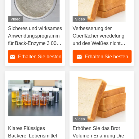
Video
Video
Sicheres und wirksames
Verbesserung der
Anwendungsprogramm
Oberflächenveredelung
für Back-Enzyme 3 000
und des Weißes nicht
G/T
fermentierter
Erhalten Sie besten
Erhalten Sie besten
Weißpulver/Flüssigkeit
Nudelprodukte mit
Bäckerenzymen
Preis
Preis
Video
Klares Flüssiges
Erhöhen Sie das Brot
Bäckerei Lebensmittel
Volumen Erfahrung Die