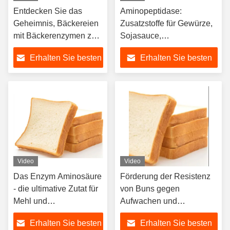
Entdecken Sie das
Aminopeptidase:
Geheimnis, Bäckereien
Zusatzstoffe für Gewürze,
mit Bäckerenzymen zu
Sojasauce,
perfektionieren
Soßenzusatzstoffe
Erhalten Sie besten
Erhalten Sie besten
Preis
Preis
Video
Video
Das Enzym Aminosäure
Förderung der Resistenz
- die ultimative Zutat für
von Buns gegen
Mehl und
Aufwachen und
Volumenverbesserung
Wiederdämpfen mit
Erhalten Sie besten
Erhalten Sie besten
Bäckerenzym 3-5g/T