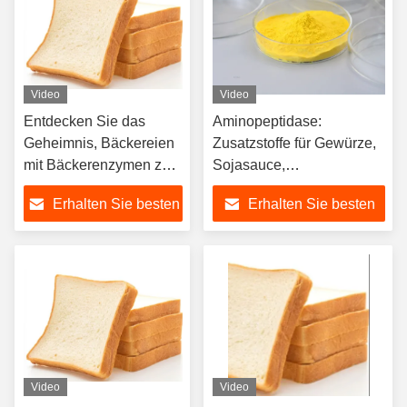
Video
Video
Entdecken Sie das
Aminopeptidase:
Geheimnis, Bäckereien
Zusatzstoffe für Gewürze,
mit Bäckerenzymen zu
Sojasauce,
perfektionieren
Soßenzusatzstoffe
Erhalten Sie besten
Erhalten Sie besten
Preis
Preis
Video
Video