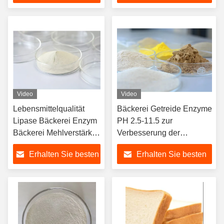
Anwendung 18 Monate
Preis
Preis
Haltbarkeit
Video
Video
Lebensmittelqualität
Bäckerei Getreide Enzyme
Lipase Bäckerei Enzym
PH 2.5-11.5 zur
Bäckerei Mehlverstärker
Verbesserung der
für eine optimale
Resistenz von Buns
Erhalten Sie besten
Erhalten Sie besten
Backleistung
gegen Aufwachen und
Wiederdämpfen
Preis
Preis