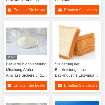
Funktion 5 Verbessern
Backwarenzusatzstoffe zur
Erhalten Sie besten
Erhalten Sie besten
Sie die innere Struktur
Hydrolyse von Fett in
von Buns
anderen
Preis
Preis
Lebensmittelverarbeitungsver
Video
Bäckerei Biopolerierung
Steigerung der
Mischung Alpha-
Backleistung mit der
Amylase Sichere und
Backindustrie Enzympaket
konsistente Polierung im
und Lagerung Feststoff 20
Erhalten Sie besten
Erhalten Sie besten
Temperaturbereich 30C-
kg/Fass
70C für empfindliche
Preis
Preis
Menschen