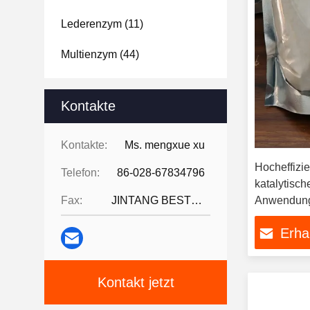
Lederenzym
(11)
Multienzym
(44)
Kontakte
Kontakte:
Ms. mengxue xu
Hocheffizie
Telefon:
86-028-67834796
katalytisch
Fax:
JINTANG BESTWAY TECHNOLOGY CO
Anwendunge
Stabilität
Erha
Kontakt jetzt