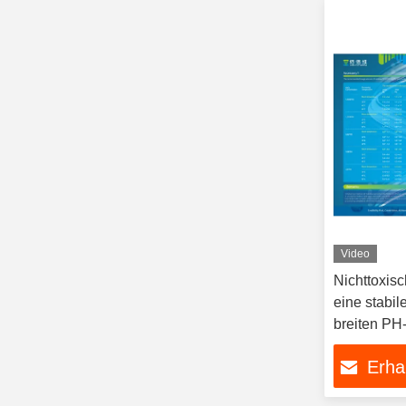
Video
Nichttoxisc
eine stabil
breiten PH
Erha