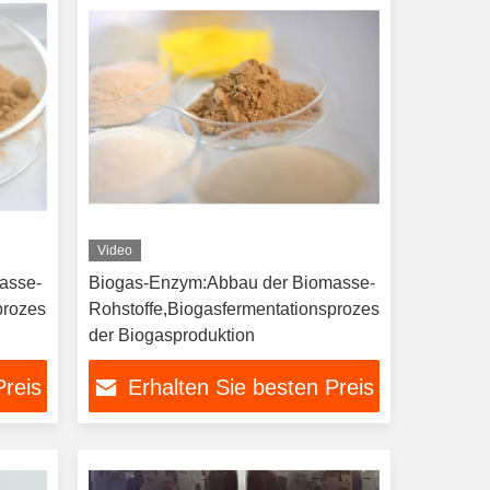
Video
asse-
Biogas-Enzym:Abbau der Biomasse-
sprozess,Erhöhung
Rohstoffe,Biogasfermentationsprozess,Erhöhung
der Biogasproduktion
Preis
Erhalten Sie besten Preis