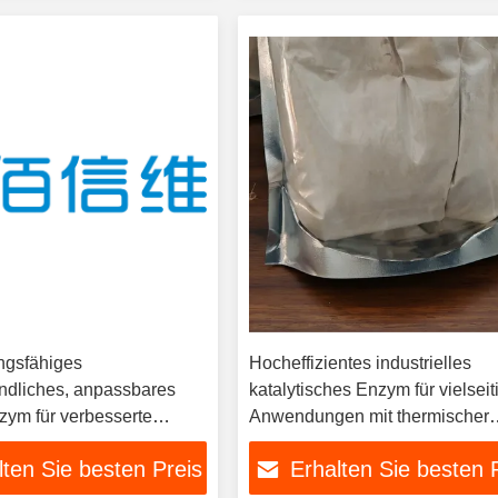
ngsfähiges
Hocheffizientes industrielles
ndliches, anpassbares
katalytisches Enzym für vielseit
zym für verbesserte
Anwendungen mit thermischer
e Biokatalysatorlösungen
Stabilität
lten Sie besten Preis
Erhalten Sie besten 