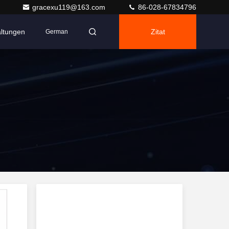
gracexu119@163.com
86-028-67834796
altungen
Zitat
German