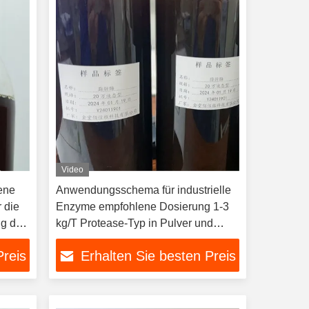
Video
tene
Anwendungsschema für industrielle
 die
Enzyme empfohlene Dosierung 1-3
g der
kg/T Protease-Typ in Pulver und
Flüssigkeit
Preis
Erhalten Sie besten Preis