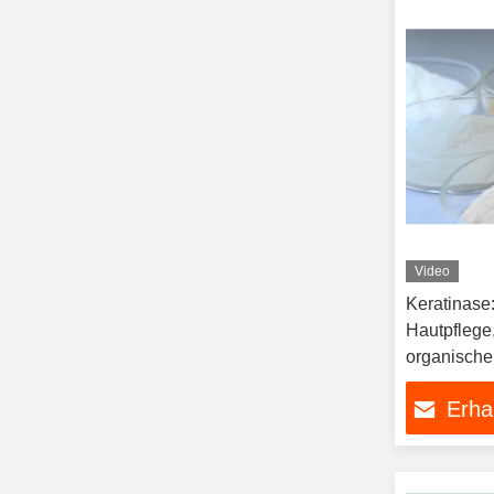
Video
Keratinase
Hautpflege
organische
Düngemitte
Erha
Durchlässig
Keratin