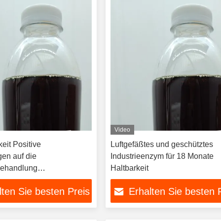
Video
eit Positive
Luftgefäßtes und geschütztes
en auf die
Industrieenzym für 18 Monate
ehandlung
Haltbarkeit
zyme für Stärke
lten Sie besten Preis
Erhalten Sie besten 