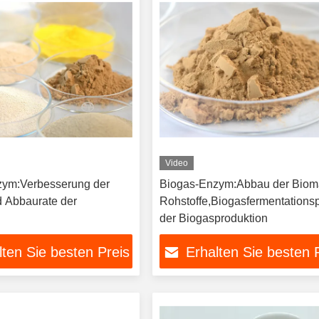
Video
zym:Verbesserung der
Biogas-Enzym:Abbau der Biom
 Abbaurate der
Rohstoffe,Biogasfermentation
der Biogasproduktion
lten Sie besten Preis
Erhalten Sie besten 