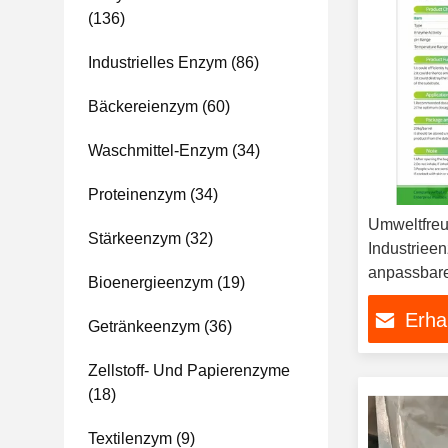
(136)
Industrielles Enzym
(86)
Bäckereienzym
(60)
Waschmittel-Enzym
(34)
Proteinenzym
(34)
Umweltfreu
Stärkeenzym
(32)
Industrieen
anpassbare
Bioenergieenzym
(19)
verbessert
Erha
Getränkeenzym
(36)
Zellstoff- Und Papierenzyme
(18)
Textilenzym
(9)