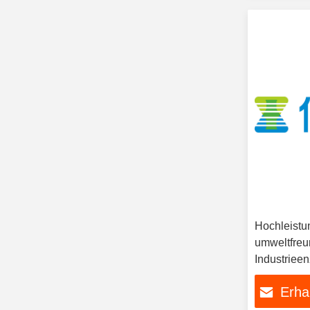
Hochleistu
umweltfreu
Industrieen
industriell
Erha