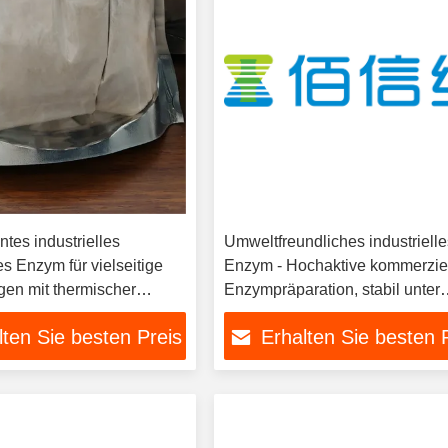
ntes industrielles
Umweltfreundliches industriell
es Enzym für vielseitige
Enzym - Hochaktive kommerzie
n mit thermischer
Enzympräparation, stabil unter
verschiedenen Bedingungen
lten Sie besten Preis
Erhalten Sie besten 