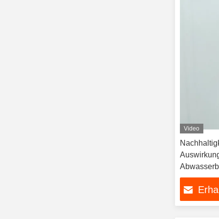
Video
Nachhaltigk
Auswirkung
Abwasserb
Industrieen
Erha