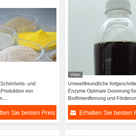
Video
:Schönheits- und
Umweltfreundliche fortgeschrit
,Produktion von
Enzyme Optimale Dosierung für
n
Biofilmentfernung und Förderun
ln,Verbesserung der
Biofilmentfernung
lten Sie besten Preis
Erhalten Sie besten 
keit von Arzneimitteln in