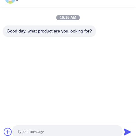
Senden Sie
10:15 AM
Good day, what product are you looking for?
Jintang Bestway Technology Co., Ltd.
gracexu119@163.com
86-028-67834796
1# Gebäude 18,24# Jinle Road, Chengdu-Aba Intensive
Industrial, Development Zone, Jintang, Chengdu, Sichuan,
China
Gute Qualität Chinas Enzyme für Lebensmittel Lieferant.
Copyright-© 2023-2026 foodgradeenzyme.com . Alle Rechte
vorbehalten.