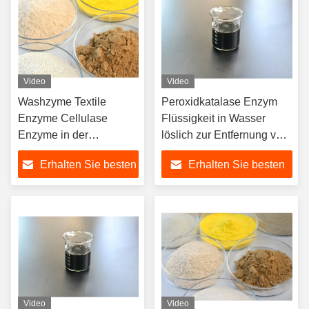
Video
Video
Washzyme Textile
Peroxidkatalase Enzym
Enzyme Cellulase
Flüssigkeit in Wasser
Enzyme in der
löslich zur Entfernung von
Textilindustrie keine
Wasserstoff
Erhalten Sie besten
Erhalten Sie besten
Verschmutzung
Preis
Preis
Video
Video