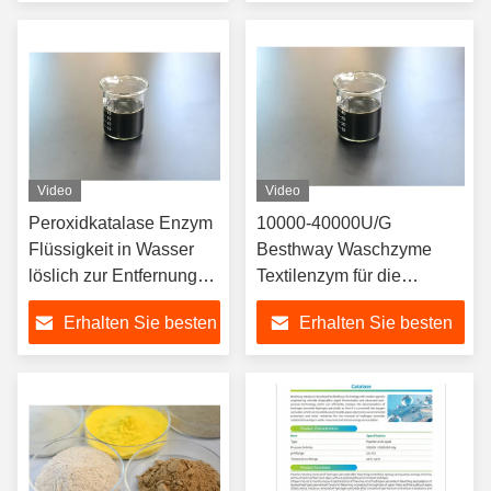
Preis
Preis
Video
Video
Peroxidkatalase Enzym
10000-40000U/G
Flüssigkeit in Wasser
Besthway Waschzyme
löslich zur Entfernung
Textilenzym für die
von Wasserstoff
Textilindustrie
Erhalten Sie besten
Erhalten Sie besten
Preis
Preis