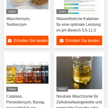
Video
Video
Waschenzym,
Wasserlösliche Katalase
Textilenzym
für eine optimale Leistung
im pH-Bereich 5,5-11.5
Erhalten Sie besten
Erhalten Sie besten
Preis
Preis
Video
Video
Catalase,
Neutrale Waschzyme für
Peroxidenzym, flüssig,
Zellulosefasergewebe und
wasserlöslich zur
gemischte Gewebe oder