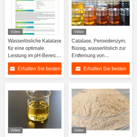
Video
Video
Wasserlösliche Katalase
Catalase, Peroxidenzym,
für eine optimale
flüssig, wasserlöslich zur
Leistung im pH-Bereich
Entfernung von
5,5-11.5
Wasserstoff
Erhalten Sie besten
Erhalten Sie besten
Preis
Preis
Video
Video