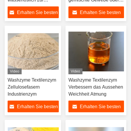
Entfernung von
Bekleidung
Erhalten Sie besten
Erhalten Sie besten
Wasserstoff
Waschbehandlung
Preis
Preis
Video
Video
Washzyme Textilenzym
Washzyme Textilenzym
Zellulosefasern
Verbessern das Aussehen
Industrienzym
Weichheit Atmung
Erhalten Sie besten
Erhalten Sie besten
Preis
Preis