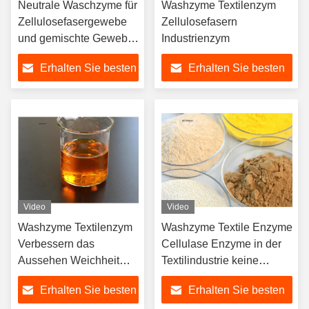
Neutrale Waschzyme für
Washzyme Textilenzym
Zellulosefasergewebe
Zellulosefasern
und gemischte Gewebe
Industrienzym
oder Bekleidung
Erhalten Sie besten
Erhalten Sie besten
Waschbehandlung
Preis
Preis
Video
Video
Washzyme Textilenzym
Washzyme Textile Enzyme
Verbessern das
Cellulase Enzyme in der
Aussehen Weichheit
Textilindustrie keine
Atmung
Verschmutzung
Erhalten Sie besten
Erhalten Sie besten