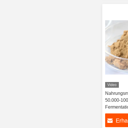
Video
Nahrungsmi
50.000-100.
Fermentati
Ausbeute fü
Erha
Milcherei, 
ISO22000 