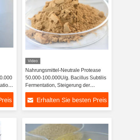
Video
Nahrungsmittel-Neutrale Protease
00.000
50.000-100.000U/g. Bacillus Subtilis
ation,
Fermentation, Steigerung der
nden
Ausbeute für Brauerei, Bäckerei,
Preis
Erhalten Sie besten Preis
Eier
Milcherei, Fleischverarbeitung.
ISO22000 Fabrik OEM ODM
OEM