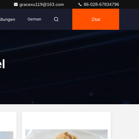
gracexu119@163.com
86-028-67834796
altungen
Zitat
German
l