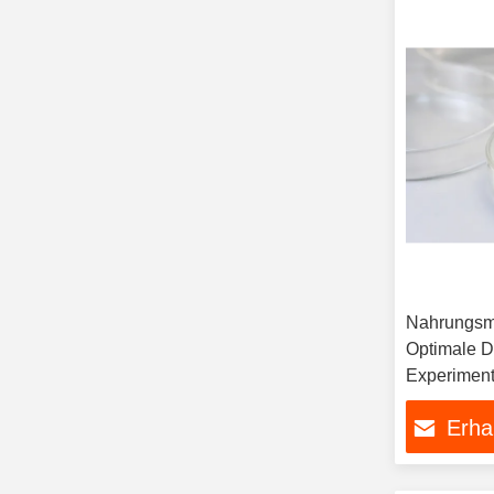
Nahrungsm
Optimale D
Experimente
Prozesse u
Erha