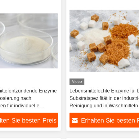
Video
ittelentzündende Enzyme
Lebensmittelechte Enzyme für b
osierung nach
Substratspezifität in der industr
n für individuelle
Reinigung und in Waschmittel
nd Anforderungen
Nummer 9025-35-8
lten Sie besten Preis
Erhalten Sie besten 