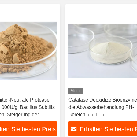
Video
ttel-Neutrale Protease
Catalase Deoxidize Bioenzymes
000U/g. Bacillus Subtilis
die Abwasserbehandlung PH-
on, Steigerung der
Bereich 5,5-11.5
r Brauerei, Bäckerei,
lten Sie besten Preis
Erhalten Sie besten 
Fleischverarbeitung.
Fabrik OEM ODM