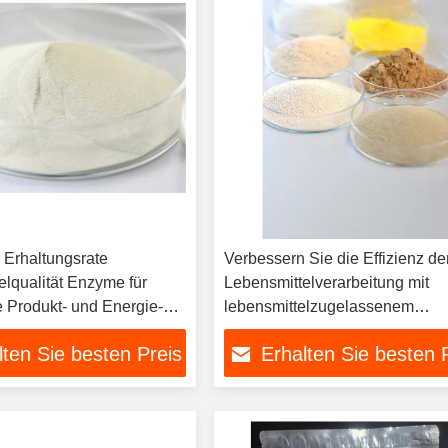
 Erhaltungsrate
Verbessern Sie die Effizienz de
elqualität Enzyme für
Lebensmittelverarbeitung mit
e Produkt- und Energie-
lebensmittelzugelassenem
rwertung
biochemischem Katalysatorpul
lten Sie besten Preis
Erhalten Sie besten 
CAS-Nummer 9025-35-8