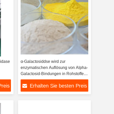
tidase
α-Galactosiddse wird zur
enzymatischen Auflösung von Alpha-
Galactosid-Bindungen in Rohstoffen
und zur Verringerung von Poly-
Preis
Erhalten Sie besten Preis
Flatulenzfaktoren und zur
Verbesserung der Produktqualität
eingesetzt