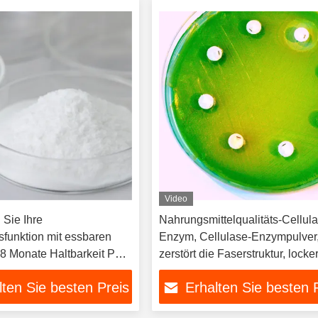
Video
 Sie Ihre
Nahrungsmittelqualitäts-Cellul
funktion mit essbaren
Enzym, Cellulase-Enzympulver
 Monate Haltbarkeit PH-
zerstört die Faserstruktur, locke
-6.0
erweicht Fasern, verwendet für
lten Sie besten Preis
Erhalten Sie besten 
Pflanzenextraktion, Fruchtsaft,
Fasermildung, anpassbare Aktiv