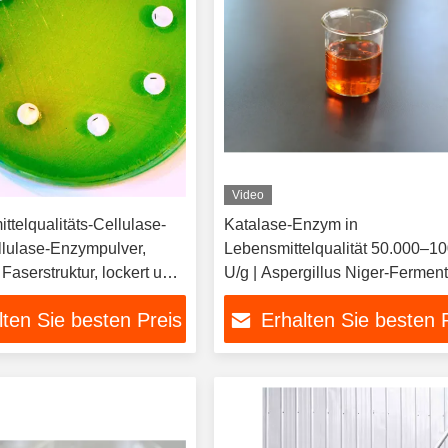
Video
telqualitäts-Cellulase-
Katalase-Enzym in
lulase-Enzympulver,
Lebensmittelqualität 50.000–1
 Faserstruktur, lockert und
U/g | Aspergillus Niger-Ferment
sern, verwendet für
Entfernung von H2O2-Rückstä
lten Sie besten Preis
Erhalten Sie besten 
raktion, Fruchtsaft,
für Milchprodukte, Backwaren, 
g, anpassbare Aktivität.
und Getränke | ISO22000
Fabrikpulver und Flüssigkeit 
ODM