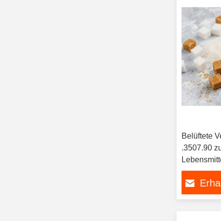
Belüftete 
.3507.90 z
Lebensmitt
Erha