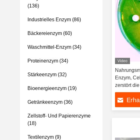
(136)
Industrielles Enzym
(86)
Bäckereienzym
(60)
Waschmittel-Enzym
(34)
Proteinenzym
(34)
Video
Nahrungsmit
Stärkeenzym
(32)
Enzym, Cel
zerstört die
Bioenergieenzym
(19)
erweicht Fa
Erha
Pflanzenext
Getränkeenzym
(36)
Fasermildun
Zellstoff- Und Papierenzyme
(18)
Textilenzym
(9)