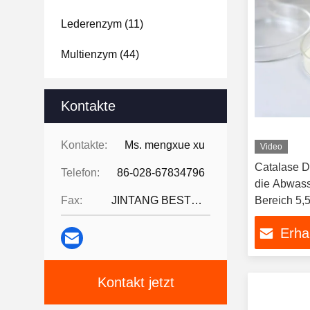
Lederenzym
(11)
Multienzym
(44)
Kontakte
Kontakte:
Ms. mengxue xu
Video
Catalase D
Telefon:
86-028-67834796
die Abwas
Fax:
JINTANG BESTWAY TECHNOLOGY CO
Bereich 5,
Erha
Kontakt jetzt