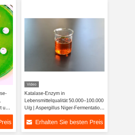
Video
ase-
Katalase-Enzym in
,
Lebensmittelqualität 50.000–100.000
rt und
U/g | Aspergillus Niger-Fermentation,
Entfernung von H2O2-Rückständen
Preis
Erhalten Sie besten Preis
für Milchprodukte, Backwaren, Eier
ität.
und Getränke | ISO22000