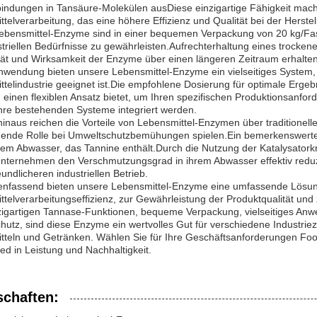
bindungen in Tansäure-Molekülen ausDiese einzigartige Fähigkeit mac
telverarbeitung, das eine höhere Effizienz und Qualität bei der Herstel
ebensmittel-Enzyme sind in einer bequemen Verpackung von 20 kg/Fass
striellen Bedürfnisse zu gewährleisten.Aufrechterhaltung eines trocken
tät und Wirksamkeit der Enzyme über einen längeren Zeitraum erhalten
nwendung bieten unsere Lebensmittel-Enzyme ein vielseitiges System,
telindustrie geeignet ist.Die empfohlene Dosierung für optimale Ergebn
 einen flexiblen Ansatz bietet, um Ihren spezifischen Produktionsan
 Ihre bestehenden Systeme integriert werden.
inaus reichen die Vorteile von Lebensmittel-Enzymen über traditionel
dende Rolle bei Umweltschutzbemühungen spielen.Ein bemerkenswerter
llem Abwasser, das Tannine enthält.Durch die Nutzung der Katalysatork
nternehmen den Verschmutzungsgrad in ihrem Abwasser effektiv reduz
undlicheren industriellen Betrieb.
fassend bieten unsere Lebensmittel-Enzyme eine umfassende Lösun
telverarbeitungseffizienz, zur Gewährleistung der Produktqualität und
nzigartigen Tannase-Funktionen, bequeme Verpackung, vielseitiges An
utz, sind diese Enzyme ein wertvolles Gut für verschiedene Industrie
tteln und Getränken. Wählen Sie für Ihre Geschäftsanforderungen Fo
ed in Leistung und Nachhaltigkeit.
schaften: