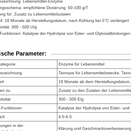
ezeichnung: Lebensmittel-Enzyme
gsschema: empfohlene Dosierung: 50-100 g/T
ng für: Zusatz zu Lebensmittelzutaten
it: 18 Monate ab Herstellungsdatum, nach Kühlung bei 5°C verlängert
vität: 300 - 500 U/g
Funktionen: Katalyse der Hydrolyse von Ester- und Glykosidbindungen
ische Parameter:
ategorie
Enzyme für Lebensmittel
bezeichnung
Tannaze für Lebensmittelzwecke, Tan
eit
18 Monate ab dem Herstellungsdatum, 
en zu
Zusatz zu den Zutaten der Lebensmitte
ivität
300 - 500 E/g
-Funktionen
Katalyse der Hydrolyse von Ester- und
ich
4.0-6.0
ungen in der
Klärung und Geschmacksverbesserung