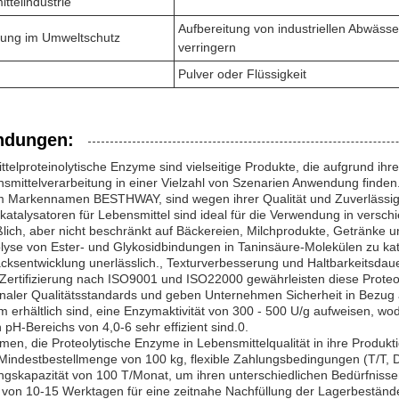
ttelindustrie
Aufbereitung von industriellen Abwäss
ung im Umweltschutz
verringern
Pulver oder Flüssigkeit
dungen:
telproteinolytische Enzyme sind vielseitige Produkte, die aufgrund ihr
nsmittelverarbeitung in einer Vielzahl von Szenarien Anwendung find
m Markennamen BESTHWAY, sind wegen ihrer Qualität und Zuverlässigk
katalysatoren für Lebensmittel sind ideal für die Verwendung in versc
ßlich, aber nicht beschränkt auf Bäckereien, Milchprodukte, Getränke 
lyse von Ester- und Glykosidbindungen in Taninsäure-Molekülen zu kata
ksentwicklung unerlässlich., Texturverbesserung und Haltbarkeitsdau
 Zertifizierung nach ISO9001 und ISO22000 gewährleisten diese Proteo
onaler Qualitätsstandards und geben Unternehmen Sicherheit in Bezug a
m erhältlich sind, eine Enzymaktivität von 300 - 500 U/g aufweisen, wo
 pH-Bereichs von 4,0-6 sehr effizient sind.0.
en, die Proteolytische Enzyme in Lebensmittelqualität in ihre Produkti
Mindestbestellmenge von 100 kg, flexible Zahlungsbedingungen (T/T, D
ngskapazität von 100 T/Monat, um ihren unterschiedlichen Bedürfniss
t von 10-15 Werktagen für eine zeitnahe Nachfüllung der Lagerbeständ