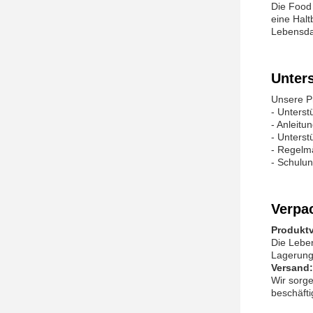
Die Food
eine Hal
Lebensda
Unter
Unsere P
- Unterst
- Anleit
- Unters
- Regelm
- Schulu
Verpa
Produkt
Die Leben
Lagerung
Versand:
Wir sorge
beschäft