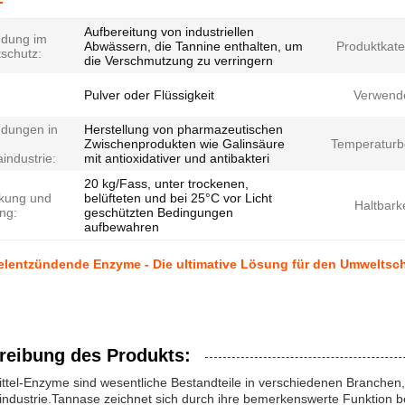
Aufbereitung von industriellen
dung im
Abwässern, die Tannine enthalten, um
Produktkate
schutz:
die Verschmutzung zu verringern
Pulver oder Flüssigkeit
Verwend
dungen in
Herstellung von pharmazeutischen
Zwischenprodukten wie Galinsäure
Temperaturb
industrie:
mit antioxidativer und antibakteri
20 kg/Fass, unter trockenen,
kung und
belüfteten und bei 25°C vor Licht
Haltbarke
ng:
geschützten Bedingungen
aufbewahren
elentzündende Enzyme - Die ultimative Lösung für den Umweltsc
reibung des Produkts:
tel-Enzyme sind wesentliche Bestandteile in verschiedenen Branchen, 
ndustrie.Tannase zeichnet sich durch ihre bemerkenswerte Funktion be