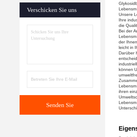
Glykosid
Verschicken Sie uns
Lebensmit
Unsere L
Ihre indu
die Quali
Bei der A
Lebensmit
der Ihnen
leicht in
Darüber h
entschei
industrie
können U
umweltfre
Zusammen
Lebensmit
ihren ei
Umweltsch
Lebensmi
Senden Sie
Unterschi
Eigen