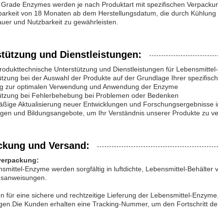
 Grade Enzymes werden je nach Produktart mit spezifischen Verpackun
tbarkeit von 18 Monaten ab dem Herstellungsdatum, die durch Kühlung 
uer und Nutzbarkeit zu gewährleisten.
stützung und Dienstleistungen:
rodukttechnische Unterstützung und Dienstleistungen für Lebensmitte
ützung bei der Auswahl der Produkte auf der Grundlage Ihrer spezifisc
ung zur optimalen Verwendung und Anwendung der Enzyme
tützung bei Fehlerbehebung bei Problemen oder Bedenken
äßige Aktualisierung neuer Entwicklungen und Forschungsergebnisse 
ngen und Bildungsangebote, um Ihr Verständnis unserer Produkte zu v
ckung und Versand:
verpackung:
smittel-Enzyme werden sorgfältig in luftdichte, Lebensmittel-Behälter 
sanweisungen.
n für eine sichere und rechtzeitige Lieferung der Lebensmittel-Enzyme
igen.Die Kunden erhalten eine Tracking-Nummer, um den Fortschritt d