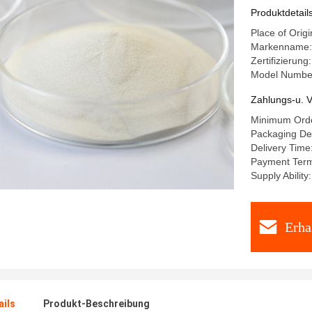
Industri
Produktdetail
Place of Origi
Markenname
Zertifizierun
Model Numbe
Zahlungs-u. V
Minimum Orde
Packaging Det
Delivery Time
Payment Terms
Supply Abilit
Erha
ails
Produkt-Beschreibung