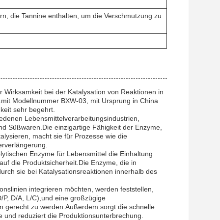
ern, die Tannine enthalten, um die Verschmutzung zu
er Wirksamkeit bei der Katalysation von Reaktionen in
en.mit Modellnummer BXW-03, mit Ursprung in China
eit sehr begehrt.
hiedenen Lebensmittelverarbeitungsindustrien,
und Süßwaren.Die einzigartige Fähigkeit der Enzyme,
lysieren, macht sie für Prozesse wie die
erverlängerung.
lytischen Enzyme für Lebensmittel die Einhaltung
uf die Produktsicherheit.Die Enzyme, die in
durch sie bei Katalysationsreaktionen innerhalb des
onslinien integrieren möchten, werden feststellen,
/P, D/A, L/C),und eine großzügige
en gerecht zu werden.Außerdem sorgt die schnelle
e und reduziert die Produktionsunterbrechung.