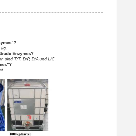
nzymes"?
 kg.
 Grade Enzymes?
 sind T/T, D/P, D/A und L/C.
ymes"?
at.