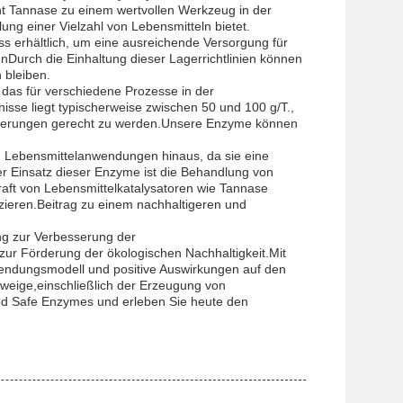
ht Tannase zu einem wertvollen Werkzeug in der
lung einer Vielzahl von Lebensmitteln bietet.
 erhältlich, um eine ausreichende Versorgung für
enDurch die Einhaltung dieser Lagerrichtlinien können
 bleiben.
 das für verschiedene Prozesse in der
isse liegt typischerweise zwischen 50 und 100 g/T.,
forderungen gerecht zu werden.Unsere Enzyme können
le Lebensmittelanwendungen hinaus, da sie eine
 Einsatz dieser Enzyme ist die Behandlung von
raft von Lebensmittelkatalysatoren wie Tannase
ieren.Beitrag zu einem nachhaltigeren und
g zur Verbesserung der
 zur Förderung der ökologischen Nachhaltigkeit.Mit
wendungsmodell und positive Auswirkungen auf den
zweige,einschließlich der Erzeugung von
od Safe Enzymes und erleben Sie heute den