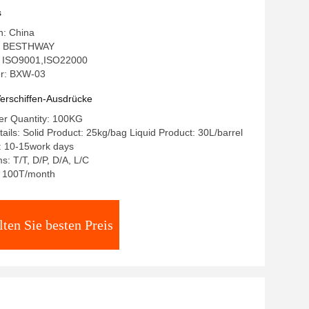
eabwasserbehandlung
s
n: China
: BESTHWAY
g: ISO9001,ISO22000
r: BXW-03
erschiffen-Ausdrücke
r Quantity: 100KG
ails: Solid Product: 25kg/bag Liquid Product: 30L/barrel
: 10-15work days
: T/T, D/P, D/A, L/C
y: 100T/month
lten Sie besten Preis