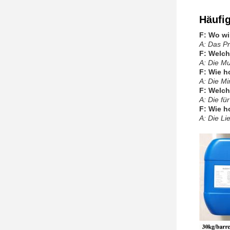
Häufi
F: Wo wi
A: Das Pr
F: Welc
A: Die M
F: Wie h
A: Die M
F: Welc
A: Die fü
F: Wie h
A: Die Li