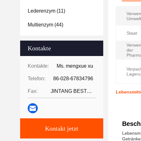
Lederenzym
(11)
Verwen
Umwelt
Multienzym
(44)
Staat:
Verwen
Kontakte
der
Pharma
Kontakte:
Ms. mengxue xu
Verpac
Lageru
Telefon:
86-028-67834796
Fax:
JINTANG BESTWAY TECHNOLOGY CO
Lebensmitt
Besch
Kontakt jetzt
Lebensmit
Getränkei