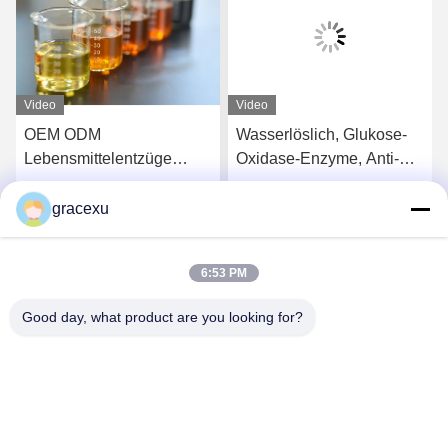
Video
Video
OEM ODM
Wasserlöslich, Glukose-
Lebensmittelentzüge
Oxidase-Enzyme, Anti-
Enzyme Katalase Mehl
Browning
Improviser
gracexu
s
Erhalten Sie besten Preis
Erhalten Sie besten Preis
Lockerungsmittel
6:53 PM
Good day, what product are you looking for?
Jintang Bestway Technology Co., Ltd.
gracexu119@163.com