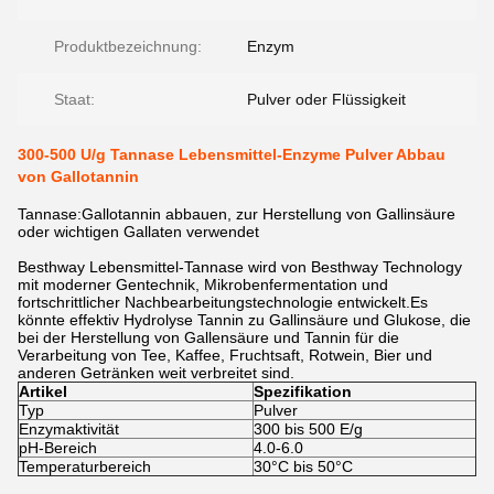
Produktbezeichnung:
Enzym
Staat:
Pulver oder Flüssigkeit
300-500 U/g Tannase Lebensmittel-Enzyme Pulver Abbau
von Gallotannin
Tannase:Gallotannin abbauen, zur Herstellung von Gallinsäure
oder wichtigen Gallaten verwendet
Besthway Lebensmittel-Tannase wird von Besthway Technology
mit moderner Gentechnik, Mikrobenfermentation und
fortschrittlicher Nachbearbeitungstechnologie entwickelt.Es
könnte effektiv Hydrolyse Tannin zu Gallinsäure und Glukose, die
bei der Herstellung von Gallensäure und Tannin für die
Verarbeitung von Tee, Kaffee, Fruchtsaft, Rotwein, Bier und
anderen Getränken weit verbreitet sind.
Artikel
Spezifikation
Typ
Pulver
Enzymaktivität
300 bis 500 E/g
pH-Bereich
4.0-6.0
Temperaturbereich
30°C bis 50°C