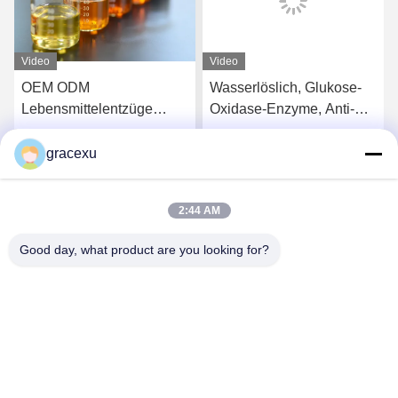
Video
Video
OEM ODM
Wasserlöslich, Glukose-
Lebensmittelentzüge
Oxidase-Enzyme, Anti-
Enzyme Katalase Mehl
Browning
Improviser
gracexu
s
Erhalten Sie besten Preis
Erhalten Sie besten Preis
Lockerungsmittel
2:44 AM
Good day, what product are you looking for?
Jintang Bestway Technology Co., Ltd.
gracexu119@163.com
86-028-67834796