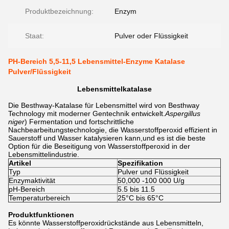
Produktbezeichnung:
Enzym
Staat:
Pulver oder Flüssigkeit
PH-Bereich 5,5-11,5 Lebensmittel-Enzyme Katalase
Pulver/Flüssigkeit
Lebensmittelkatalase
Die Besthway-Katalase für Lebensmittel wird von Besthway
Technology mit moderner Gentechnik entwickelt.
Aspergillus
niger
) Fermentation und fortschrittliche
Nachbearbeitungstechnologie, die Wasserstoffperoxid effizient in
Sauerstoff und Wasser katalysieren kann,und es ist die beste
Option für die Beseitigung von Wasserstoffperoxid in der
Lebensmittelindustrie.
Artikel
Spezifikation
Typ
Pulver und Flüssigkeit
Enzymaktivität
50,000 -100 000 U/g
pH-Bereich
5.5 bis 11.5
Temperaturbereich
25°C bis 65°C
Produktfunktionen
Es könnte Wasserstoffperoxidrückstände aus Lebensmitteln,