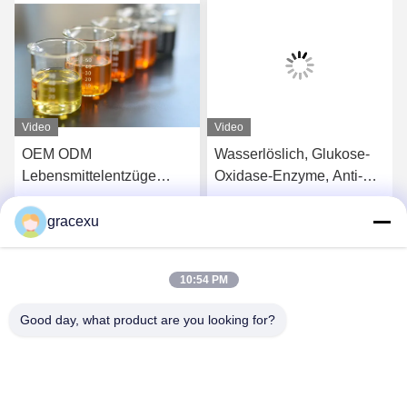
Video
Video
OEM ODM
Wasserlöslich, Glukose-
Lebensmittelentzüge
Oxidase-Enzyme, Anti-
Enzyme Katalase Mehl
Browning
Improviser
gracexu
s
Erhalten Sie besten Preis
Erhalten Sie besten Preis
Lockerungsmittel
10:54 PM
Good day, what product are you looking for?
Jintang Bestway Technology Co., Ltd.