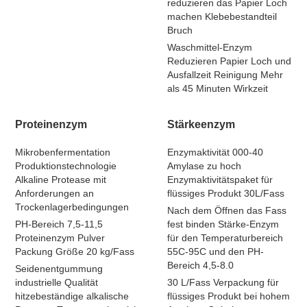
reduzieren das Papier Loch
machen Klebebestandteil
Bruch
Waschmittel-Enzym
Reduzieren Papier Loch und
Ausfallzeit Reinigung Mehr
als 45 Minuten Wirkzeit
Proteinenzym
Stärkeenzym
Mikrobenfermentation
Enzymaktivität 000-40
Produktionstechnologie
Amylase zu hoch
Alkaline Protease mit
Enzymaktivitätspaket für
Anforderungen an
flüssiges Produkt 30L/Fass
Trockenlagerbedingungen
Nach dem Öffnen das Fass
PH-Bereich 7,5-11,5
fest binden Stärke-Enzym
Proteinenzym Pulver
für den Temperaturbereich
Packung Größe 20 kg/Fass
55C-95C und den PH-
Bereich 4,5-8.0
Seidenentgummung
industrielle Qualität
30 L/Fass Verpackung für
hitzebeständige alkalische
flüssiges Produkt bei hohem