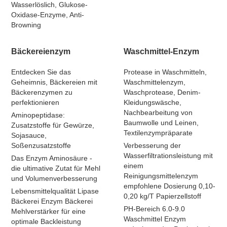
Wasserlöslich, Glukose-
Oxidase-Enzyme, Anti-
Browning
Bäckereienzym
Waschmittel-Enzym
Entdecken Sie das
Protease in Waschmitteln,
Geheimnis, Bäckereien mit
Waschmittelenzym,
Bäckerenzymen zu
Waschprotease, Denim-
perfektionieren
Kleidungswäsche,
Nachbearbeitung von
Aminopeptidase:
Baumwolle und Leinen,
Zusatzstoffe für Gewürze,
Textilenzympräparate
Sojasauce,
Soßenzusatzstoffe
Verbesserung der
Wasserfiltrationsleistung mit
Das Enzym Aminosäure -
einem
die ultimative Zutat für Mehl
Reinigungsmittelenzym
und Volumenverbesserung
empfohlene Dosierung 0,10-
Lebensmittelqualität Lipase
0,20 kg/T Papierzellstoff
Bäckerei Enzym Bäckerei
PH-Bereich 6.0-9.0
Mehlverstärker für eine
Waschmittel Enzym
optimale Backleistung