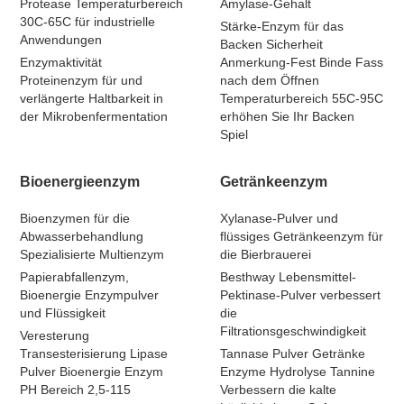
Protease Temperaturbereich
Amylase-Gehalt
30C-65C für industrielle
Stärke-Enzym für das
Anwendungen
Backen Sicherheit
Enzymaktivität
Anmerkung-Fest Binde Fass
Proteinenzym für und
nach dem Öffnen
verlängerte Haltbarkeit in
Temperaturbereich 55C-95C
der Mikrobenfermentation
erhöhen Sie Ihr Backen
Spiel
Bioenergieenzym
Getränkeenzym
Bioenzymen für die
Xylanase-Pulver und
Abwasserbehandlung
flüssiges Getränkeenzym für
Spezialisierte Multienzym
die Bierbrauerei
Papierabfallenzym,
Besthway Lebensmittel-
Bioenergie Enzympulver
Pektinase-Pulver verbessert
und Flüssigkeit
die
Filtrationsgeschwindigkeit
Veresterung
Transesterisierung Lipase
Tannase Pulver Getränke
Pulver Bioenergie Enzym
Enzyme Hydrolyse Tannine
PH Bereich 2,5-115
Verbessern die kalte