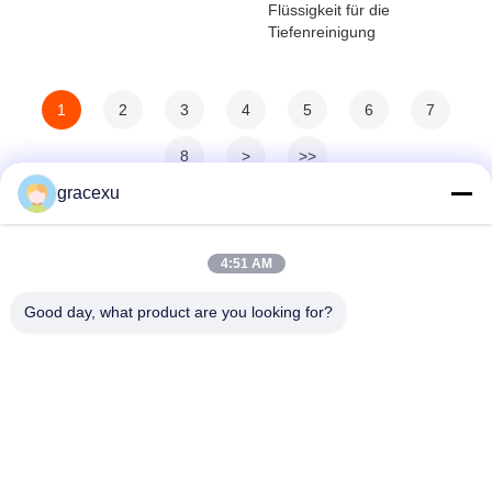
Flüssigkeit für die
Tiefenreinigung
1
2
3
4
5
6
7
8
>
>>
gracexu
4:51 AM
Good day, what product are you looking for?
Jintang Bestway Technology Co., Ltd.
gracexu119@163.com
86-028-67834796