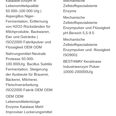
Katalase-Enzym in
Mechanische
Lebensmittelqualität
Zellstoffspezialisierte
50.000–100.000 U/g |
Enzyme
Aspergillus Niger-
Mechanische
Fermentation, Entfernung
Zellstoffspezialisierte
von H2O2-Rückständen für
Enzympulver und Flüssigkeit
Milchprodukte, Backwaren,
pH-Bereich 5,5-9.5
Eier und Getränke |
Mechanische
ISO22000 Fabrikpulver und
Zellstoffspezialisierte
Flüssigkeit OEM ODM
Enzympulver und -flüssigkeit
Nahrungsmittel-Neutrale
ISO9001
Protease 50.000-
BESTHWAY Keratinase
100.000U/g. Bacillus Subtilis
Industrieenzym Pulver
Fermentation, Steigerung
10000-200000U/g
der Ausbeute für Brauerei,
Bäckerei, Milcherei,
Fleischverarbeitung.
ISO22000 Fabrik OEM ODM
OEM ODM
Lebensmittelentzüge
Enzyme Katalase Mehl
Improviser Lockerungsmittel