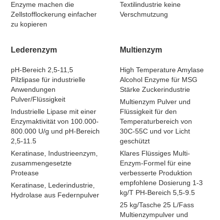
Enzyme machen die
Textilindustrie keine
Zellstofflockerung einfacher
Verschmutzung
zu kopieren
Lederenzym
Multienzym
pH-Bereich 2,5-11,5
High Temperature Amylase
Pilzlipase für industrielle
Alcohol Enzyme für MSG
Anwendungen
Stärke Zuckerindustrie
Pulver/Flüssigkeit
Multienzym Pulver und
Industrielle Lipase mit einer
Flüssigkeit für den
Enzymaktivität von 100.000-
Temperaturbereich von
800.000 U/g und pH-Bereich
30C-55C und vor Licht
2,5-11.5
geschützt
Keratinase, Industrieenzym,
Klares Flüssiges Multi-
zusammengesetzte
Enzym-Formel für eine
Protease
verbesserte Produktion
empfohlene Dosierung 1-3
Keratinase, Lederindustrie,
kg/T PH-Bereich 5,5-9.5
Hydrolase aus Federnpulver
25 kg/Tasche 25 L/Fass
Multienzympulver und