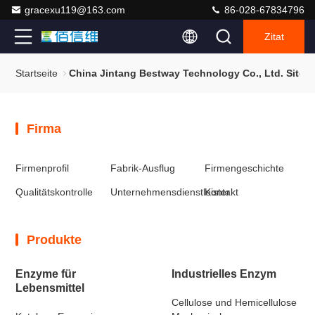
gracexu119@163.com
86-028-67834796
Zitat
Startseite
China Jintang Bestway Technology Co., Ltd. Sitem
Firma
Firmenprofil
Fabrik-Ausflug
Firmengeschichte
Qualitätskontrolle
Unternehmensdienstleister
Kontakt
Produkte
Enzyme für
Industrielles Enzym
Lebensmittel
Cellulose und Hemicellulose