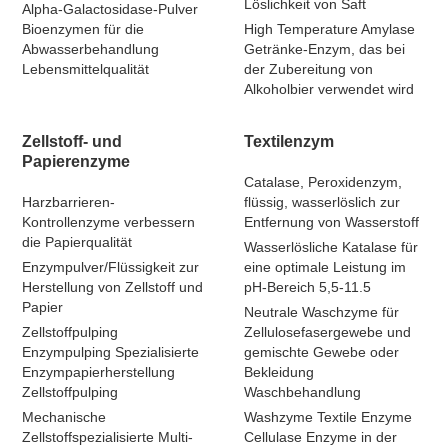
Löslichkeit von Saft
Alpha-Galactosidase-Pulver
Bioenzymen für die
High Temperature Amylase
Abwasserbehandlung
Getränke-Enzym, das bei
Lebensmittelqualität
der Zubereitung von
Alkoholbier verwendet wird
Zellstoff- und
Textilenzym
Papierenzyme
Catalase, Peroxidenzym,
Harzbarrieren-
flüssig, wasserlöslich zur
Kontrollenzyme verbessern
Entfernung von Wasserstoff
die Papierqualität
Wasserlösliche Katalase für
Enzympulver/Flüssigkeit zur
eine optimale Leistung im
Herstellung von Zellstoff und
pH-Bereich 5,5-11.5
Papier
Neutrale Waschzyme für
Zellstoffpulping
Zellulosefasergewebe und
Enzympulping Spezialisierte
gemischte Gewebe oder
Enzympapierherstellung
Bekleidung
Zellstoffpulping
Waschbehandlung
Mechanische
Washzyme Textile Enzyme
Zellstoffspezialisierte Multi-
Cellulase Enzyme in der