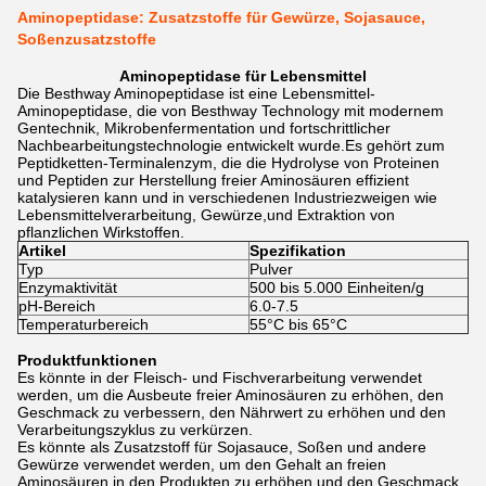
Aminopeptidase: Zusatzstoffe für Gewürze, Sojasauce,
Soßenzusatzstoffe
Aminopeptidase für Lebensmittel
Die Besthway Aminopeptidase ist eine Lebensmittel-
Aminopeptidase, die von Besthway Technology mit modernem
Gentechnik, Mikrobenfermentation und fortschrittlicher
Nachbearbeitungstechnologie entwickelt wurde.Es gehört zum
Peptidketten-Terminalenzym, die die Hydrolyse von Proteinen
und Peptiden zur Herstellung freier Aminosäuren effizient
katalysieren kann und in verschiedenen Industriezweigen wie
Lebensmittelverarbeitung, Gewürze,und Extraktion von
pflanzlichen Wirkstoffen.
Artikel
Spezifikation
Typ
Pulver
Enzymaktivität
500 bis 5.000 Einheiten/g
pH-Bereich
6.0-7.5
Temperaturbereich
55°C bis 65°C
Produktfunktionen
Es könnte in der Fleisch- und Fischverarbeitung verwendet
werden, um die Ausbeute freier Aminosäuren zu erhöhen, den
Geschmack zu verbessern, den Nährwert zu erhöhen und den
Verarbeitungszyklus zu verkürzen.
Es könnte als Zusatzstoff für Sojasauce, Soßen und andere
Gewürze verwendet werden, um den Gehalt an freien
Aminosäuren in den Produkten zu erhöhen und den Geschmack