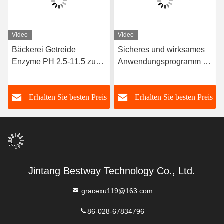
Video
Video
Bäckerei Getreide
Sicheres und wirksames
Enzyme PH 2.5-11.5 zur
Anwendungsprogramm für
Verbesserung der
Back-Enzyme 3 000 G/T
Resistenz von Buns
Weißpulver/Flüssigkeit
s
Erhalten Sie besten Preis
Erhalten Sie besten Preis
gegen Aufwachen und
Wiederdämpfen
Jintang Bestway Technology Co., Ltd.
gracexu119@163.com
86-028-67834796