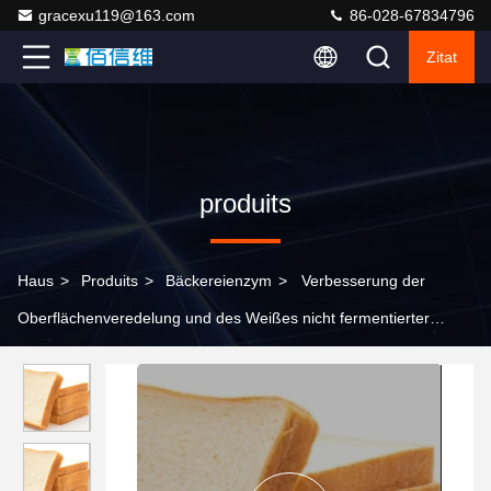
gracexu119@163.com
86-028-67834796
Zitat
produits
Haus
>
Produits
>
Bäckereienzym
>
Verbesserung der
Oberflächenveredelung und des Weißes nicht fermentierter
Nudelprodukte mit Bäckerenzymen