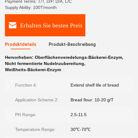
Payment Terms: T/T, D/P, D/A, L/C
Supply Ability: 100T/month
Erhalten Sie besten Preis
Produktdetails
Produkt-Beschreibung
Hervorheben:
Oberflächenveredelungs-Bäckerei-Enzym
,
Nicht fermentierte Nudelnzubereitung
,
Weißheits-Bäckerei-Enzym
Function 4:
Extend shelf life of bread
Application Scheme 2:
Bread flour: 10-20 g/T
PH Range:
2.5-11.5
Temperature Range:
30℃-70℃