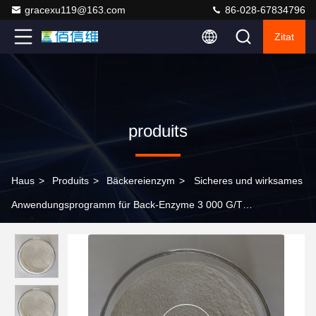
gracexu119@163.com
86-028-67834796
Zitat
produits
Haus
>
Produits
>
Bäckereienzym
>
Sicheres und wirksames
Anwendungsprogramm für Back-Enzyme 3 000 G/T
Weißpulver/Flüssigkeit