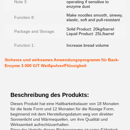
Note 3:
operating if sensitive to
enzyme dust
Make noodles smooth, sinewy,
Function 8:
elastic, soft and pull-resistant
Solid Product: 20kg/barrel
Package and Storage:
Liquid Product: 25L/barrel
Function 1:
Increase bread volume
Sicheres und wirksames Anwendungsprogramm für Back-
Enzyme 3 000 G/T Weißpulver/Flüssigkeit
Beschreibung des Produkts:
Dieses Produkt hat eine Haltbarkeitsdauer von 18 Monaten
für die feste Form und 12 Monaten für die flüssige Form,
beginnend mit dem Herstellungsdatum.weg von direkter
Sonnenlicht und Wärmequellen, um ihre Qualität und
Wirksamkeit aufrechtzuerhalten.
Einer der Vorteile dieses Bäckerenzyms ist seine Fähigkeit,