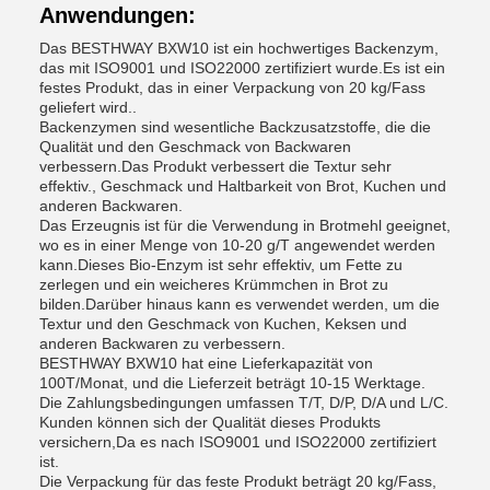
Anwendungen:
Das BESTHWAY BXW10 ist ein hochwertiges Backenzym,
das mit ISO9001 und ISO22000 zertifiziert wurde.Es ist ein
festes Produkt, das in einer Verpackung von 20 kg/Fass
geliefert wird..
Backenzymen sind wesentliche Backzusatzstoffe, die die
Qualität und den Geschmack von Backwaren
verbessern.Das Produkt verbessert die Textur sehr
effektiv., Geschmack und Haltbarkeit von Brot, Kuchen und
anderen Backwaren.
Das Erzeugnis ist für die Verwendung in Brotmehl geeignet,
wo es in einer Menge von 10-20 g/T angewendet werden
kann.Dieses Bio-Enzym ist sehr effektiv, um Fette zu
zerlegen und ein weicheres Krümmchen in Brot zu
bilden.Darüber hinaus kann es verwendet werden, um die
Textur und den Geschmack von Kuchen, Keksen und
anderen Backwaren zu verbessern.
BESTHWAY BXW10 hat eine Lieferkapazität von
100T/Monat, und die Lieferzeit beträgt 10-15 Werktage.
Die Zahlungsbedingungen umfassen T/T, D/P, D/A und L/C.
Kunden können sich der Qualität dieses Produkts
versichern,Da es nach ISO9001 und ISO22000 zertifiziert
ist.
Die Verpackung für das feste Produkt beträgt 20 kg/Fass,