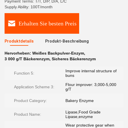
Payment Terms: T/T, D/P, D/A, L/C
Supply Ability: 100T/month
Erhalten Sie besten Preis
Produktdetails
Produkt-Beschreibung
Hervorheben:
Weißes Backpulver-Enzym
,
3 000 g/T Bäckerenzym
,
Sicheres Bäckerenzym
Improve internal structure of
Function 5:
buns
Flour improver: 3,000-5,000
Application Scheme 3:
g/T
Product Category:
Bakery Enzyme
Lipase,Food Grade
Product Name:
Lipase,enzyme
Wear protective gear when