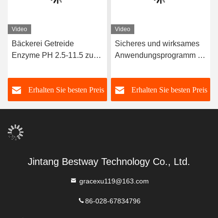
Video
Video
Bäckerei Getreide
Sicheres und wirksames
Enzyme PH 2.5-11.5 zur
Anwendungsprogramm für
Verbesserung der
Back-Enzyme 3 000 G/T
Resistenz von Buns
Weißpulver/Flüssigkeit
s
Erhalten Sie besten Preis
Erhalten Sie besten Preis
gegen Aufwachen und
Wiederdämpfen
Jintang Bestway Technology Co., Ltd.
gracexu119@163.com
86-028-67834796