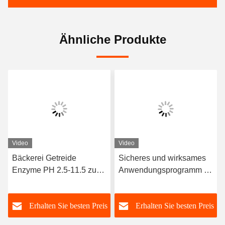
Ähnliche Produkte
Video
Video
Bäckerei Getreide
Sicheres und wirksames
Enzyme PH 2.5-11.5 zur
Anwendungsprogramm für
Verbesserung der
Back-Enzyme 3 000 G/T
Resistenz von Buns
Weißpulver/Flüssigkeit
s
Erhalten Sie besten Preis
Erhalten Sie besten Preis
gegen Aufwachen und
Wiederdämpfen