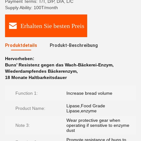
Payment Terms: T/T, D/P, D/A, L/C
Supply Ability: 100T/month
Erhalten Sie besten Preis
Produktdetails
Produkt-Beschreibung
Hervorheben:
Buns' Resistenz gegen das Wach-Bäckerei-Enzym
,
Wiederdampfendes Bäckerenzym
,
18 Monate Haltbarkeitsdauer
Function 1:
Increase bread volume
Lipase,Food Grade
Product Name:
Lipase,enzyme
Wear protective gear when
Note 3:
operating if sensitive to enzyme
dust
Promote resistance of buns to