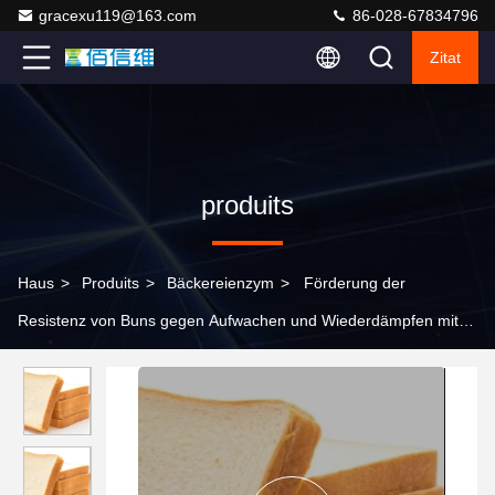
gracexu119@163.com
86-028-67834796
Zitat
produits
Haus
>
Produits
>
Bäckereienzym
>
Förderung der
Resistenz von Buns gegen Aufwachen und Wiederdämpfen mit
Bäckerenzym 3-5g/T Anwendung 18 Monate Haltbarkeit