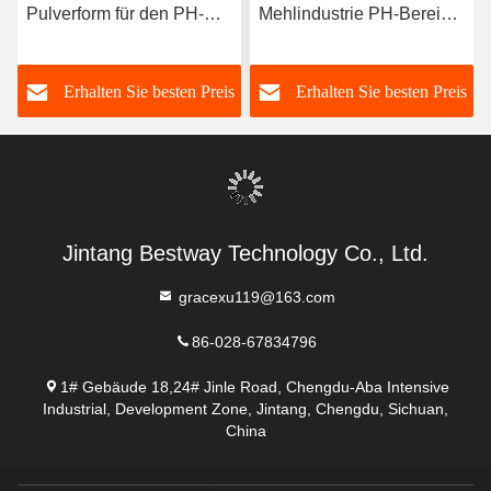
Pulverform für den PH-
Mehlindustrie PH-Bereich
Bereich 4,5-6,5 in
4,5-6,5 und Experimente
verschiedenen
bestimmen optimale
s
Erhalten Sie besten Preis
Erhalten Sie besten Preis
Herstellungsprozessen
Dosierung
Jintang Bestway Technology Co., Ltd.
gracexu119@163.com
86-028-67834796
1# Gebäude 18,24# Jinle Road, Chengdu-Aba Intensive
Industrial, Development Zone, Jintang, Chengdu, Sichuan,
China