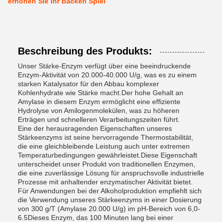
erhöhen Sie Ihr Backen Spiel
Beschreibung des Produkts:
Unser Stärke-Enzym verfügt über eine beeindruckende
Enzym-Aktivität von 20.000-40.000 U/g, was es zu einem
starken Katalysator für den Abbau komplexer
Kohlenhydrate wie Stärke macht.Der hohe Gehalt an
Amylase in diesem Enzym ermöglicht eine effiziente
Hydrolyse von Amilogenmolekülen, was zu höheren
Erträgen und schnelleren Verarbeitungszeiten führt.
Eine der herausragenden Eigenschaften unseres
Stärkeenzyms ist seine hervorragende Thermostabilität,
die eine gleichbleibende Leistung auch unter extremen
Temperaturbedingungen gewährleistet.Diese Eigenschaft
unterscheidet unser Produkt von traditionellen Enzymen,
die eine zuverlässige Lösung für anspruchsvolle industrielle
Prozesse mit anhaltender enzymatischer Aktivität bietet.
Für Anwendungen bei der Alkoholproduktion empfiehlt sich
die Verwendung unseres Stärkeenzyms in einer Dosierung
von 300 g/T (Amylase 20.000 U/g) im pH-Bereich von 6,0-
6.5Dieses Enzym, das 100 Minuten lang bei einer