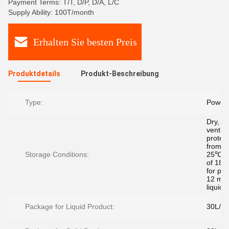
Payment Terms: T/T, D/P, D/A, L/C
Supply Ability: 100T/month
Erhalten Sie besten Preis
Produktdetails
Produkt-Beschreibung
Type:
Powder
Dry,
ventila
protec
from li
Storage Conditions:
25℃, sh
of 18 
for po
12 mon
liquids
Package for Liquid Product:
30L/ba