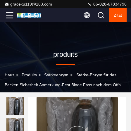
gracexu119@163.com
86-028-67834796
Zitat
produits
Haus
>
Produits
>
Stärkeenzym
>
Stärke-Enzym für das
Backen Sicherheit Anmerkung-Fest Binde Fass nach dem Öffnen
Temperaturbereich 55C-95C erhöhen Sie Ihr Backen Spiel