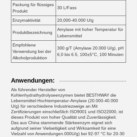
Packung für flüssiges
30 L/Fass
Produkt
Enzymaktivität
20,000-40.000 U/g
Amylase mit hoher Temperatur für
Produktbezeichnung
Lebensmittel
Empfohlene
300 g/T (Amylase 20.000 U/g), pH
Verwendung bei der
6,0 bis 6.5, 100±5°C, 100 Minuten
Alkoholproduktion
Anwendungen:
Als führender Hersteller von
Kohlenhydrathydrolyseenzymen bietet BESTHWAY die
Lebensmittel-Hochtemperatur-Amylase (20.000-40.000
U/g) für verschiedene Industriezweige an.Mit
Zertifizierungen einschließlich ISO9001 und ISO22000, ist
dieses Produkt von hoher Qualität und Zuverlässigkeit.
Das aus China stammende Stärkeenzym eignet sich
aufgrund seiner Vielseitigkeit und Wirksamkeit für eine
Vielzahl von Anwendungen.000U/g) bei 92-97 °C für 20-30