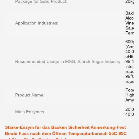
Package for Solid Product:
20kg/b
Baking
Alcohol
Application Industries:
Vinega
Sauce,
Fermen
600g/
(Amyl
40,000
pH6.0-
Recommended Usage in MSG, Starch Sugar Industry:
95-100
interva
liquefa
95℃ fo
liquefa
Food 
Product Name:
High-t
Amyla
20,000
Main Enzymes:
40,000
Stärke-Enzym für das Backen Sicherheit Anmerkung-Fest
Binde Fass nach dem Öffnen Temperaturbereich 55C-95C