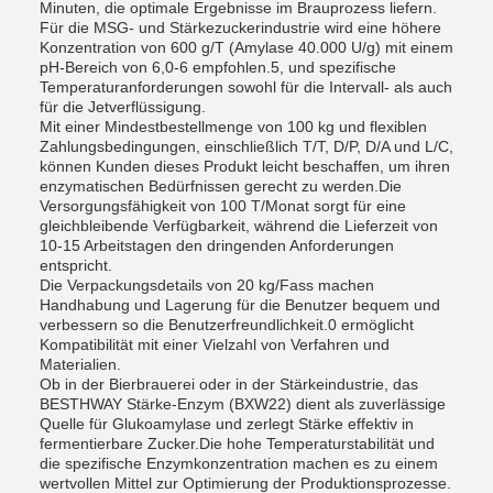
Minuten, die optimale Ergebnisse im Brauprozess liefern.
Für die MSG- und Stärkezuckerindustrie wird eine höhere
Konzentration von 600 g/T (Amylase 40.000 U/g) mit einem
pH-Bereich von 6,0-6 empfohlen.5, und spezifische
Temperaturanforderungen sowohl für die Intervall- als auch
für die Jetverflüssigung.
Mit einer Mindestbestellmenge von 100 kg und flexiblen
Zahlungsbedingungen, einschließlich T/T, D/P, D/A und L/C,
können Kunden dieses Produkt leicht beschaffen, um ihren
enzymatischen Bedürfnissen gerecht zu werden.Die
Versorgungsfähigkeit von 100 T/Monat sorgt für eine
gleichbleibende Verfügbarkeit, während die Lieferzeit von
10-15 Arbeitstagen den dringenden Anforderungen
entspricht.
Die Verpackungsdetails von 20 kg/Fass machen
Handhabung und Lagerung für die Benutzer bequem und
verbessern so die Benutzerfreundlichkeit.0 ermöglicht
Kompatibilität mit einer Vielzahl von Verfahren und
Materialien.
Ob in der Bierbrauerei oder in der Stärkeindustrie, das
BESTHWAY Stärke-Enzym (BXW22) dient als zuverlässige
Quelle für Glukoamylase und zerlegt Stärke effektiv in
fermentierbare Zucker.Die hohe Temperaturstabilität und
die spezifische Enzymkonzentration machen es zu einem
wertvollen Mittel zur Optimierung der Produktionsprozesse.