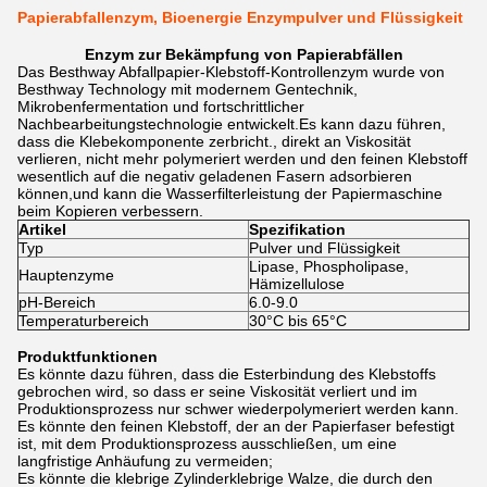
Papierabfallenzym, Bioenergie Enzympulver und Flüssigkeit
Enzym zur Bekämpfung von Papierabfällen
Das Besthway Abfallpapier-Klebstoff-Kontrollenzym wurde von
Besthway Technology mit modernem Gentechnik,
Mikrobenfermentation und fortschrittlicher
Nachbearbeitungstechnologie entwickelt.Es kann dazu führen,
dass die Klebekomponente zerbricht., direkt an Viskosität
verlieren, nicht mehr polymeriert werden und den feinen Klebstoff
wesentlich auf die negativ geladenen Fasern adsorbieren
können,und kann die Wasserfilterleistung der Papiermaschine
beim Kopieren verbessern.
Artikel
Spezifikation
Typ
Pulver und Flüssigkeit
Lipase, Phospholipase,
Hauptenzyme
Hämizellulose
pH-Bereich
6.0-9.0
Temperaturbereich
30°C bis 65°C
Produktfunktionen
Es könnte dazu führen, dass die Esterbindung des Klebstoffs
gebrochen wird, so dass er seine Viskosität verliert und im
Produktionsprozess nur schwer wiederpolymeriert werden kann.
Es könnte den feinen Klebstoff, der an der Papierfaser befestigt
ist, mit dem Produktionsprozess ausschließen, um eine
langfristige Anhäufung zu vermeiden;
Es könnte die klebrige Zylinderklebrige Walze, die durch den