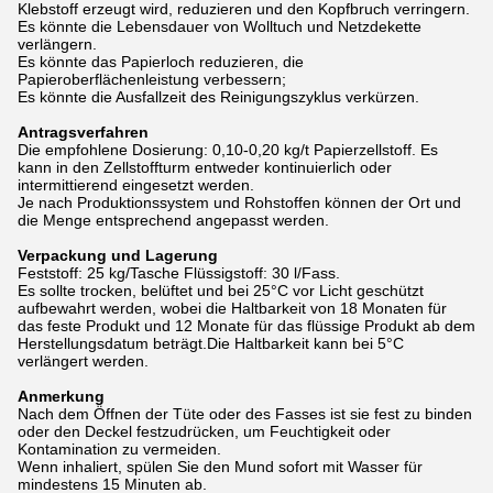
Klebstoff erzeugt wird, reduzieren und den Kopfbruch verringern.
Es könnte die Lebensdauer von Wolltuch und Netzdekette
verlängern.
Es könnte das Papierloch reduzieren, die
Papieroberflächenleistung verbessern;
Es könnte die Ausfallzeit des Reinigungszyklus verkürzen.
Antragsverfahren
Die empfohlene Dosierung: 0,10-0,20 kg/t Papierzellstoff. Es
kann in den Zellstoffturm entweder kontinuierlich oder
intermittierend eingesetzt werden.
Je nach Produktionssystem und Rohstoffen können der Ort und
die Menge entsprechend angepasst werden.
Verpackung und Lagerung
Feststoff: 25 kg/Tasche Flüssigstoff: 30 l/Fass.
Es sollte trocken, belüftet und bei 25°C vor Licht geschützt
aufbewahrt werden, wobei die Haltbarkeit von 18 Monaten für
das feste Produkt und 12 Monate für das flüssige Produkt ab dem
Herstellungsdatum beträgt.Die Haltbarkeit kann bei 5°C
verlängert werden.
Anmerkung
Nach dem Öffnen der Tüte oder des Fasses ist sie fest zu binden
oder den Deckel festzudrücken, um Feuchtigkeit oder
Kontamination zu vermeiden.
Wenn inhaliert, spülen Sie den Mund sofort mit Wasser für
mindestens 15 Minuten ab.