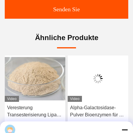
Senden Sie
Ähnliche Produkte
Video
Video
Veresterung
Alpha-Galactosidase-
Transesterisierung Lipase
Pulver Bioenzymen für die
Pulver Bioenergie Enzym
Abwasserbehandlung
PH Bereich 2,5-115
Lebensmittelqualität
gracexu