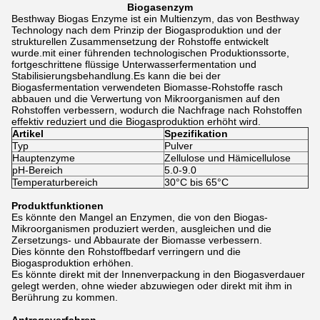
Biogasenzym
Besthway Biogas Enzyme ist ein Multienzym, das von Besthway
Technology nach dem Prinzip der Biogasproduktion und der
strukturellen Zusammensetzung der Rohstoffe entwickelt
wurde.mit einer führenden technologischen Produktionssorte,
fortgeschrittene flüssige Unterwasserfermentation und
Stabilisierungsbehandlung.Es kann die bei der
Biogasfermentation verwendeten Biomasse-Rohstoffe rasch
abbauen und die Verwertung von Mikroorganismen auf den
Rohstoffen verbessern, wodurch die Nachfrage nach Rohstoffen
effektiv reduziert und die Biogasproduktion erhöht wird.
Artikel
Spezifikation
Typ
Pulver
Hauptenzyme
Zellulose und Hämicellulose
pH-Bereich
5.0-9.0
Temperaturbereich
30°C bis 65°C
Produktfunktionen
Es könnte den Mangel an Enzymen, die von den Biogas-
Mikroorganismen produziert werden, ausgleichen und die
Zersetzungs- und Abbaurate der Biomasse verbessern.
Dies könnte den Rohstoffbedarf verringern und die
Biogasproduktion erhöhen.
Es könnte direkt mit der Innenverpackung in den Biogasverdauer
gelegt werden, ohne wieder abzuwiegen oder direkt mit ihm in
Berührung zu kommen.