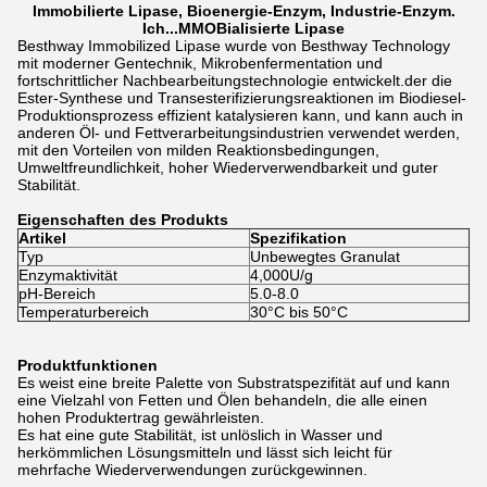
Immobilierte Lipase, Bioenergie-Enzym, Industrie-Enzym.
Ich...
MMO
Bialisierte Lipase
Besthway Immobilized Lipase wurde von Besthway Technology
mit moderner Gentechnik, Mikrobenfermentation und
fortschrittlicher Nachbearbeitungstechnologie entwickelt.der die
Ester-Synthese und Transesterifizierungsreaktionen im Biodiesel-
Produktionsprozess effizient katalysieren kann, und kann auch in
anderen Öl- und Fettverarbeitungsindustrien verwendet werden,
mit den Vorteilen von milden Reaktionsbedingungen,
Umweltfreundlichkeit, hoher Wiederverwendbarkeit und guter
Stabilität.
Eigenschaften des Produkts
Artikel
Spezifikation
Typ
Unbewegtes Granulat
Enzymaktivität
4,000U/g
pH-Bereich
5.0-8.0
Temperaturbereich
30°C bis 50°C
Produktfunktionen
Es weist eine breite Palette von Substratspezifität auf und kann
eine Vielzahl von Fetten und Ölen behandeln, die alle einen
hohen Produktertrag gewährleisten.
Es hat eine gute Stabilität, ist unlöslich in Wasser und
herkömmlichen Lösungsmitteln und lässt sich leicht für
mehrfache Wiederverwendungen zurückgewinnen.