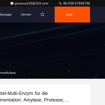
gracexu119@163.com
86-028-67834796
Kontakt
Zitat
German
micellulase
tel-Multi-Enzym für die
rmentation: Amylase, Protease,