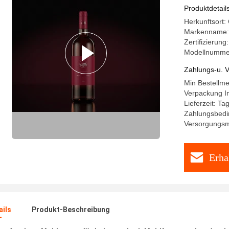
Cellulase
Produktdetail
Herkunftsort:
Markenname
Zertifizierun
Modellnumme
Zahlungs-u. V
Min Bestellm
Verpackung I
Lieferzeit: T
Zahlungsbedin
Versorgungsma
Erha
ails
Produkt-Beschreibung