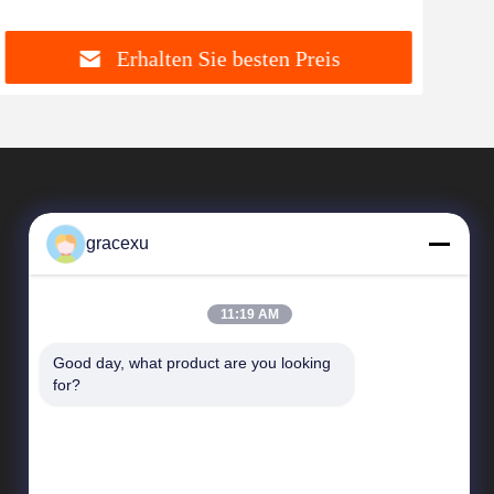
Wiederverwendbarkeit
Erhalten Sie besten Preis
gracexu
11:19 AM
Good day, what product are you looking 
Schnelle Verbindungen
for?
Unternehmensprofil
Fabrik-Ausflug