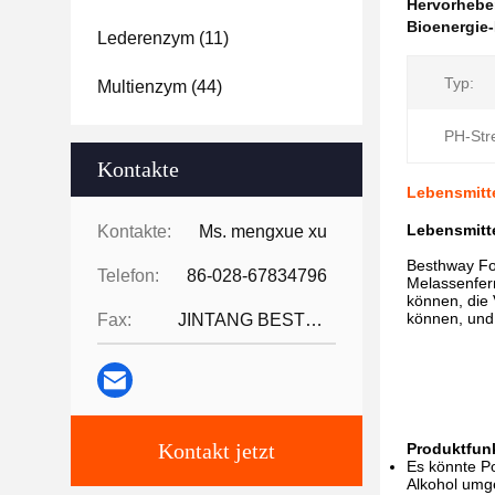
Hervorheb
Bioenergie-
Lederenzym
(11)
Typ:
Multienzym
(44)
PH-Str
Kontakte
Lebensmitte
Lebensmitte
Kontakte:
Ms. mengxue xu
Besthway Fo
Telefon:
86-028-67834796
Melassenfer
können, die 
können, und 
Fax:
JINTANG BESTWAY TECHNOLOGY CO
Kontakt jetzt
Produktfun
Es könnte Po
Alkohol umge