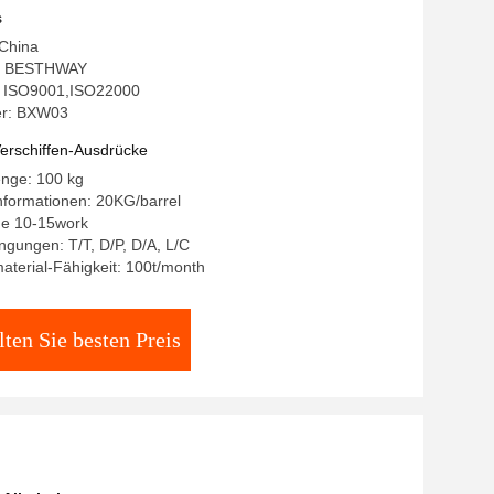
, Hemicellulase
s
 China
: BESTHWAY
g: ISO9001,ISO22000
r: BXW03
erschiffen-Ausdrücke
enge: 100 kg
nformationen: 20KG/barrel
age 10-15work
gungen: T/T, D/P, D/A, L/C
terial-Fähigkeit: 100t/month
lten Sie besten Preis