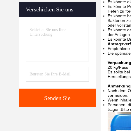
Es könnte di
Es könnte Pr
Verschicken Sie uns
Hefen zu för
Es könnte ba
Bakterien zu
oder vollstä
Es könnte da
der Anlagen
Es könnte Di
Antragsver
Empfohlene 
Die optimal
Verpackung
20 kg/Fass
Es sollte be
Herstellung
Anmerkung
Nach dem Öff
vermeiden.
Senden Sie
Wenn inhalie
Personen, di
tragen.Bitte