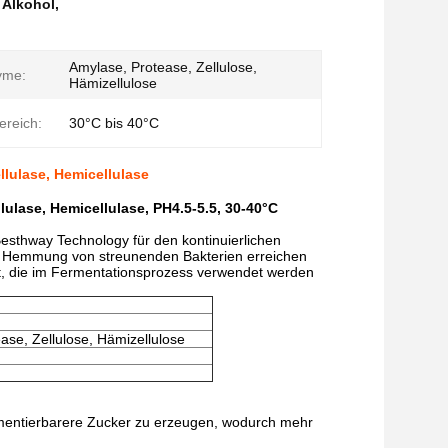
 Alkohol
,
Amylase, Protease, Zellulose,
yme:
Hämizellulose
ereich:
30°C bis 40°C
llulase, Hemicellulase
lulase, Hemicellulase, PH4.5-5.5, 30-40°C
sthway Technology für den kontinuierlichen
er Hemmung von streunenden Bakterien erreichen
tzt, die im Fermentationsprozess verwendet werden
ase, Zellulose, Hämizellulose
ermentierbarere Zucker zu erzeugen, wodurch mehr