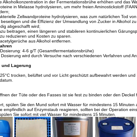
e Alkoholkonzentration in der Fermentationsbrühe erhöhen und das Wa
oteine in Melasse hydrolysieren, um mehr freien Aminostickstoff (FAAN)
dern;
kterielle Zellwandproteine hydrolysieren, was zum natürlichen Tod von
 beseitigen und die Effizienz der Umwandlung von Zucker in Alkohol zu
ndig abgeschafft wird;
zu beitragen, einen längeren und stabileren kontinuierlichen Gärungsp
 zu reduzieren und Kosten zu sparen.
acetylgerüche aus Alkohol entfernen.
fahren
Dosierung: 4-6 g/T (Gesamtfermentationsbrühe)
e Dosierung wird durch Versuche nach verschiedenen Verfahren und A
 und Lagerung
i 25°C trocken, belüftet und vor Licht geschützt aufbewahrt werden und
sdatum.
nen der Tüte oder des Fasses ist sie fest zu binden oder den Deckel 
rt, spülen Sie den Mund sofort mit Wasser für mindestens 15 Minuten 
e empfindlich auf Enzymstaub reagieren, sollten bei der Operation e
 spülen Sie sofort mit viel Wasser für mindestens 15 Minuten.