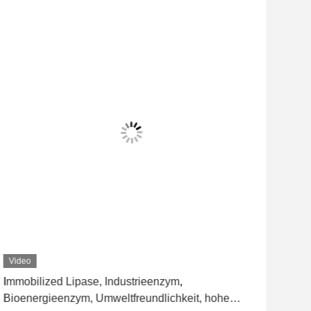
Video
Vid
Immobilized Lipase, Industrieenzym,
Immo
Bioenergieenzym, Umweltfreundlichkeit, hohe
Bio