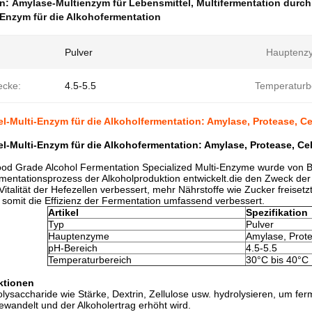
en:
Amylase-Multienzym für Lebensmittel
,
Multifermentation durch
Enzym für die Alkohofermentation
Pulver
Hauptenz
ecke:
4.5-5.5
Temperaturb
l-Multi-Enzym für die Alkoholfermentation: Amylase, Protease, Ce
l-Multi-Enzym für die Alkohofermentation: Amylase, Protease, Cel
od Grade Alcohol Fermentation Specialized Multi-Enzyme wurde von Be
mentationsprozess der Alkoholproduktion entwickelt.die den Zweck d
Vitalität der Hefezellen verbessert, mehr Nährstoffe wie Zucker freise
somit die Effizienz der Fermentation umfassend verbessert.
Artikel
Spezifikation
Typ
Pulver
Hauptenzyme
Amylase, Prote
pH-Bereich
4.5-5.5
Temperaturbereich
30°C bis 40°C
ktionen
lysaccharide wie Stärke, Dextrin, Zellulose usw. hydrolysieren, um f
wandelt und der Alkoholertrag erhöht wird.