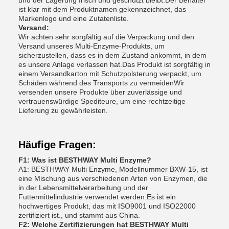
und der Lagerung frisch und geschützt bleibt.Der Behälter
ist klar mit dem Produktnamen gekennzeichnet, das
Markenlogo und eine Zutatenliste.
Versand:
Wir achten sehr sorgfältig auf die Verpackung und den
Versand unseres Multi-Enzyme-Produkts, um
sicherzustellen, dass es in dem Zustand ankommt, in dem
es unsere Anlage verlassen hat.Das Produkt ist sorgfältig in
einem Versandkarton mit Schutzpolsterung verpackt, um
Schäden während des Transports zu vermeidenWir
versenden unsere Produkte über zuverlässige und
vertrauenswürdige Spediteure, um eine rechtzeitige
Lieferung zu gewährleisten.
Häufige Fragen:
F1: Was ist BESTHWAY Multi Enzyme?
A1: BESTHWAY Multi Enzyme, Modellnummer BXW-15, ist
eine Mischung aus verschiedenen Arten von Enzymen, die
in der Lebensmittelverarbeitung und der
Futtermittelindustrie verwendet werden.Es ist ein
hochwertiges Produkt, das mit ISO9001 und ISO22000
zertifiziert ist., und stammt aus China.
F2: Welche Zertifizierungen hat BESTHWAY Multi