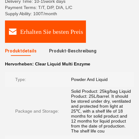
Delivery Time: 10-15work days
Payment Terms: T/T, D/P, D/A, L/C
Supply Ability: 100T/month
Erhalten Sie besten Preis
Produktdetails
Produkt-Beschreibung
Hervorheben:
Clear Liquid Multi Enzyme
Type:
Powder And Liquid
Solid Product: 25kg/bag Liquid
Product: 25L/barrel. It should
be stored under dry, ventilated
and protected from light at
Package and Storage:
25℃, with a shelf life of 18
months for solid product and
12 months for liquid product
from the date of production.
The shelf life cou