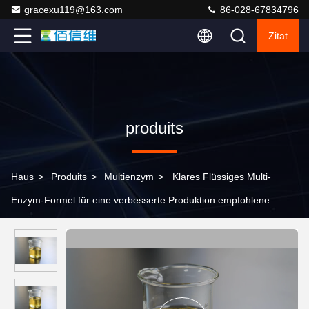
gracexu119@163.com
86-028-67834796
Zitat
produits
Haus
>
Produits
>
Multienzym
>
Klares Flüssiges Multi-
Enzym-Formel für eine verbesserte Produktion empfohlene
Dosierung 1-3 kg/T PH-Bereich 5,5-9.5