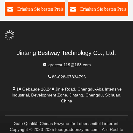
empfohlene Dosierung 1-
Tiefenreinigung
s
Erhalten Sie besten Preis
Erhalten Sie besten Preis
3 kg/T PH-Bereich 5,5-9.5
Jintang Bestway Technology Co., Ltd.
gracexu119@163.com
86-028-67834796
1# Gebäude 18,24# Jinle Road, Chengdu-Aba Intensive
Industrial, Development Zone, Jintang, Chengdu, Sichuan,
China
Gute Qualität Chinas Enzyme für Lebensmittel Lieferant.
Copyright-© 2023-2025 foodgradeenzyme.com . Alle Rechte