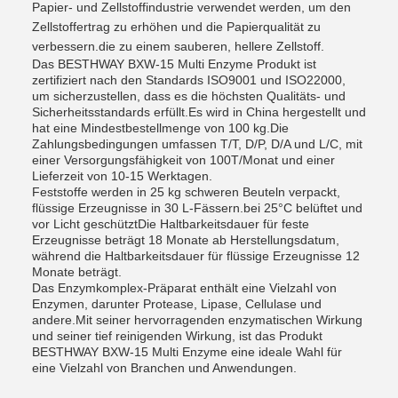
Papier- und Zellstoffindustrie verwendet werden, um den
Zellstoffertrag zu erhöhen und die Papierqualität zu
verbessern.die zu einem sauberen, hellere Zellstoff.
Das BESTHWAY BXW-15 Multi Enzyme Produkt ist
zertifiziert nach den Standards ISO9001 und ISO22000,
um sicherzustellen, dass es die höchsten Qualitäts- und
Sicherheitsstandards erfüllt.Es wird in China hergestellt und
hat eine Mindestbestellmenge von 100 kg.Die
Zahlungsbedingungen umfassen T/T, D/P, D/A und L/C, mit
einer Versorgungsfähigkeit von 100T/Monat und einer
Lieferzeit von 10-15 Werktagen.
Feststoffe werden in 25 kg schweren Beuteln verpackt,
flüssige Erzeugnisse in 30 L-Fässern.bei 25°C belüftet und
vor Licht geschütztDie Haltbarkeitsdauer für feste
Erzeugnisse beträgt 18 Monate ab Herstellungsdatum,
während die Haltbarkeitsdauer für flüssige Erzeugnisse 12
Monate beträgt.
Das Enzymkomplex-Präparat enthält eine Vielzahl von
Enzymen, darunter Protease, Lipase, Cellulase und
andere.Mit seiner hervorragenden enzymatischen Wirkung
und seiner tief reinigenden Wirkung, ist das Produkt
BESTHWAY BXW-15 Multi Enzyme eine ideale Wahl für
eine Vielzahl von Branchen und Anwendungen.