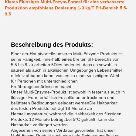
Klares Flüssiges Multi-Enzym-Formel für eine verbesserte
Produktion empfohlene Dosierung 1-3 kg/T PH-Bereich 5,5-
9.5
Beschreibung des Produkts:
Einer der Hauptvorteile unseres Multi Enzyme Produkts ist
seine Fähigkeit, innerhalb eines breiten pH-Bereichs von
5,5 bis 9 zu arbeiten.5Dies bedeutet, dass es sowohl in
sauren als auch in alkalischen Umgebungen Lebensmittel
effektiv abbauen kann, was es zu einer vielseitigen Wahl
für Personen mit unterschiedlichen
Ernährungsbedürfnissen macht.
Unser Multi-Enzyme-Produkt ist sowohl in fester als auch in
flüssiger Form erhältlich.Es sollte unter trockenen und
belüfteten Bedingungen gelagert werdenDie Haltbarkeit
des festen Produkts beträgt 18 Monate ab
Herstellungsdatum, während die Haltbarkeit des flüssigen
Produkts 12 Monate beträgt.bei 5°C gekühlt, kann die
Haltbarkeit verlängert werden.
Abgesehen von seinen Verdauungsvorteilen hat unser
Multi-Enzym-Produkt auch eine tiefe Reinigungseffekt.so