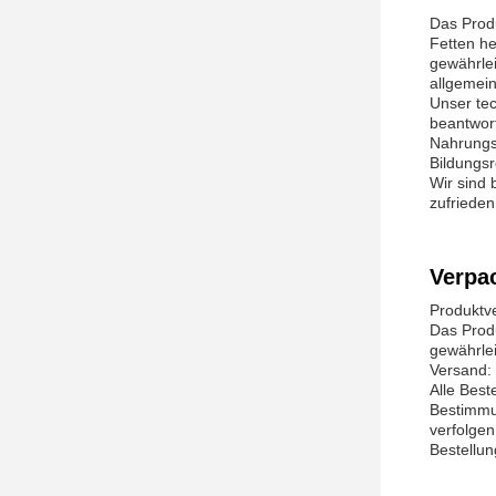
Das Prod
Fetten h
gewährlei
allgemei
Unser te
beantwort
Nahrungs
Bildungs
Wir sind 
zufrieden
Verpa
Produktv
Das Produ
gewährle
Versand:
Alle Bes
Bestimmu
verfolgen
Bestellun