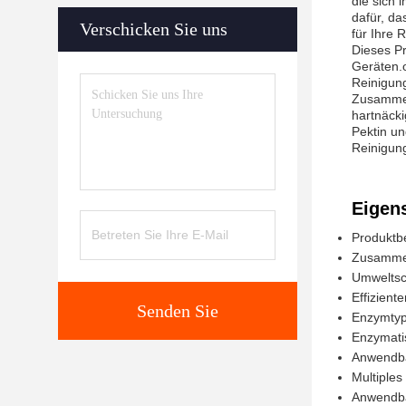
die sich 
dafür, da
Verschicken Sie uns
für Ihre 
Dieses Pr
Geräten.o
Reinigun
Zusammenf
hartnäcki
Pektin un
Reinigun
Eigen
Produktb
Zusammen
Umweltsc
Effizient
Senden Sie
Enzymtyp:
Enzymati
Anwendba
Multiple
Anwendba