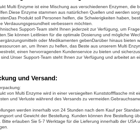
ukt Multi Enzyme ist eine Mischung aus verschiedenen Enzymen, die b
elfen.Diese Enzyme stammen aus natürlichen Quellen und werden sorgf
stenDas Produkt soll Personen helfen, die Schwierigkeiten haben, bes
ne Verdauungsgesundheit verbessern möchten.
chnisches Support-Team steht Ihnen jederzeit zur Verfügung, um Frag
en.Sie können Leitlinien für die optimale Dosierung und mögliche We
ergänzungsmitteln oder Medikamenten gebenDarüber hinaus bieten wi
ressourcen an, um Ihnen zu helfen, das Beste aus unserem Multi Enzy
bestrebt, einen hervorragenden Kundenservice zu bieten und sicherzus
 sind.Unser Support-Team steht Ihnen zur Verfügung und arbeitet an e
ckung und Versand:
erpackung:
kt von Multi Enzyme wird in einer versiegelten Kunststoffflasche mit e
isten und Verluste während des Versands zu vermeiden.Gebrauchsanw
tellungen werden innerhalb von 24 Stunden nach dem Kauf per Standard
ngsort und Gewicht der Bestellung. Kunden können ihre Bestellung ü
. Bitte erlauben Sie 5-7 Werktage für die Lieferung innerhalb der USA u
gen.