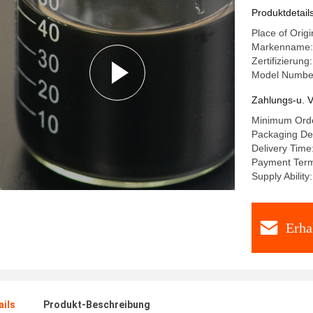
Produktdetail
Place of Origi
Markenname
Zertifizierun
Model Numbe
Zahlungs-u. V
Minimum Orde
Packaging Det
Delivery Time
Payment Terms
Supply Abilit
Erha
ails
Produkt-Beschreibung