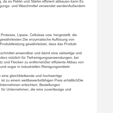
g, da es Pektin und Stärke effizient abbauen kann.Es
einigungs- und Waschmittel verwendet werdenAußerdem
tease, Lipase, Cellulase usw. hergestellt, die
 gewährleisten.Die enzymatische Auflösung von
 Produktleistung gewährleistet, dass das Produkt
.
hmittel anwendbar und damit eine vielseitige und
ders nützlich für Tiefreinigungsanwendungen, bei
tz und Flecken zu entfernenDer effiziente Abbau von
und sogar in industriellen Reinigungsmitteln
 eine gleichbleibende und hochwertige
ist zu einem wettbewerbsfähigen Preis erhältlichDie
nternehmen erleichtert, Bestellungen
für Unternehmen, die eine zuverlässige und