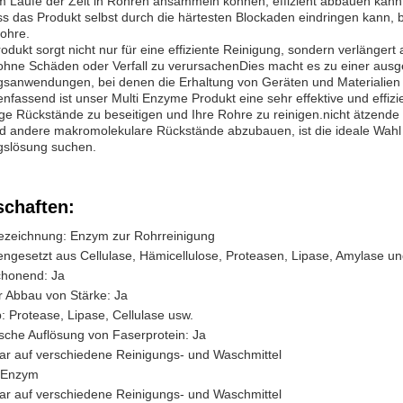
im Laufe der Zeit in Rohren ansammeln können, effizient abbauen kann
ss das Produkt selbst durch die härtesten Blockaden eindringen kann,
Rohre.
odukt sorgt nicht nur für eine effiziente Reinigung, sondern verlänger
hne Schäden oder Verfall zu verursachenDies macht es zu einer ausge
gsanwendungen, bei denen die Erhaltung von Geräten und Materialien 
assend ist unser Multi Enzyme Produkt eine sehr effektive und effizi
ge Rückstände zu beseitigen und Ihre Rohre zu reinigen.nicht ätzende F
d andere makromolekulare Rückstände abzubauen, ist die ideale Wahl fü
gslösung suchen.
schaften:
ezeichnung: Enzym zur Rohrreinigung
gesetzt aus Cellulase, Hämicellulose, Proteasen, Lipase, Amylase u
honend: Ja
er Abbau von Stärke: Ja
 Protease, Lipase, Cellulase usw.
sche Auflösung von Faserprotein: Ja
r auf verschiedene Reinigungs- und Waschmittel
s Enzym
r auf verschiedene Reinigungs- und Waschmittel