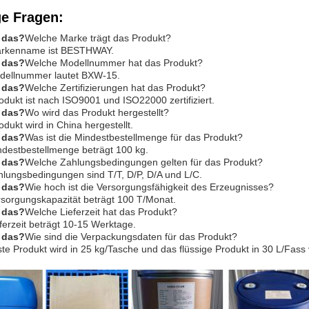
ge Fragen:
t das?
Welche Marke trägt das Produkt?
rkenname ist BESTHWAY.
t das?
Welche Modellnummer hat das Produkt?
dellnummer lautet BXW-15.
t das?
Welche Zertifizierungen hat das Produkt?
odukt ist nach ISO9001 und ISO22000 zertifiziert.
t das?
Wo wird das Produkt hergestellt?
dukt wird in China hergestellt.
t das?
Was ist die Mindestbestellmenge für das Produkt?
ndestbestellmenge beträgt 100 kg.
t das?
Welche Zahlungsbedingungen gelten für das Produkt?
hlungsbedingungen sind T/T, D/P, D/A und L/C.
t das?
Wie hoch ist die Versorgungsfähigkeit des Erzeugnisses?
rsorgungskapazität beträgt 100 T/Monat.
t das?
Welche Lieferzeit hat das Produkt?
ferzeit beträgt 10-15 Werktage.
t das?
Wie sind die Verpackungsdaten für das Produkt?
te Produkt wird in 25 kg/Tasche und das flüssige Produkt in 30 L/Fass 