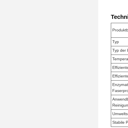
Techn
Produkt
Typ
Typ der
Tempera
Effizien
Effizien
Enzymat
Faserpro
Anwendb
Reinigun
Umwelts
Stabile 