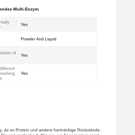
endes Multi-Enzym
tally
Yes
:
Powder And Liquid
dation of
Yes
different
 washing
Yes
s:
g, da es Protein und andere hartnäckige Rückstände,