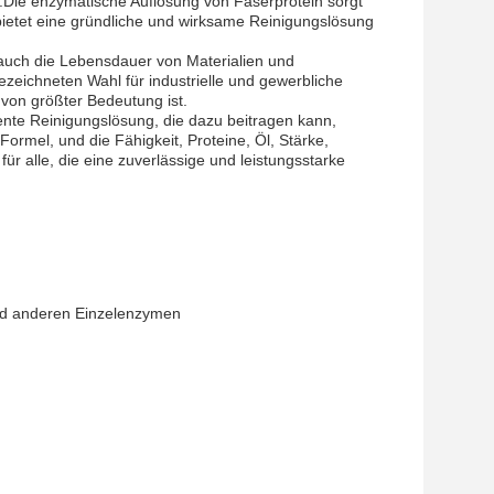
.Die enzymatische Auflösung von Faserprotein sorgt
 bietet eine gründliche und wirksame Reinigungslösung
t auch die Lebensdauer von Materialien und
zeichneten Wahl für industrielle und gewerbliche
von größter Bedeutung ist.
ente Reinigungslösung, die dazu beitragen kann,
ormel, und die Fähigkeit, Proteine, Öl, Stärke,
r alle, die eine zuverlässige und leistungsstarke
nd anderen Einzelenzymen