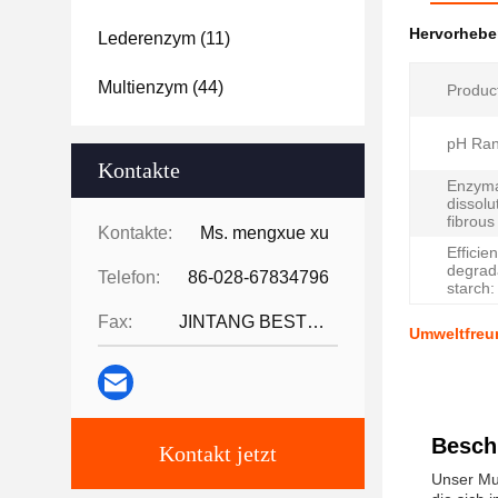
Hervorheb
Lederenzym
(11)
Multienzym
(44)
Produc
pH Ran
Kontakte
Enzyma
dissolu
fibrous
Kontakte:
Ms. mengxue xu
Efficien
degrada
Telefon:
86-028-67834796
starch:
Fax:
JINTANG BESTWAY TECHNOLOGY CO
Umweltfreu
Besch
Kontakt jetzt
Unser Mul