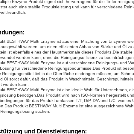
ltiple Enzyme Produkt eignet sich hervorragend für die Tiefenreinigun
istet auch eine stabile Produktleistung und kann für verschiedene R
weltfreundlich.
dungen:
kt BESTHWAY Multi Enzyme ist aus einer Mischung von Enzymen wie Pro
g ausgewählt wurden, um einen effizienten Abbau von Stärke und Öl zu
ein ist ebenfalls eines der Hauptmerkmale dieses Produkts.Die stabile
rwendet werden kann, ohne die Reinigungseffizienz zu beeinträchtigen
ukt BESTHWAY Multi Enzyme ist auf verschiedene Reinigungs- und Wasc
 Lösung für verschiedene Reinigungsbedürfnisse.Das Produkt ist beson
 Reinigungsmittel tief in die Oberfläche eindringen müssen, um Schmu
d Öl sorgt dafür, daß das Produkt in Waschmitteln, Geschirrspülmitteln 
t werden kann.
ukt BESTHWAY Multi Enzyme ist eine ideale Wahl für Unternehmen, die
slösung benötigen.Das Produkt wird nach ISO-Normen hergestellt und 
edingungen für das Produkt umfassen T/T, D/P, D/A und L/C, was es U
n.Das Produkt BESTHWAY Multi Enzyme ist eine ausgezeichnete Wahl 
e Reinigungslösung suchen.
stützung und Dienstleistungen: