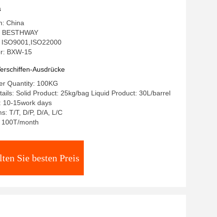
s
n: China
: BESTHWAY
g: ISO9001,ISO22000
r: BXW-15
erschiffen-Ausdrücke
r Quantity: 100KG
ails: Solid Product: 25kg/bag Liquid Product: 30L/barrel
: 10-15work days
: T/T, D/P, D/A, L/C
y: 100T/month
lten Sie besten Preis