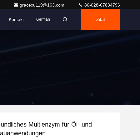
gracexu119@163.com
86-028-67834796
Kontakt
Zitat
German
undliches Multienzym für Öl- und
bauanwendungen