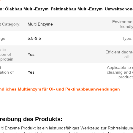
en:
Ölabbau Multi-Enzym
,
Pektinabbau Multi-Enzym
,
Umweltschon
Environmen
t Category:
Multi Enzyme
friendly
ge:
5.5-9.5
Type:
tic
Efficient degra
tion of
Yes
oil:
 protein:
t
Applicable to 
tion of
Yes
cleaning and
product
ndliches Multienzym für Öl- und Pektinabbauanwendungen
reibung des Produkts:
ti Enzyme Produkt ist ein leistungsfähiges Werkzeug zur Rohrreinigun