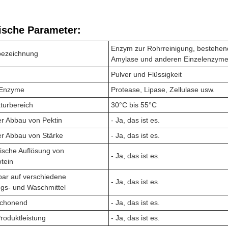
ische Parameter:
Enzym zur Rohrreinigung, bestehend
bezeichnung
Amylase und anderen Einzelenzym
Pulver und Flüssigkeit
 Enzyme
Protease, Lipase, Zellulase usw.
turbereich
30°C bis 55°C
ter Abbau von Pektin
- Ja, das ist es.
ter Abbau von Stärke
- Ja, das ist es.
ische Auflösung von
- Ja, das ist es.
tein
ar auf verschiedene
- Ja, das ist es.
gs- und Waschmittel
chonend
- Ja, das ist es.
Produktleistung
- Ja, das ist es.