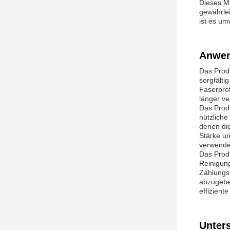
Dieses Mu
gewährle
ist es um
Anwen
Das Produ
sorgfälti
Faserprot
länger ve
Das Prod
nützliche
denen die
Stärke un
verwende
Das Prod
Reinigung
Zahlungsb
abzugebe
effizient
Unter