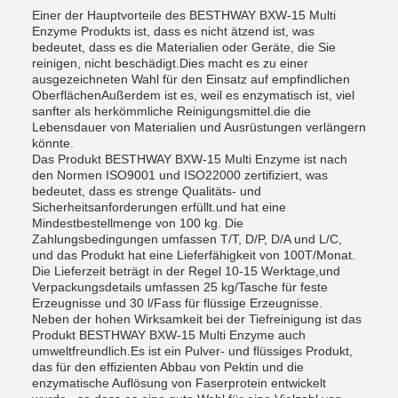
Einer der Hauptvorteile des BESTHWAY BXW-15 Multi
Enzyme Produkts ist, dass es nicht ätzend ist, was
bedeutet, dass es die Materialien oder Geräte, die Sie
reinigen, nicht beschädigt.Dies macht es zu einer
ausgezeichneten Wahl für den Einsatz auf empfindlichen
OberflächenAußerdem ist es, weil es enzymatisch ist, viel
sanfter als herkömmliche Reinigungsmittel.die die
Lebensdauer von Materialien und Ausrüstungen verlängern
könnte.
Das Produkt BESTHWAY BXW-15 Multi Enzyme ist nach
den Normen ISO9001 und ISO22000 zertifiziert, was
bedeutet, dass es strenge Qualitäts- und
Sicherheitsanforderungen erfüllt.und hat eine
Mindestbestellmenge von 100 kg. Die
Zahlungsbedingungen umfassen T/T, D/P, D/A und L/C,
und das Produkt hat eine Lieferfähigkeit von 100T/Monat.
Die Lieferzeit beträgt in der Regel 10-15 Werktage,und
Verpackungsdetails umfassen 25 kg/Tasche für feste
Erzeugnisse und 30 l/Fass für flüssige Erzeugnisse.
Neben der hohen Wirksamkeit bei der Tiefreinigung ist das
Produkt BESTHWAY BXW-15 Multi Enzyme auch
umweltfreundlich.Es ist ein Pulver- und flüssiges Produkt,
das für den effizienten Abbau von Pektin und die
enzymatische Auflösung von Faserprotein entwickelt