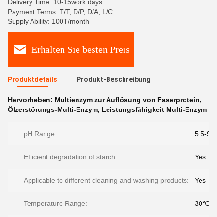
Delivery Time: 10-15work days
Payment Terms: T/T, D/P, D/A, L/C
Supply Ability: 100T/month
Erhalten Sie besten Preis
Produktdetails
Produkt-Beschreibung
Hervorheben:
Multienzym zur Auflösung von Faserprotein
,
Ölzerstörungs-Multi-Enzym
,
Leistungsfähigkeit Multi-Enzym
pH Range:
5.5-9.5
Efficient degradation of starch:
Yes
Applicable to different cleaning and washing products:
Yes
Temperature Range:
30℃-