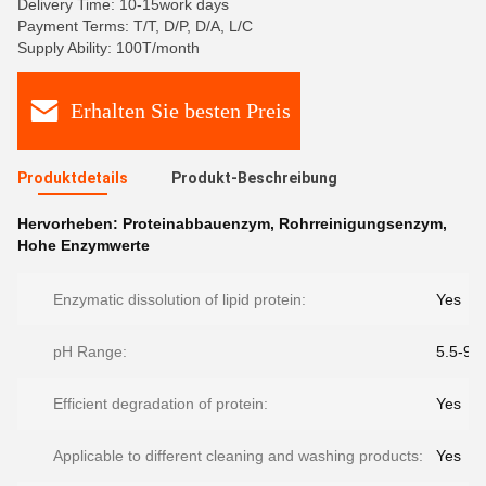
Delivery Time: 10-15work days
Payment Terms: T/T, D/P, D/A, L/C
Supply Ability: 100T/month
Erhalten Sie besten Preis
Produktdetails
Produkt-Beschreibung
Hervorheben:
Proteinabbauenzym
,
Rohrreinigungsenzym
,
Hohe Enzymwerte
Enzymatic dissolution of lipid protein:
Yes
pH Range:
5.5-9.5
Efficient degradation of protein:
Yes
Applicable to different cleaning and washing products:
Yes