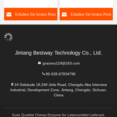
verbesserte Produktion
Flüssigkeit für die
empfohlene Dosierung 1-
Tiefenreinigung
s
Erhalten Sie besten Preis
Erhalten Sie besten Preis
3 kg/T PH-Bereich 5,5-9.5
Jintang Bestway Technology Co., Ltd.
gracexu119@163.com
86-028-67834796
1# Gebäude 18,24# Jinle Road, Chengdu-Aba Intensive
Industrial, Development Zone, Jintang, Chengdu, Sichuan,
China
Gute Qualität Chinas Enzyme für Lebensmittel Lieferant.