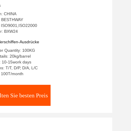
agerbedingungen
s
in: CHINA
: BESTHWAY
g: ISO9001,ISO22000
r: BXW24
erschiffen-Ausdrücke
r Quantity: 100KG
ails: 20kg/barrel
: 10-15work days
: T/T, D/P, D/A, L/C
y: 100T/month
lten Sie besten Preis