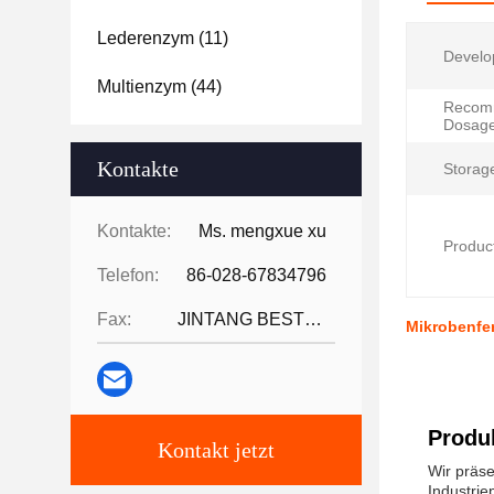
Lederenzym
(11)
Develo
Multienzym
(44)
Recom
Dosage
Kontakte
Storag
Kontakte:
Ms. mengxue xu
Produc
Telefon:
86-028-67834796
Fax:
JINTANG BESTWAY TECHNOLOGY CO
Mikrobenfe
Produ
Kontakt jetzt
Wir präse
Industrie