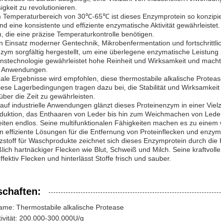
igkeit zu revolutionieren.
m Temperaturbereich von 30℃-65℃ ist dieses Enzymprotein so konzipie
nd eine konsistente und effiziente enzymatische Aktivität gewährleistet.
n, die eine präzise Temperaturkontrolle benötigen.
 Einsatz moderner Gentechnik, Mikrobenfermentation und fortschrittli
zym sorgfältig hergestellt, um eine überlegene enzymatische Leistung
nstechnologie gewährleistet hohe Reinheit und Wirksamkeit und macht 
ge Anwendungen.
ale Ergebnisse wird empfohlen, diese thermostabile alkalische Protease
iese Lagerbedingungen tragen dazu bei, die Stabilität und Wirksamkei
über die Zeit zu gewährleisten.
 auf industrielle Anwendungen glänzt dieses Proteinenzym in einer V
oduktion, das Enthaaren von Leder bis hin zum Weichmachen von Lede
iten endlos. Seine multifunktionalen Fähigkeiten machen es zu einem w
n effiziente Lösungen für die Entfernung von Proteinflecken und enzy
zstoff für Waschprodukte zeichnet sich dieses Enzymprotein durch die 
ßlich hartnäckiger Flecken wie Blut, Schweiß und Milch. Seine kraftvol
effektiv Flecken und hinterlässt Stoffe frisch und sauber.
schaften:
ame: Thermostabile alkalische Protease
ivität: 200.000-300.000U/g