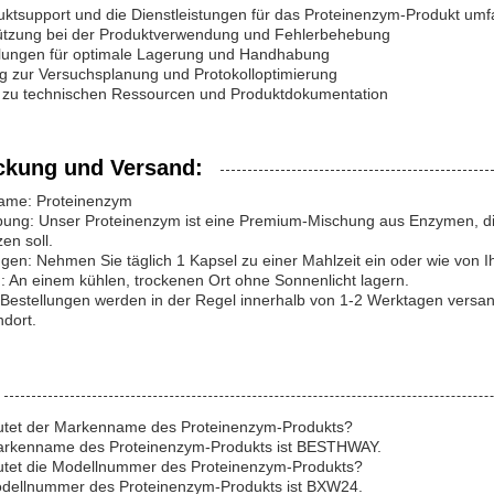
uktsupport und die Dienstleistungen für das Proteinenzym-Produkt umf
tützung bei der Produktverwendung und Fehlerbehebung
lungen für optimale Lagerung und Handhabung
ng zur Versuchsplanung und Protokolloptimierung
 zu technischen Ressourcen und Produktdokumentation
ckung und Versand:
ame: Proteinenzym
bung: Unser Proteinenzym ist eine Premium-Mischung aus Enzymen, d
en soll.
en: Nehmen Sie täglich 1 Kapsel zu einer Mahlzeit ein oder wie von I
 An einem kühlen, trockenen Ort ohne Sonnenlicht lagern.
Bestellungen werden in der Regel innerhalb von 1-2 Werktagen versand
dort.
autet der Markenname des Proteinenzym-Produkts?
arkenname des Proteinenzym-Produkts ist BESTHWAY.
autet die Modellnummer des Proteinenzym-Produkts?
odellnummer des Proteinenzym-Produkts ist BXW24.