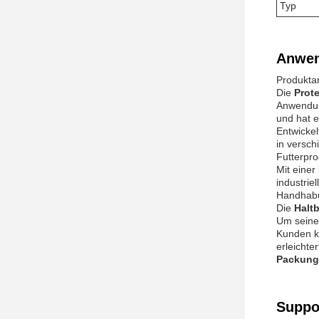
Typ
Anwen
Produkta
Die
Prot
Anwendun
und hat 
Entwicke
in versch
Futterpr
Mit einer
industrie
Handhabu
Die
Halt
Um seine 
Kunden k
erleichte
Packun
Suppo