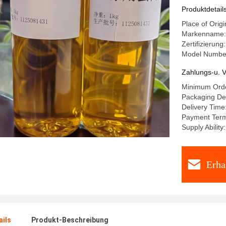
Trockenl
Produktdetail
Place of Orig
Markenname
Zertifizierun
Model Numbe
Zahlungs-u. V
Minimum Orde
Packaging Det
Delivery Time
Payment Terms
Supply Abilit
Erha
ails
Produkt-Beschreibung