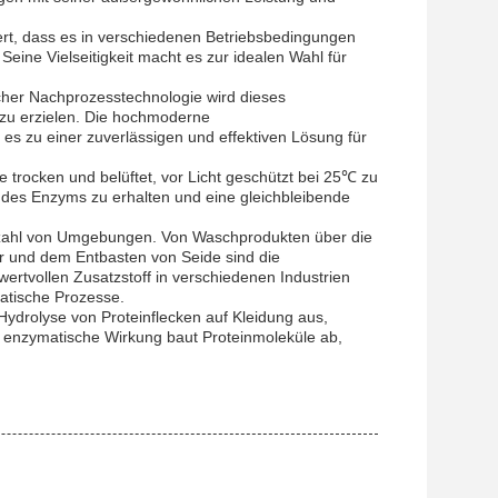
rt, dass es in verschiedenen Betriebsbedingungen
 Seine Vielseitigkeit macht es zur idealen Wahl für
cher Nachprozesstechnologie wird dieses
 zu erzielen. Die hochmoderne
es zu einer zuverlässigen und effektiven Lösung für
 trocken und belüftet, vor Licht geschützt bei 25℃ zu
t des Enzyms zu erhalten und eine gleichbleibende
ielzahl von Umgebungen. Von Waschprodukten über die
r und dem Entbasten von Seide sind die
ertvollen Zusatzstoff in verschiedenen Industrien
matische Prozesse.
Hydrolyse von Proteinflecken auf Kleidung aus,
le enzymatische Wirkung baut Proteinmoleküle ab,