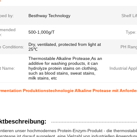
ped by:
Besthway Technology
Shelf Li
mended
500-1,000g/T
Type:
:
Dry, ventilated, protected from light at
e Conditions:
PH Rang
25℃
Thermostable Alkaline Protease,As an
additive for washing products, it can
t Name:
hydrolyze protein stains on clothing,
Industrial Appl
such as blood stains, sweat stains,
milk stains, etc
rmentation Produktionstechnologie Alkaline Protease mit Anfor
ktbeschreibung:
ntieren unser hochmodernes Protein-Enzym-Produkt - die thermostabil
protease ist darauf ausgelegt, eine Vielzahl von industriellen Anwend