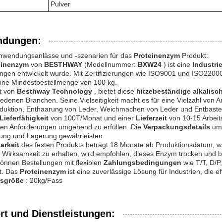
Pulver
dungen:
nwendungsanlässe und -szenarien für das
Proteinenzym
Produkt:
einenzym
von
BESTHWAY
(Modellnummer:
BXW24
) ist eine
Industri
gen entwickelt wurde. Mit Zertifizierungen wie ISO9001 und ISO2200
eine Mindestbestellmenge von 100 kg.
lt von
Besthway Technology
, bietet diese
hitzebeständige alkalisc
iedenen Branchen. Seine Vielseitigkeit macht es für eine Vielzahl vo
oduktion, Enthaarung von Leder, Weichmachen von Leder und Entbaste
Lieferfähigkeit
von 100T/Monat und einer
Lieferzeit
von 10-15 Arbeit
llen Anforderungen umgehend zu erfüllen. Die
Verpackungsdetails
um
ng und Lagerung gewährleisten.
barkeit
des festen Produkts beträgt 18 Monate ab Produktionsdatum, w
Wirksamkeit zu erhalten, wird empfohlen, dieses Enzym trocken und bel
önnen Bestellungen mit flexiblen
Zahlungsbedingungen
wie T/T, D/
rt. Das
Proteinenzym
ist eine zuverlässige Lösung für Industrien, die 
gsgröße
: 20kg/Fass
rt und Dienstleistungen: