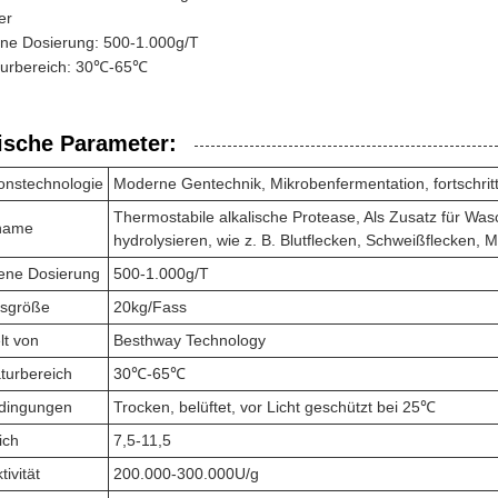
er
ne Dosierung: 500-1.000g/T
urbereich: 30℃-65℃
ische Parameter:
onstechnologie
Moderne Gentechnik, Mikrobenfermentation, fortschrit
Thermostabile alkalische Protease, Als Zusatz für Was
name
hydrolysieren, wie z. B. Blutflecken, Schweißflecken, M
ene Dosierung
500-1.000g/T
sgröße
20kg/Fass
lt von
Besthway Technology
turbereich
30℃-65℃
dingungen
Trocken, belüftet, vor Licht geschützt bei 25℃
ich
7,5-11,5
ivität
200.000-300.000U/g