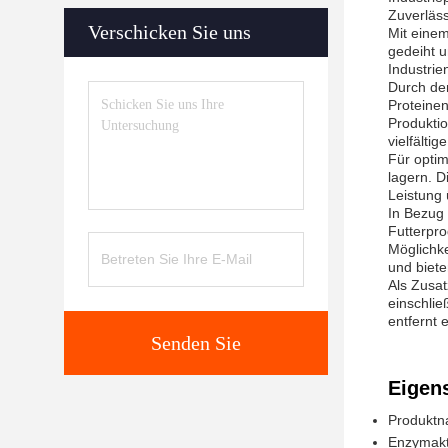
Zuverläss
Verschicken Sie uns
Mit eine
gedeiht u
Industrie
Durch den
Proteinen
Produktio
vielfälti
Für optim
lagern. D
Leistung 
In Bezug
Futterpr
Möglichke
und biete
Als Zusat
einschlie
entfernt 
Senden Sie
Eigen
Produktn
Enzymakt