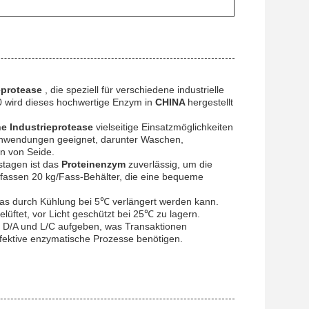
eprotease
, die speziell für verschiedene industrielle
0 wird dieses hochwertige Enzym in
CHINA
hergestellt
he Industrieprotease
vielseitige Einsatzmöglichkeiten
n Anwendungen geeignet, darunter Waschen,
n von Seide.
stagen ist das
Proteinenzym
zuverlässig, um die
fassen 20 kg/Fass-Behälter, die eine bequeme
as durch Kühlung bei 5℃ verlängert werden kann.
üftet, vor Licht geschützt bei 25℃ zu lagern.
P, D/A und L/C aufgeben, was Transaktionen
effektive enzymatische Prozesse benötigen.