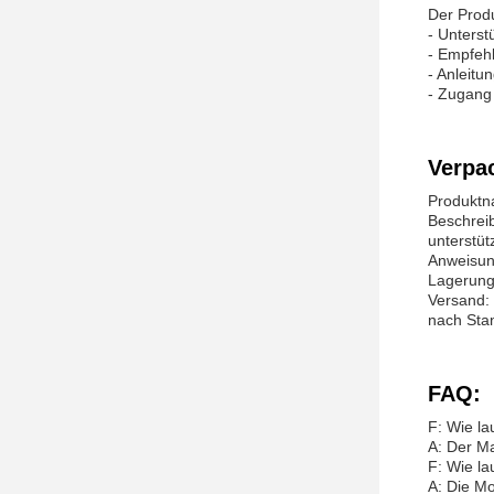
Der Prod
- Unters
- Empfeh
- Anleitu
- Zugang
Verpa
Produktn
Beschrei
unterstütz
Anweisung
Lagerung:
Versand: 
nach Stan
FAQ:
F: Wie l
A: Der M
F: Wie l
A: Die M