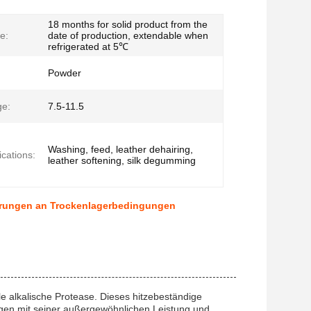
18 months for solid product from the
fe:
date of production, extendable when
refrigerated at 5℃
Powder
e:
7.5-11.5
Washing, feed, leather dehairing,
ications:
leather softening, silk degumming
derungen an Trockenlagerbedingungen
e alkalische Protease. Dieses hitzebeständige
ungen mit seiner außergewöhnlichen Leistung und