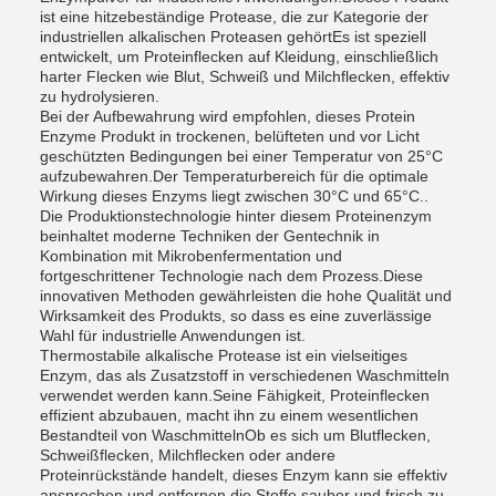
ist eine hitzebeständige Protease, die zur Kategorie der
industriellen alkalischen Proteasen gehörtEs ist speziell
entwickelt, um Proteinflecken auf Kleidung, einschließlich
harter Flecken wie Blut, Schweiß und Milchflecken, effektiv
zu hydrolysieren.
Bei der Aufbewahrung wird empfohlen, dieses Protein
Enzyme Produkt in trockenen, belüfteten und vor Licht
geschützten Bedingungen bei einer Temperatur von 25°C
aufzubewahren.Der Temperaturbereich für die optimale
Wirkung dieses Enzyms liegt zwischen 30°C und 65°C..
Die Produktionstechnologie hinter diesem Proteinenzym
beinhaltet moderne Techniken der Gentechnik in
Kombination mit Mikrobenfermentation und
fortgeschrittener Technologie nach dem Prozess.Diese
innovativen Methoden gewährleisten die hohe Qualität und
Wirksamkeit des Produkts, so dass es eine zuverlässige
Wahl für industrielle Anwendungen ist.
Thermostabile alkalische Protease ist ein vielseitiges
Enzym, das als Zusatzstoff in verschiedenen Waschmitteln
verwendet werden kann.Seine Fähigkeit, Proteinflecken
effizient abzubauen, macht ihn zu einem wesentlichen
Bestandteil von WaschmittelnOb es sich um Blutflecken,
Schweißflecken, Milchflecken oder andere
Proteinrückstände handelt, dieses Enzym kann sie effektiv
ansprechen und entfernen.die Stoffe sauber und frisch zu