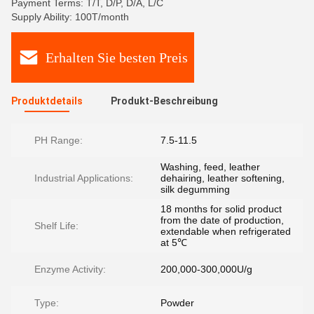
Payment Terms: T/T, D/P, D/A, L/C
Supply Ability: 100T/month
Erhalten Sie besten Preis
Produktdetails
Produkt-Beschreibung
PH Range:
7.5-11.5
Washing, feed, leather
Industrial Applications:
dehairing, leather softening,
silk degumming
18 months for solid product
from the date of production,
Shelf Life:
extendable when refrigerated
at 5℃
Enzyme Activity:
200,000-300,000U/g
Type:
Powder