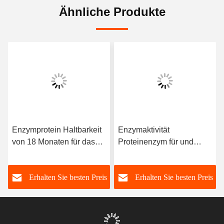
Ähnliche Produkte
Enzymprotein Haltbarkeit
Enzymaktivität
von 18 Monaten für das
Proteinenzym für und
feste Produkt ab dem
verlängerte Haltbarkeit in
Produktionsdatum und
der Mikrobenfermentation
s
Erhalten Sie besten Preis
Erhalten Sie besten Preis
Enzymaktivität von 200