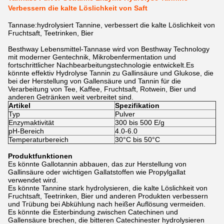
Verbessern die kalte Löslichkeit von Saft
Tannase:hydrolysiert Tannine, verbessert die kalte Löslichkeit von
Fruchtsaft, Teetrinken, Bier
Besthway Lebensmittel-Tannase wird von Besthway Technology
mit moderner Gentechnik, Mikrobenfermentation und
fortschrittlicher Nachbearbeitungstechnologie entwickelt.Es
könnte effektiv Hydrolyse Tannin zu Gallinsäure und Glukose, die
bei der Herstellung von Gallensäure und Tannin für die
Verarbeitung von Tee, Kaffee, Fruchtsaft, Rotwein, Bier und
anderen Getränken weit verbreitet sind.
Artikel
Spezifikation
Typ
Pulver
Enzymaktivität
300 bis 500 E/g
pH-Bereich
4.0-6.0
Temperaturbereich
30°C bis 50°C
Produktfunktionen
Es könnte Gallotannin abbauen, das zur Herstellung von
Gallinsäure oder wichtigen Gallatstoffen wie Propylgallat
verwendet wird.
Es könnte Tannine stark hydrolysieren, die kalte Löslichkeit von
Fruchtsaft, Teetrinken, Bier und anderen Produkten verbessern
und Trübung bei Abkühlung nach heißer Auflösung vermeiden.
Es könnte die Esterbindung zwischen Catechinen und
Gallensäure brechen, die bitteren Catechinester hydrolysieren