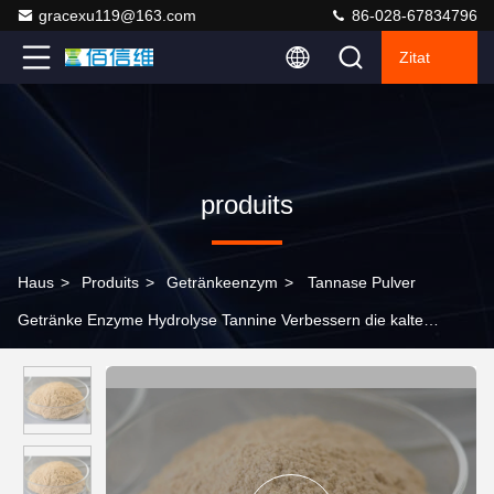
gracexu119@163.com
86-028-67834796
Zitat
produits
Haus
>
Produits
>
Getränkeenzym
>
Tannase Pulver
Getränke Enzyme Hydrolyse Tannine Verbessern die kalte
Löslichkeit von Saft