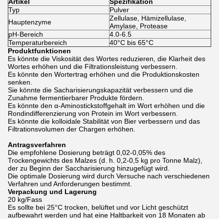
Artikel
Spezifikation
Typ
Pulver
Zellulase, Hämizellulase,
Hauptenzyme
Amylase, Protease
pH-Bereich
4.0-6.5
Temperaturbereich
40°C bis 65°C
Produktfunktionen
Es könnte die Viskosität des Wortes reduzieren, die Klarheit des
Wortes erhöhen und die Filtrationsleistung verbessern.
Es könnte den Wortertrag erhöhen und die Produktionskosten
senken.
Sie könnte die Sacharisierungskapazität verbessern und die
Zunahme fermentierbarer Produkte fördern.
Es könnte den α-Aminostickstoffgehalt im Wort erhöhen und die
Rondindifferenzierung von Protein im Wort verbessern.
Es könnte die kolloidale Stabilität von Bier verbessern und das
Filtrationsvolumen der Chargen erhöhen.
Antragsverfahren
Die empfohlene Dosierung beträgt 0,02-0,05% des
Trockengewichts des Malzes (d. h. 0,2-0,5 kg pro Tonne Malz),
der zu Beginn der Saccharisierung hinzugefügt wird.
Die optimale Dosierung wird durch Versuche nach verschiedenen
Verfahren und Anforderungen bestimmt.
Verpackung und Lagerung
20 kg/Fass
Es sollte bei 25°C trocken, belüftet und vor Licht geschützt
aufbewahrt werden und hat eine Haltbarkeit von 18 Monaten ab