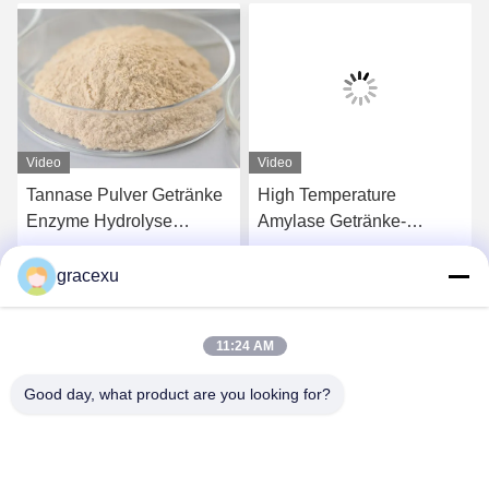
Video
Video
Tannase Pulver Getränke
High Temperature
Enzyme Hydrolyse
Amylase Getränke-
Tannine Verbessern die
Enzym, das bei der
kalte Löslichkeit von Saft
Zubereitung von
gracexu
s
Erhalten Sie besten Preis
Erhalten Sie besten Preis
Alkoholbier verwendet
wird
11:24 AM
Good day, what product are you looking for?
Jintang Bestway Technology Co., Ltd.