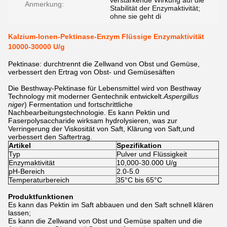
verstärkende Wirkung auf die
Anmerkung:
Stabilität der Enzymaktivität;
ohne sie geht di
Kalzium-Ionen-Pektinase-Enzym Flüssige Enzymaktivität
10000-30000 U/g
Pektinase: durchtrennt die Zellwand von Obst und Gemüse,
verbessert den Ertrag von Obst- und Gemüsesäften
Die Besthway-Pektinase für Lebensmittel wird von Besthway
Technology mit moderner Gentechnik entwickelt.
Aspergillus
niger
) Fermentation und fortschrittliche
Nachbearbeitungstechnologie. Es kann Pektin und
Faserpolysaccharide wirksam hydrolysieren, was zur
Verringerung der Viskosität von Saft, Klärung von Saft,und
verbessert den Saftertrag.
Artikel
Spezifikation
Typ
Pulver und Flüssigkeit
Enzymaktivität
10,000-30.000 U/g
pH-Bereich
2.0-5.0
Temperaturbereich
35°C bis 65°C
Produktfunktionen
Es kann das Pektin im Saft abbauen und den Saft schnell klären
lassen;
Es kann die Zellwand von Obst und Gemüse spalten und die