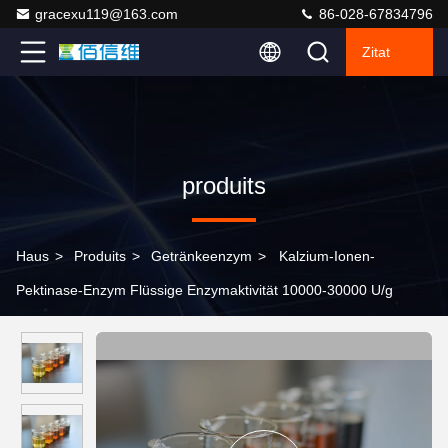
gracexu119@163.com
86-028-67834796
Zitat
produits
Haus
>
Produits
>
Getränkeenzym
>
Kalzium-Ionen-
Pektinase-Enzym Flüssige Enzymaktivität 10000-30000 U/g