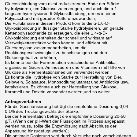
Glucosidbindung vom nicht reduzierenden Ende der Stärke
hydrolysieren, um Glukose zu erzeugen, und auch die α-1
langsam hydrolysieren.6 Glykosidbindung, um es in einen
Polysaccharid mit gerader Kette umzuwandeln;
Die Pullulanase in diesem Produkt könnte die α-1,6-D-
Glykosidbindung in flüssiger Stärke hydrolysieren, um gerade
Kettenpolysaccharide zu erzeugen, die eine 1,4-α-D-
Glykosidbindung enthalten,der schnell und wirksam auf
Verzweigkettenstärke wirken könnte, und effizient mit
Glucoamylase zusammenarbeiten, um die
Reaktionsgeschwindigkeit zu beschleunigen und den
Glukosegehalt zu erhöhen;
Es könnte bei der Fermentation verschiedener Antibiotika,
organischer Säuren, Aminosäuren und Vitaminen mit Hilfe von
Glukose als Fermentationsmedium verwendet werden.
Es könnte die Hydrolyse von Stärke zur Herstellung von Bier,
Gelbwein, Sojasauce, Monosodiumglutamat und Antibiotika usw.
katalysieren. Es könnte auch zur Herstellung von Glukose,
Karamell und Dextrin verwendet werden,und so weiter.
Antragsverfahren
Für die Saccharisierung beträgt die empfohlene Dosierung 0,04-
0,1% des Trockengewichts der Stärke.
Bei der Fermentation beträgt die empfohlene Dosierung 20-50
g/T. (Wenn der pH-Wert der Flüssigkeit im Prozess angepasst
werden muss, sollte die Enzymlösung nach Abschluss der
Anpassung hinzugefügt werden);
Die optimale Dosierung wird durch Versuche nach verschiedenen