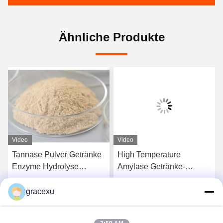
Ähnliche Produkte
Video
Video
Tannase Pulver Getränke
High Temperature
Enzyme Hydrolyse
Amylase Getränke-
Tannine Verbessern die
Enzym, das bei der
kalte Löslichkeit von Saft
Zubereitung von
gracexu
s
Erhalten Sie besten Preis
Erhalten Sie besten Preis
Alkoholbier verwendet
wird