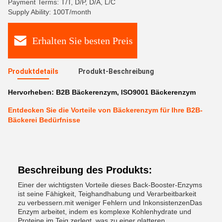
Payment Terms: T/T, D/P, D/A, L/C
Supply Ability: 100T/month
Erhalten Sie besten Preis
Produktdetails
Produkt-Beschreibung
Hervorheben:
B2B Bäckerenzym
,
ISO9001 Bäckerenzym
Entdecken Sie die Vorteile von Bäckerenzym für Ihre B2B-
Bäckerei Bedürfnisse
Beschreibung des Produkts:
Einer der wichtigsten Vorteile dieses Back-Booster-Enzyms
ist seine Fähigkeit, Teighandhabung und Verarbeitbarkeit
zu verbessern.mit weniger Fehlern und InkonsistenzenDas
Enzym arbeitet, indem es komplexe Kohlenhydrate und
Proteine im Teig zerlegt, was zu einer glatteren,