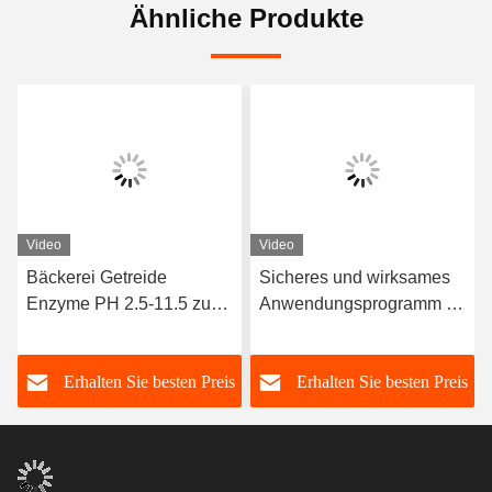
Ähnliche Produkte
Video
Video
Bäckerei Getreide
Sicheres und wirksames
Enzyme PH 2.5-11.5 zur
Anwendungsprogramm für
Verbesserung der
Back-Enzyme 3 000 G/T
Resistenz von Buns
Weißpulver/Flüssigkeit
s
Erhalten Sie besten Preis
Erhalten Sie besten Preis
gegen Aufwachen und
Wiederdämpfen