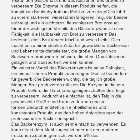
Textur, den Geschmack und das Aussehen des Brotes zu
verbessern.Die Enzyme in diesem Produkt helfen, die
komplexen Kohlenhydrate im Mehl zu zersetzenDies führt
zu einem stärkeren, widerstandsfähigeren Teig, der besser
aufsteigt und ein leichteres, flauschigeres Brot erzeugt.
Einer der wichtigsten Vorteile des Bäckerenzyms ist seine
Fähigkeit, die Haltbarkeit von Brot zu verbessern.Das
bedeutet, dass Brot länger frisch und weich bleibt..Dies
macht es zu einer idealen Zutat für gewerbliche Bäckereien
und Lebensmitteldienstleister, die große Mengen von
Backwaren produzieren müssen, die ohne Qualitätsverlust
gelagert und transportiert werden können.
Ein weiterer Vorteil des Bäckerenzyms ist seine Fähigkeit,
ein einheitlicheres Produkt zu erzeugen.Dies ist besonders
für gewerbliche Bäckereien wichtig, die täglich große
Mengen Brot produzieren müssen.Die Enzyme in diesem
Produkt helfen, die Handhabungseigenschaften des Teigs
zu verbessern, wodurch es einfacher ist, den Teig in die
gewünschte Größe und Form zu formen und zu
formen.Dadurch entsteht ein einheitlicheres und
konsistentes Produkt, das den hohen Anforderungen der
professionellen Bäcker entspricht..
Das Bäckerenzym ist auch sehr einfach zu verwenden. Es
kann direkt dem Mehl zugesetzt oder mit den anderen
trockenen Zutaten gemischt werden.5% des