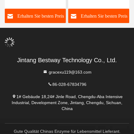
Verbesserung der
Back-Enzyme 3 000 G/T
Resistenz von Buns
Weißpulver/Flüssigkeit
s
Erhalten Sie besten Preis
Erhalten Sie besten Preis
gegen Aufwachen und
Wiederdämpfen
Jintang Bestway Technology Co., Ltd.
gracexu119@163.com
86-028-67834796
1# Gebäude 18,24# Jinle Road, Chengdu-Aba Intensive
Industrial, Development Zone, Jintang, Chengdu, Sichuan,
China
Gute Qualität Chinas Enzyme für Lebensmittel Lieferant.