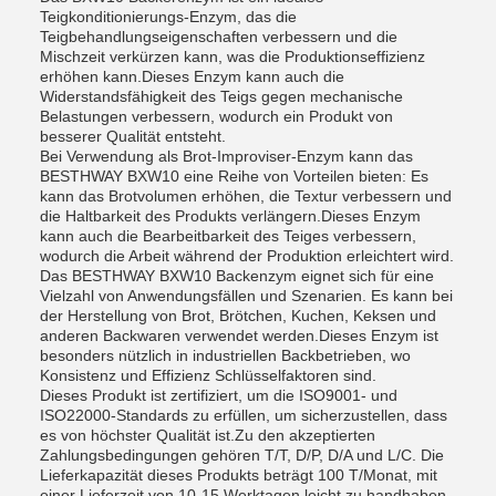
Teigkonditionierungs-Enzym, das die
Teigbehandlungseigenschaften verbessern und die
Mischzeit verkürzen kann, was die Produktionseffizienz
erhöhen kann.Dieses Enzym kann auch die
Widerstandsfähigkeit des Teigs gegen mechanische
Belastungen verbessern, wodurch ein Produkt von
besserer Qualität entsteht.
Bei Verwendung als Brot-Improviser-Enzym kann das
BESTHWAY BXW10 eine Reihe von Vorteilen bieten: Es
kann das Brotvolumen erhöhen, die Textur verbessern und
die Haltbarkeit des Produkts verlängern.Dieses Enzym
kann auch die Bearbeitbarkeit des Teiges verbessern,
wodurch die Arbeit während der Produktion erleichtert wird.
Das BESTHWAY BXW10 Backenzym eignet sich für eine
Vielzahl von Anwendungsfällen und Szenarien. Es kann bei
der Herstellung von Brot, Brötchen, Kuchen, Keksen und
anderen Backwaren verwendet werden.Dieses Enzym ist
besonders nützlich in industriellen Backbetrieben, wo
Konsistenz und Effizienz Schlüsselfaktoren sind.
Dieses Produkt ist zertifiziert, um die ISO9001- und
ISO22000-Standards zu erfüllen, um sicherzustellen, dass
es von höchster Qualität ist.Zu den akzeptierten
Zahlungsbedingungen gehören T/T, D/P, D/A und L/C. Die
Lieferkapazität dieses Produkts beträgt 100 T/Monat, mit
einer Lieferzeit von 10-15 Werktagen.leicht zu handhaben