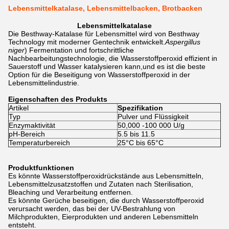
Lebensmittelkatalase, Lebensmittelbacken, Brotbacken
Lebensmittelkatalase
Die Besthway-Katalase für Lebensmittel wird von Besthway
Technology mit moderner Gentechnik entwickelt.
Aspergillus
niger
) Fermentation und fortschrittliche
Nachbearbeitungstechnologie, die Wasserstoffperoxid effizient in
Sauerstoff und Wasser katalysieren kann,und es ist die beste
Option für die Beseitigung von Wasserstoffperoxid in der
Lebensmittelindustrie.
Eigenschaften des Produkts
Artikel
Spezifikation
Typ
Pulver und Flüssigkeit
Enzymaktivität
50,000 -100 000 U/g
pH-Bereich
5.5 bis 11.5
Temperaturbereich
25°C bis 65°C
Produktfunktionen
Es könnte Wasserstoffperoxidrückstände aus Lebensmitteln,
Lebensmittelzusatzstoffen und Zutaten nach Sterilisation,
Bleaching und Verarbeitung entfernen.
Es könnte Gerüche beseitigen, die durch Wasserstoffperoxid
verursacht werden, das bei der UV-Bestrahlung von
Milchprodukten, Eierprodukten und anderen Lebensmitteln
entsteht.