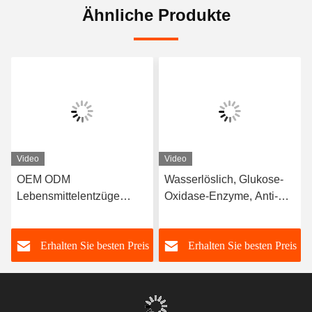
Ähnliche Produkte
Video
Video
OEM ODM
Wasserlöslich, Glukose-
Lebensmittelentzüge
Oxidase-Enzyme, Anti-
Enzyme Katalase Mehl
Browning
Improviser
s
Erhalten Sie besten Preis
Erhalten Sie besten Preis
Lockerungsmittel