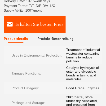
Delivery Time: 10-15work days
Payment Terms: T/T, D/P, D/A, L/C
Supply Ability: 100T/month
Erhalten Sie besten Preis
Produktdetails
Produkt-Beschreibung
Treatment of industrial
wastewater containing
Uses in Environmental Protection:
tannins to reduce
pollution
Catalyze hydrolysis of
ester and glycosidic
Tannase Functions:
bonds in tannic acid
molecules
Product Category:
Food Grade Enzymes
20kg/barrel, store
under dry, ventilated,
Package and Storage:
and protected from