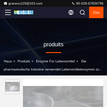
gracexu119@163.com
86-028-67834796
Zitat
produits
Haus
>
Produits
>
Enzyme Für Lebensmittel
>
Die
pharmazeutische Industrie verwendet Lebensmittelenzymen zur
Herstellung von Antioxidans und antibakterieller Galinsäure