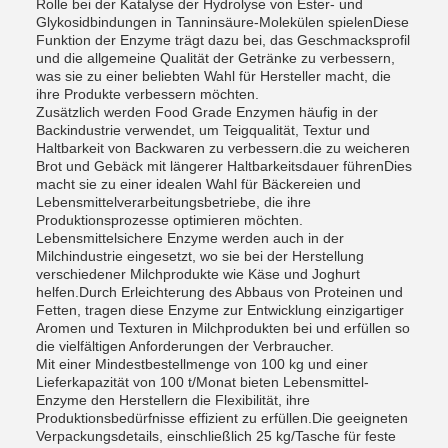
Rolle bei der Katalyse der Hydrolyse von Ester- und
Glykosidbindungen in Tanninsäure-Molekülen spielenDiese
Funktion der Enzyme trägt dazu bei, das Geschmacksprofil
und die allgemeine Qualität der Getränke zu verbessern,
was sie zu einer beliebten Wahl für Hersteller macht, die
ihre Produkte verbessern möchten.
Zusätzlich werden Food Grade Enzymen häufig in der
Backindustrie verwendet, um Teigqualität, Textur und
Haltbarkeit von Backwaren zu verbessern.die zu weicheren
Brot und Gebäck mit längerer Haltbarkeitsdauer führenDies
macht sie zu einer idealen Wahl für Bäckereien und
Lebensmittelverarbeitungsbetriebe, die ihre
Produktionsprozesse optimieren möchten.
Lebensmittelsichere Enzyme werden auch in der
Milchindustrie eingesetzt, wo sie bei der Herstellung
verschiedener Milchprodukte wie Käse und Joghurt
helfen.Durch Erleichterung des Abbaus von Proteinen und
Fetten, tragen diese Enzyme zur Entwicklung einzigartiger
Aromen und Texturen in Milchprodukten bei und erfüllen so
die vielfältigen Anforderungen der Verbraucher.
Mit einer Mindestbestellmenge von 100 kg und einer
Lieferkapazität von 100 t/Monat bieten Lebensmittel-
Enzyme den Herstellern die Flexibilität, ihre
Produktionsbedürfnisse effizient zu erfüllen.Die geeigneten
Verpackungsdetails, einschließlich 25 kg/Tasche für feste