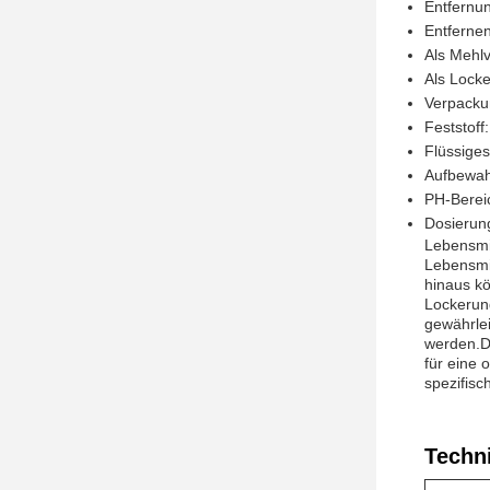
Entfernu
Entferne
Als Mehl
Als Lock
Verpacku
Feststoff
Flüssiges
Aufbewahr
PH-Bereic
Dosierun
Lebensmi
Lebensmi
hinaus k
Lockerung
gewährlei
werden.Di
für eine 
spezifis
Techn