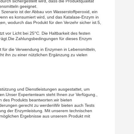
rch sichergestellt wird, dass die Produktqualität
ensmitteln geeignet.
s Szenario ist der Abbau von Wasserstoffperoxid, ein
 wenn es konsumiert wird, und das Katalase-Enzym in
n, wodurch das Produkt für den Verzehr sicher ist.5,
 vor Licht bei 25°C. Die Haltbarkeit des festen
trägt.Die Zahlungsbedingungen für dieses Enzym
 für die Verwendung in Enzymen in Lebensmitteln,
t ihn zu einer nützlichen Ergänzung zu vielen
stützung und Dienstleistungen ausgestattet, um
en.Unser Expertenteam steht Ihnen zur Verfügung.,
 des Produkts beantworten.wir bieten
derungen gerecht zu werdenWir bieten auch Tests
ung der Enzymleistung. Mit unserem technischen
stmöglichen Ergebnisse aus unserem Produkt mit