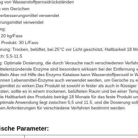
ng von Wasserstoffperoxidrückständen
n von Gerüchen
verbesserungsmittel verwendet
erungsmittel verwendet
ng:
: 20 kg/Fass
 Produkt: 30 L/Fass
ung: Trocken, belüftet, bei 25°C vor Licht geschützt, Haltbarkeit 18 Mo
h: 5,5-11.5
g: Optimale Dosierung, die durch Versuche nach verschiedenen Verfah
ttelentzündende Enzyme sind besonders wirksam bei der Entfernung v
tteln.Aber mit Hilfe des Enzyms Katalase kann Wasserstoffperoxid in
önnen Lebensmittel-Enzyme auch verwendet werden, um Gerüche zu ent
smittel zu wirken.Das Produkt ist sowohl in fester als auch in flüssig
sten, sollte es in einem trockenen, belüfteten Raum und bei einer Tem
e Haltbarkeit des Produkts beträgt 18 Monate für das feste Produkt u
optimale Anwendung liegt zwischen 5,5 und 11.5, und die Dosierung so
chen Anforderungen für verschiedene Verfahren bestimmt werden.
ische Parameter: