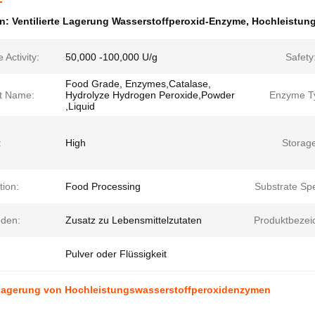
en:
Ventilierte Lagerung Wasserstoffperoxid-Enzyme
,
Hochleistun
Activity:
50,000 -100,000 U/g
Safety
Food Grade, Enzymes,Catalase,
t Name:
Hydrolyze Hydrogen Peroxide,Powder
Enzyme T
,Liquid
:
High
Storag
tion:
Food Processing
Substrate Spec
den:
Zusatz zu Lebensmittelzutaten
Produktbezei
Pulver oder Flüssigkeit
e Lagerung von Hochleistungswasserstoffperoxidenzymen