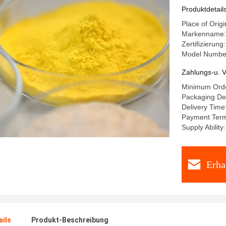
Produktdetail
Place of Origi
Markenname
Zertifizierun
Model Numbe
Zahlungs-u. V
Minimum Orde
Packaging Det
Delivery Time
Payment Terms
Supply Abilit
Erha
ails
Produkt-Beschreibung