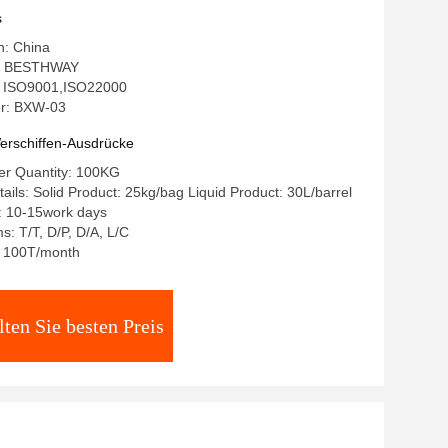
s
n: China
: BESTHWAY
g: ISO9001,ISO22000
r: BXW-03
erschiffen-Ausdrücke
r Quantity: 100KG
ails: Solid Product: 25kg/bag Liquid Product: 30L/barrel
: 10-15work days
: T/T, D/P, D/A, L/C
y: 100T/month
lten Sie besten Preis