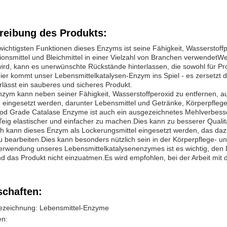
reibung des Produkts:
wichtigsten Funktionen dieses Enzyms ist seine Fähigkeit, Wasserstoff
ionsmittel und Bleichmittel in einer Vielzahl von Branchen verwende
wird, kann es unerwünschte Rückstände hinterlassen, die sowohl für Pr
er kommt unser Lebensmittelkatalysen-Enzym ins Spiel - es zersetzt d
rlässt ein sauberes und sicheres Produkt.
zym kann neben seiner Fähigkeit, Wasserstoffperoxid zu entfernen, au
eingesetzt werden, darunter Lebensmittel und Getränke, Körperpflege
od Grade Catalase Enzyme ist auch ein ausgezeichnetes Mehlverbesse
eig elastischer und einfacher zu machen.Dies kann zu besserer Qualit
ch kann dieses Enzym als Lockerungsmittel eingesetzt werden, das dazu 
zu bearbeiten.Dies kann besonders nützlich sein in der Körperpflege- u
Verwendung unseres Lebensmittelkatalysenenzymes ist es wichtig, den 
d das Produkt nicht einzuatmen.Es wird empfohlen, bei der Arbeit mit 
schaften:
ezeichnung: Lebensmittel-Enzyme
en: