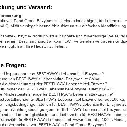
ckung und Versand:
verpackung:
kt von Food Grade Enzymes ist in einem langlebigen, für Lebensmittel 
nd Qualität versiegelt ist.und Ablaufdatum zur einfachen Identifizierung
smittel-Enzyme-Produkt wird auf sichere und zuverlässige Weise vers
an seinem Bestimmungsort ankommt.Wir verwenden vertrauenswürdige 
 wie möglich an Ihre Haustür zu liefern.
ge Fragen:
der Ursprungsort von BESTHWAYs Lebensmittel-Enzymen?
rung von BESTHWAY's Lebensmittel-Enzymen ist China.
et die Modellnummer der BESTHWAY Lebensmittel-Enzyme?
llnummer der BESTHWAY Lebensmittel-Enzyme lautet BXW-03.
die Mindestbestellmenge für BESTHWAYs Lebensmittel-Enzyme?
estbestellmenge für BESTHWAY Lebensmittel-Enzyme beträgt 100 kg.
ahlungsbedingungen stehen für BESTHWAYs Lebensmittel-Enzyme zu
ügbaren Zahlungsbedingungen für BESTHWAY Lebensmittel-Enzyme sind
 sind die Liefermöglichkeiten und Lieferzeiten für BESTHWAYs Lebens
rkapazität für BESTHWAYs Lebensmittel-Enzyme beträgt 100 T/Monat, u
et die Verpackung von BESTHWAY' s Food Grade Enzymes?