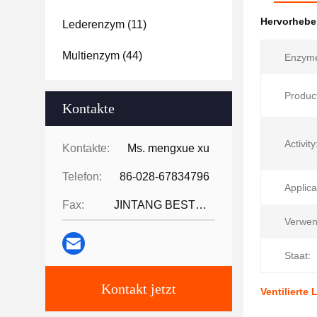
Hervorheb
Lederenzym
(11)
Multienzym
(44)
Enzyme 
Produc
Kontakte
Activity
Kontakte:
Ms. mengxue xu
Telefon:
86-028-67834796
Applica
Fax:
JINTANG BESTWAY TECHNOLOGY CO
Verwen
Staat:
Kontakt jetzt
Ventiliert