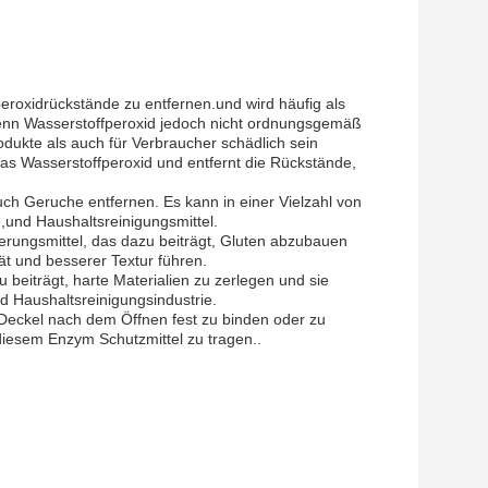
peroxidrückstände zu entfernen.und wird häufig als
tWenn Wasserstoffperoxid jedoch nicht ordnungsgemäß
odukte als auch für Verbraucher schädlich sein
as Wasserstoffperoxid und entfernt die Rückstände,
ch Geruche entfernen. Es kann in einer Vielzahl von
,und Haushaltsreinigungsmittel.
rungsmittel, das dazu beiträgt, Gluten abzubauen
ät und besserer Textur führen.
beiträgt, harte Materialien zu zerlegen und sie
nd Haushaltsreinigungsindustrie.
Deckel nach dem Öffnen fest zu binden oder zu
diesem Enzym Schutzmittel zu tragen..