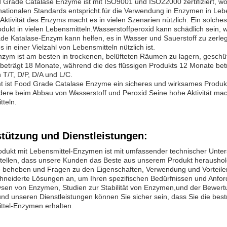
Grade Catalase Enzyme ist mit ISO9001 und ISO22000 zertifiziert, wodu
nationalen Standards entspricht.für die Verwendung in Enzymen in Leb
Aktivität des Enzyms macht es in vielen Szenarien nützlich. Ein solche
ukt in vielen Lebensmitteln.Wasserstoffperoxid kann schädlich sein,
e Katalase-Enzym kann helfen, es in Wasser und Sauerstoff zu zerlege
s in einer Vielzahl von Lebensmitteln nützlich ist.
zym ist am besten in trockenen, belüfteten Räumen zu lagern, geschützt
 beträgt 18 Monate, während die des flüssigen Produkts 12 Monate be
T/T, D/P, D/A und L/C.
t ist Food Grade Catalase Enzyme ein sicheres und wirksames Produkt
ere beim Abbau von Wasserstoff und Peroxid.Seine hohe Aktivität mach
teln.
stützung und Dienstleistungen:
dukt mit Lebensmittel-Enzymen ist mit umfassender technischer Unter
stellen, dass unsere Kunden das Beste aus unserem Produkt heraushol
 beheben und Fragen zu den Eigenschaften, Verwendung und Vorteilen
neiderte Lösungen an, um Ihren spezifischen Bedürfnissen und Anfor
ysen von Enzymen, Studien zur Stabilität von Enzymen,und der Bewert
nd unseren Dienstleistungen können Sie sicher sein, dass Sie die be
ttel-Enzymen erhalten.