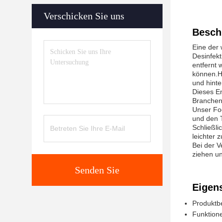
Verschicken Sie uns
Besch
Eine der 
Desinfekt
entfernt 
können.Hi
und hinte
Dieses En
Branchen 
Unser Fo
und den T
Schließli
leichter 
Bei der 
ziehen un
Senden Sie
Eigen
Produktb
Funktion