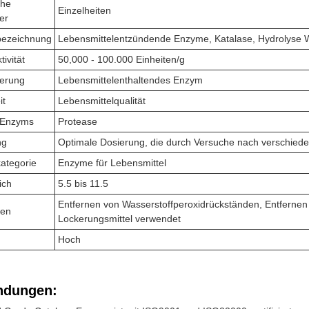
che
Einzelheiten
er
bezeichnung
Lebensmittelentzündende Enzyme, Katalase, Hydrolyse Was
ivität
50,000 - 100.000 Einheiten/g
ierung
Lebensmittelenthaltendes Enzym
it
Lebensmittelqualität
 Enzyms
Protease
ng
Optimale Dosierung, die durch Versuche nach verschied
ategorie
Enzyme für Lebensmittel
ich
5.5 bis 11.5
Entfernen von Wasserstoffperoxidrückständen, Entfernen
nen
Lockerungsmittel verwendet
Hoch
dungen: