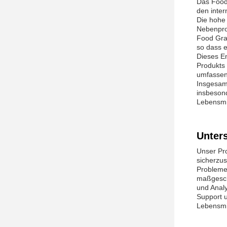
Das Food 
den inter
Die hohe 
Nebenprod
Food Grad
so dass e
Dieses En
Produkts
umfassen 
Insgesam
insbesond
Lebensmit
Unter
Unser Pro
sicherzu
Probleme
maßgesch
und Anal
Support u
Lebensmi