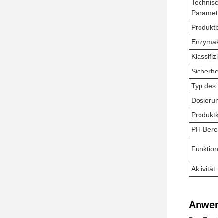
Technis
Paramet
Produkt
Enzymakt
Klassifiz
Sicherhe
Typ des
Dosieru
Produktk
PH-Bere
Funktio
Aktivität
Anwen