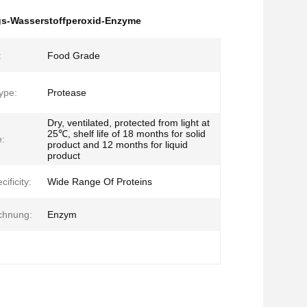
gs-Wasserstoffperoxid-Enzyme
:
Food Grade
ype:
Protease
Dry, ventilated, protected from light at
25℃, shelf life of 18 months for solid
e:
product and 12 months for liquid
product
ificity:
Wide Range Of Proteins
chnung:
Enzym