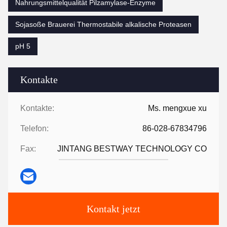
Nahrungsmittelqualität Pilzamylase-Enzyme
Sojasoße Brauerei Thermostabile alkalische Proteasen
pH 5
Kontakte
Kontakte:
Ms. mengxue xu
Telefon:
86-028-67834796
Fax:
JINTANG BESTWAY TECHNOLOGY CO
Kontakt jetzt