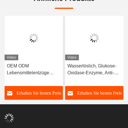
Video
Video
OEM ODM
Wasserlöslich, Glukose-
Lebensmittelentzüge
Oxidase-Enzyme, Anti-
Enzyme Katalase Mehl
Browning
Improviser
s
Erhalten Sie besten Preis
Erhalten Sie besten Preis
Lockerungsmittel