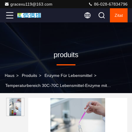
gracexu119@163.com
86-028-67834796
Zitat
produits
Haus
>
Produits
>
Enzyme Für Lebensmittel
>
Temperaturbereich 30C-70C Lebensmittel-Enzyme mit
Haltbarkeitsdauer 12-24 Monate Kühllager