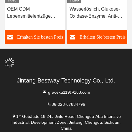
Video
Video
OEM ODM
Wasserlöslich, Glukose-
Lebensmittelentzüge
Oxidase-Enzyme, Anti-
Enzyme Katalase Mehl
Browning
Improviser
s
Erhalten Sie besten Preis
Erhalten Sie besten Preis
Lockerungsmittel
Jintang Bestway Technology Co., Ltd.
gracexu119@163.com
86-028-67834796
1# Gebäude 18,24# Jinle Road, Chengdu-Aba Intensive
Industrial, Development Zone, Jintang, Chengdu, Sichuan,
China