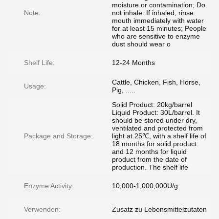
moisture or contamination; Do
Note:
not inhale. If inhaled, rinse
mouth immediately with water
for at least 15 minutes; People
who are sensitive to enzyme
dust should wear o
Shelf Life:
12-24 Months
Cattle, Chicken, Fish, Horse,
Usage:
Pig, .....
Solid Product: 20kg/barrel
Liquid Product: 30L/barrel. It
should be stored under dry,
ventilated and protected from
Package and Storage:
light at 25℃, with a shelf life of
18 months for solid product
and 12 months for liquid
product from the date of
production. The shelf life
Enzyme Activity:
10,000-1,000,000U/g
Verwenden:
Zusatz zu Lebensmittelzutaten