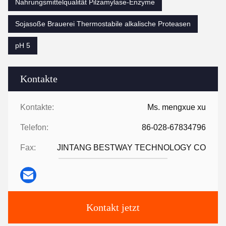
Nahrungsmittelqualität Pilzamylase-Enzyme
Sojasoße Brauerei Thermostabile alkalische Proteasen
pH 5
Kontakte
Kontakte:
Ms. mengxue xu
Telefon:
86-028-67834796
Fax:
JINTANG BESTWAY TECHNOLOGY CO
Kontakt jetzt