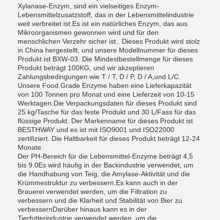
Xylanase-Enzym, sind ein vielseitiges Enzym-
Lebensmittelzusatzstoff, das in der Lebensmittelindustrie
weit verbreitet ist.Es ist ein natürliches Enzym, das aus
Mikroorganismen gewonnen wird und für den
menschlichen Verzehr sicher ist.. Dieses Produkt wird stolz
in China hergestellt, und unsere Modellnummer für dieses
Produkt ist BXW-03. Die Mindestbestellmenge für dieses
Produkt beträgt 100KG, und wir akzeptieren
Zahlungsbedingungen wie T / T, D / P, D / A,und L/C.
Unsere Food Grade Enzyme haben eine Lieferkapazität
von 100 Tonnen pro Monat und eine Lieferzeit von 10-15
Werktagen.Die Verpackungsdaten für dieses Produkt sind
25 kg/Tasche für das feste Produkt und 30 L/Fass für das
flüssige Produkt. Der Markenname für dieses Produkt ist
BESTHWAY und es ist mit ISO9001 und ISO22000
zertifiziert. Die Haltbarkeit für dieses Produkt beträgt 12-24
Monate.
Der PH-Bereich für die Lebensmittel-Enzyme beträgt 4,5
bis 9.0Es wird häufig in der Backindustrie verwendet, um
die Handhabung von Teig, die Amylase-Aktivität und die
Krümmestruktur zu verbessern.Es kann auch in der
Brauerei verwendet werden, um die Filtration zu
verbessern und die Klarheit und Stabilität von Bier zu
verbessernDarüber hinaus kann es in der
Tierfutterindustrie verwendet werden, um die