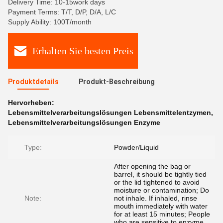
Delivery Time: 10-15work days
Payment Terms: T/T, D/P, D/A, L/C
Supply Ability: 100T/month
Erhalten Sie besten Preis
Produktdetails
Produkt-Beschreibung
Hervorheben:
Lebensmittelverarbeitungslösungen Lebensmittelentzymen
,
Lebensmittelverarbeitungslösungen Enzyme
Type:
Powder/Liquid
After opening the bag or
barrel, it should be tightly tied
or the lid tightened to avoid
moisture or contamination; Do
Note:
not inhale. If inhaled, rinse
mouth immediately with water
for at least 15 minutes; People
who are sensitive to enzyme