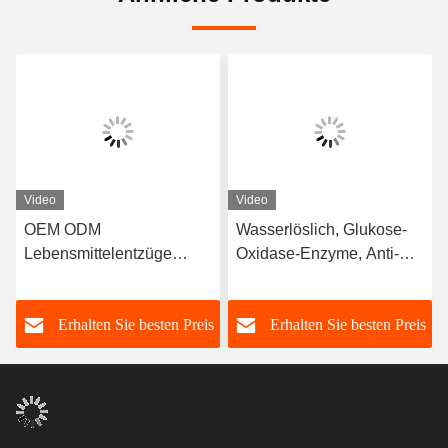
Video
Video
OEM ODM
Wasserlöslich, Glukose-
Lebensmittelentzüge
Oxidase-Enzyme, Anti-
Enzyme Katalase Mehl
Browning
Improviser
s
Erhalten Sie besten Preis
Erhalten Sie besten Preis
Lockerungsmittel