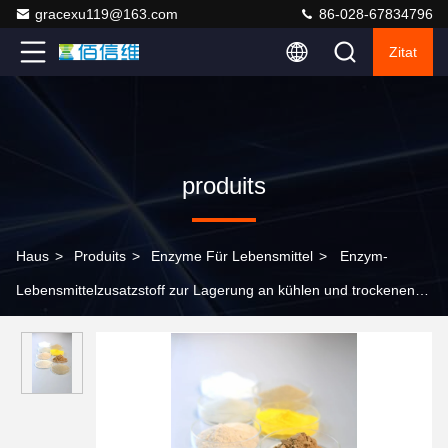
gracexu119@163.com
86-028-67834796
Zitat
produits
Haus
>
Produits
>
Enzyme Für Lebensmittel
>
Enzym-
Lebensmittelzusatzstoff zur Lagerung an kühlen und trockenen
Orten Temperaturbereich 30C-70C