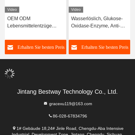
Video
Video
OEM ODM
Wasserlöslich, Glukose-
Lebensmittelentzüge
Oxidase-Enzyme, Anti-
Enzyme Katalase Mehl
Browning
Improviser
s
Erhalten Sie besten Preis
Erhalten Sie besten Preis
Lockerungsmittel
Jintang Bestway Technology Co., Ltd.
gracexu119@163.com
86-028-67834796
1# Gebäude 18,24# Jinle Road, Chengdu-Aba Intensive
Industrial, Development Zone, Jintang, Chengdu, Sichuan,