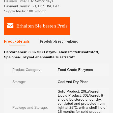
Delivery Time: 10-15work days
Payment Terms: T/T, D/P, D/A, L/C
Supply Ability: 100T/month
Erhalten Sie besten Preis
Produktdetails
Produkt-Beschreibung
Hervorheben:
30C-70C Enzym-Lebensmittelzusatzstoff
,
Speicher-Enzym-Lebensmittelzusatzstoff
Product Category:
Food Grade Enzymes
Storage:
Cool And Dry Place
Solid Product: 20kg/barrel
Liquid Product: 30L/barrel. It
should be stored under dry,
ventilated and protected from
Package and Storage:
light at 25℃, with a shelf life of
18 months for solid product