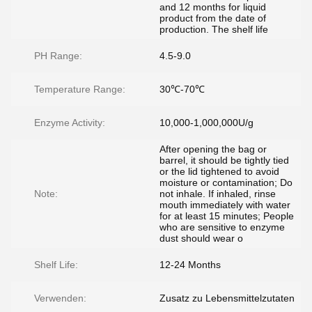
and 12 months for liquid
product from the date of
production. The shelf life
PH Range:
4.5-9.0
Temperature Range:
30℃-70℃
Enzyme Activity:
10,000-1,000,000U/g
After opening the bag or
barrel, it should be tightly tied
or the lid tightened to avoid
moisture or contamination; Do
Note:
not inhale. If inhaled, rinse
mouth immediately with water
for at least 15 minutes; People
who are sensitive to enzyme
dust should wear o
Shelf Life:
12-24 Months
Verwenden:
Zusatz zu Lebensmittelzutaten