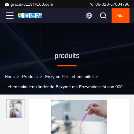
gracexu119@163.com
86-028-67834796
Zitat
produits
Haus
>
Produits
>
Enzyme Für Lebensmittel
>
Lebensmittelentzündende Enzyme mit Enzymaktivität von 000
U/g, bei 25 °C belüftet und vor Licht geschützt