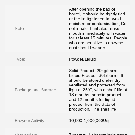
After opening the bag or
barrel, it should be tightly tied
or the lid tightened to avoid
moisture or contamination; Do
Note:
not inhale. If inhaled, rinse
mouth immediately with water
for at least 15 minutes; People
who are sensitive to enzyme
dust should wear o
Type:
Powder/Liquid
Solid Product: 20kg/barrel
Liquid Product: 30L/barrel. It
should be stored under dry,
ventilated and protected from
Package and Storage:
light at 25℃, with a shelf life of
18 months for solid product
and 12 months for liquid
product from the date of
production. The shelf life
Enzyme Activity:
10,000-1,000,000U/g