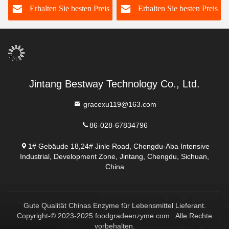
s
Erhalten Sie besten Preis
Erhalten Sie besten Preis
Lockerungsmittel
Jintang Bestway Technology Co., Ltd.
gracexu119@163.com
86-028-67834796
1# Gebäude 18,24# Jinle Road, Chengdu-Aba Intensive
Industrial, Development Zone, Jintang, Chengdu, Sichuan,
China
Gute Qualität Chinas Enzyme für Lebensmittel Lieferant.
Copyright-© 2023-2025 foodgradeenzyme.com . Alle Rechte
vorbehalten.