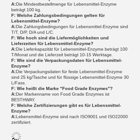
A:
Die Mindestbestellmenge für Lebensmittel-Enzyme
beträgt 100 kg.
F: Welche Zahlungsbedingungen gelten für
Lebensmittel-Enzyme?
A:
Die Zahlungsbedingungen für Lebensmittel-Enzyme sind
T/T, D/P, D/A und L/C.
F: Wie hoch sind die Liefermöglichkeiten und
Lieferzeiten für Lebensmittel-Enzyme?
A:
Die Lieferkapazität für Lebensmittel-Enzyme beträgt 100
T/Monat und die Lieferzeit beträgt 10-15 Werktage.
F: Wie sind die Verpackungsdaten für Lebensmittel-
Enzyme?
A:
Die Verpackungsdaten für feste Lebensmittel-Enzyme
sind 25 kg/Tasche und für flüssige Lebensmittel-Enzyme 30
L/Fass.
F: Wie heißt die Marke "Food Grade Enzymes"?
A:
Der Markenname von Food Grade Enzymes ist
BESTHWAY.
F: Welche Zertifizierungen gibt es für Lebensmittel-
Enzyme?
A:
Lebensmittel-Enzyme sind nach ISO9001 und ISO22000
zertifiziert.