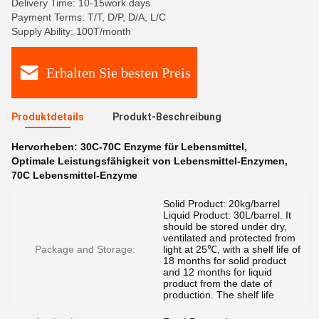
Delivery Time: 10-15work days
Payment Terms: T/T, D/P, D/A, L/C
Supply Ability: 100T/month
Erhalten Sie besten Preis
Produktdetails
Produkt-Beschreibung
Hervorheben:
30C-70C Enzyme für Lebensmittel
,
Optimale Leistungsfähigkeit von Lebensmittel-Enzymen
,
70C Lebensmittel-Enzyme
Solid Product: 20kg/barrel
Liquid Product: 30L/barrel. It
should be stored under dry,
ventilated and protected from
Package and Storage:
light at 25℃, with a shelf life of
18 months for solid product
and 12 months for liquid
product from the date of
production. The shelf life