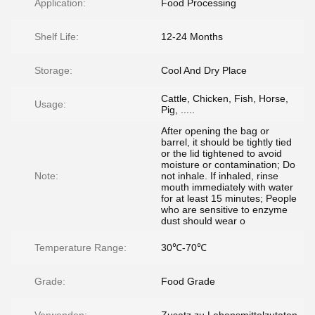
Application:
Food Processing
Shelf Life:
12-24 Months
Storage:
Cool And Dry Place
Cattle, Chicken, Fish, Horse,
Usage:
Pig, .....
After opening the bag or
barrel, it should be tightly tied
or the lid tightened to avoid
moisture or contamination; Do
Note:
not inhale. If inhaled, rinse
mouth immediately with water
for at least 15 minutes; People
who are sensitive to enzyme
dust should wear o
Temperature Range:
30℃-70℃
Grade:
Food Grade