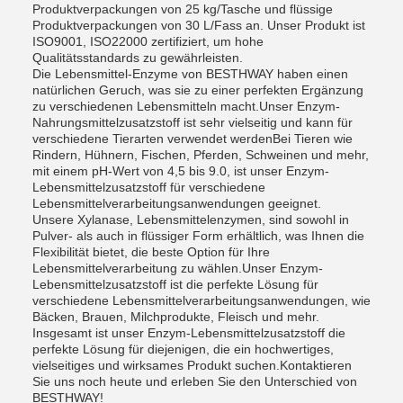
Produktverpackungen von 25 kg/Tasche und flüssige
Produktverpackungen von 30 L/Fass an. Unser Produkt ist
ISO9001, ISO22000 zertifiziert, um hohe
Qualitätsstandards zu gewährleisten.
Die Lebensmittel-Enzyme von BESTHWAY haben einen
natürlichen Geruch, was sie zu einer perfekten Ergänzung
zu verschiedenen Lebensmitteln macht.Unser Enzym-
Nahrungsmittelzusatzstoff ist sehr vielseitig und kann für
verschiedene Tierarten verwendet werdenBei Tieren wie
Rindern, Hühnern, Fischen, Pferden, Schweinen und mehr,
mit einem pH-Wert von 4,5 bis 9.0, ist unser Enzym-
Lebensmittelzusatzstoff für verschiedene
Lebensmittelverarbeitungsanwendungen geeignet.
Unsere Xylanase, Lebensmittelenzymen, sind sowohl in
Pulver- als auch in flüssiger Form erhältlich, was Ihnen die
Flexibilität bietet, die beste Option für Ihre
Lebensmittelverarbeitung zu wählen.Unser Enzym-
Lebensmittelzusatzstoff ist die perfekte Lösung für
verschiedene Lebensmittelverarbeitungsanwendungen, wie
Bäcken, Brauen, Milchprodukte, Fleisch und mehr.
Insgesamt ist unser Enzym-Lebensmittelzusatzstoff die
perfekte Lösung für diejenigen, die ein hochwertiges,
vielseitiges und wirksames Produkt suchen.Kontaktieren
Sie uns noch heute und erleben Sie den Unterschied von
BESTHWAY!