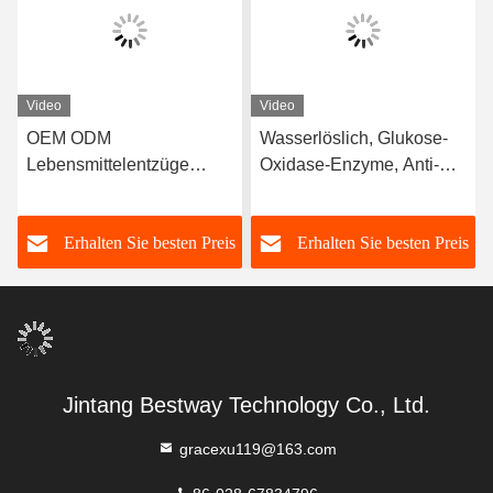
Video
Video
OEM ODM
Wasserlöslich, Glukose-
Lebensmittelentzüge
Oxidase-Enzyme, Anti-
Enzyme Katalase Mehl
Browning
Improviser
s
Erhalten Sie besten Preis
Erhalten Sie besten Preis
Lockerungsmittel
Jintang Bestway Technology Co., Ltd.
gracexu119@163.com