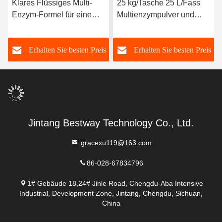
Klares Flüssiges Multi-
25 kg/Tasche 25 L/Fass
Enzym-Formel für eine
Multienzympulver und
verbesserte Produktion
Flüssigkeit für die
empfohlene Dosierung 1-
Tiefenreinigung
s
Erhalten Sie besten Preis
Erhalten Sie besten Preis
3 kg/T PH-Bereich 5,5-9.5
Jintang Bestway Technology Co., Ltd.
gracexu119@163.com
86-028-67834796
1# Gebäude 18,24# Jinle Road, Chengdu-Aba Intensive
Industrial, Development Zone, Jintang, Chengdu, Sichuan,
China