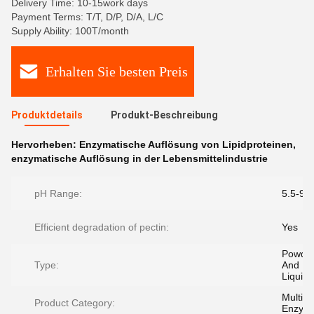
Delivery Time: 10-15work days
Payment Terms: T/T, D/P, D/A, L/C
Supply Ability: 100T/month
Erhalten Sie besten Preis
Produktdetails
Produkt-Beschreibung
Hervorheben:
Enzymatische Auflösung von Lipidproteinen
,
enzymatische Auflösung in der Lebensmittelindustrie
pH Range:
5.5-9.5
Efficient degradation of pectin:
Yes
Powde
Type:
And
Liquid
Multi
Product Category:
Enzym