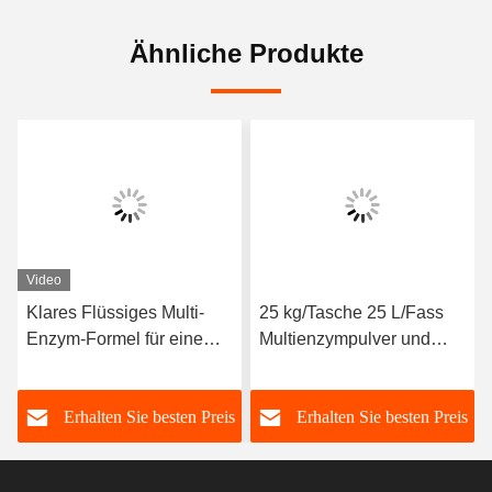
Ähnliche Produkte
Video
Klares Flüssiges Multi-
25 kg/Tasche 25 L/Fass
Enzym-Formel für eine
Multienzympulver und
verbesserte Produktion
Flüssigkeit für die
empfohlene Dosierung 1-
Tiefenreinigung
s
Erhalten Sie besten Preis
Erhalten Sie besten Preis
3 kg/T PH-Bereich 5,5-9.5