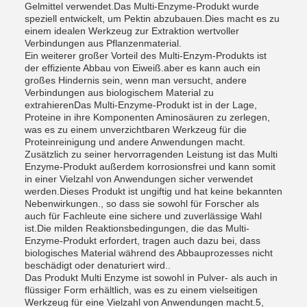
Gelmittel verwendet.Das Multi-Enzyme-Produkt wurde
speziell entwickelt, um Pektin abzubauen.Dies macht es zu
einem idealen Werkzeug zur Extraktion wertvoller
Verbindungen aus Pflanzenmaterial.
Ein weiterer großer Vorteil des Multi-Enzym-Produkts ist
der effiziente Abbau von Eiweiß.aber es kann auch ein
großes Hindernis sein, wenn man versucht, andere
Verbindungen aus biologischem Material zu
extrahierenDas Multi-Enzyme-Produkt ist in der Lage,
Proteine in ihre Komponenten Aminosäuren zu zerlegen,
was es zu einem unverzichtbaren Werkzeug für die
Proteinreinigung und andere Anwendungen macht.
Zusätzlich zu seiner hervorragenden Leistung ist das Multi
Enzyme-Produkt außerdem korrosionsfrei und kann somit
in einer Vielzahl von Anwendungen sicher verwendet
werden.Dieses Produkt ist ungiftig und hat keine bekannten
Nebenwirkungen., so dass sie sowohl für Forscher als
auch für Fachleute eine sichere und zuverlässige Wahl
ist.Die milden Reaktionsbedingungen, die das Multi-
Enzyme-Produkt erfordert, tragen auch dazu bei, dass
biologisches Material während des Abbauprozesses nicht
beschädigt oder denaturiert wird..
Das Produkt Multi Enzyme ist sowohl in Pulver- als auch in
flüssiger Form erhältlich, was es zu einem vielseitigen
Werkzeug für eine Vielzahl von Anwendungen macht.5,