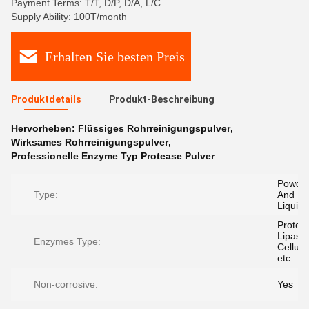
Payment Terms: T/T, D/P, D/A, L/C
Supply Ability: 100T/month
Erhalten Sie besten Preis
Produktdetails
Produkt-Beschreibung
Hervorheben:
Flüssiges Rohrreinigungspulver
,
Wirksames Rohrreinigungspulver
,
Professionelle Enzyme Typ Protease Pulver
Powde
Type:
And
Liquid
Protea
Lipase,
Enzymes Type:
Cellula
etc.
Non-corrosive:
Yes