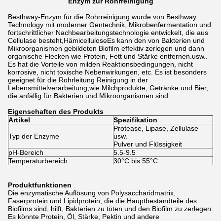
Enzym zur Rohrreinigung
Besthway-Enzym für die Rohrreinigung wurde von Besthway
Technology mit moderner Gentechnik, Mikrobenfermentation und
fortschrittlicher Nachbearbeitungstechnologie entwickelt, die aus
Cellulase besteht,HämicelluloseEs kann den von Bakterien und
Mikroorganismen gebildeten Biofilm effektiv zerlegen und dann
organische Flecken wie Protein, Fett und Stärke entfernen.usw..
Es hat die Vorteile von milden Reaktionsbedingungen, nicht
korrosive, nicht toxische Nebenwirkungen, etc. Es ist besonders
geeignet für die Rohrleitung Reinigung in der
Lebensmittelverarbeitung,wie Milchprodukte, Getränke und Bier,
die anfällig für Bakterien und Mikroorganismen sind.
Eigenschaften des Produkts
Artikel
Spezifikation
Protease, Lipase, Zellulase
Typ der Enzyme
usw.
Pulver und Flüssigkeit
pH-Bereich
5.5-9.5
Temperaturbereich
30°C bis 55°C
Produktfunktionen
Die enzymatische Auflösung von Polysaccharidmatrix,
Faserprotein und Lipidprotein, die die Hauptbestandteile des
Biofilms sind, hilft, Bakterien zu töten und den Biofilm zu zerlegen.
Es könnte Protein, Öl, Stärke, Pektin und andere