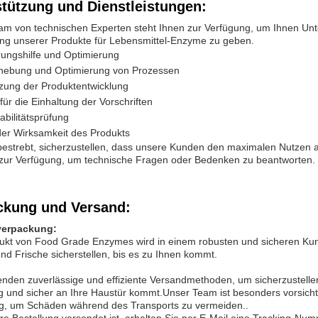
stützung und Dienstleistungen:
am von technischen Experten steht Ihnen zur Verfügung, um Ihnen Unt
g unserer Produkte für Lebensmittel-Enzyme zu geben.
rungshilfe und Optimierung
hebung und Optimierung von Prozessen
tzung der Produktentwicklung
 für die Einhaltung der Vorschriften
abilitätsprüfung
der Wirksamkeit des Produkts
 bestrebt, sicherzustellen, dass unsere Kunden den maximalen Nutzen
t zur Verfügung, um technische Fragen oder Bedenken zu beantworten.
ckung und Versand:
verpackung:
kt von Food Grade Enzymes wird in einem robusten und sicheren Kunsts
und Frische sicherstellen, bis es zu Ihnen kommt.
enden zuverlässige und effiziente Versandmethoden, um sicherzustell
ig und sicher an Ihre Haustür kommt.Unser Team ist besonders vorsic
ng, um Schäden während des Transports zu vermeiden..