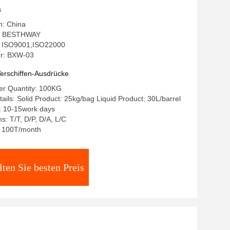
s
n: China
: BESTHWAY
g: ISO9001,ISO22000
r: BXW-03
erschiffen-Ausdrücke
r Quantity: 100KG
ails: Solid Product: 25kg/bag Liquid Product: 30L/barrel
: 10-15work days
: T/T, D/P, D/A, L/C
y: 100T/month
lten Sie besten Preis