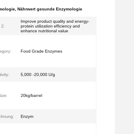
mologie
,
Nährwert gesunde Enzymologie
Improve product quality and energy-
 2:
protein utilization efficiency and
enhance nutritional value
egory:
Food Grade Enzymes
vity:
5,000 -20,000 U/g
ize:
20kg/barrel
chnung:
Enzym