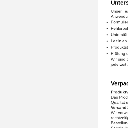
Unter
Unser Te
Anwendun
Formulie
Fehlerbe
Unterstü
Leitlinien
Produktst
Prüfung 
Wir sind
jederzei
Verpa
Produkt
Das Produ
Qualität 
Versand:
Wir verw
rechtzeit
Bestellu