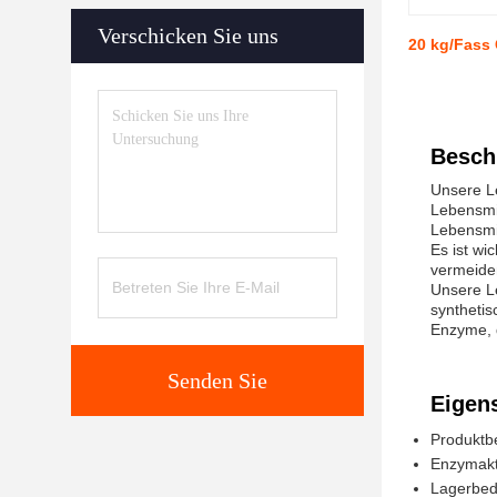
Verschicken Sie uns
20 kg/Fass
Besch
Unsere Le
Lebensmi
Lebensmit
Es ist wi
vermeiden
Unsere Le
synthetis
Enzyme, 
Senden Sie
Eigen
Produktb
Enzymakti
Lagerbedi