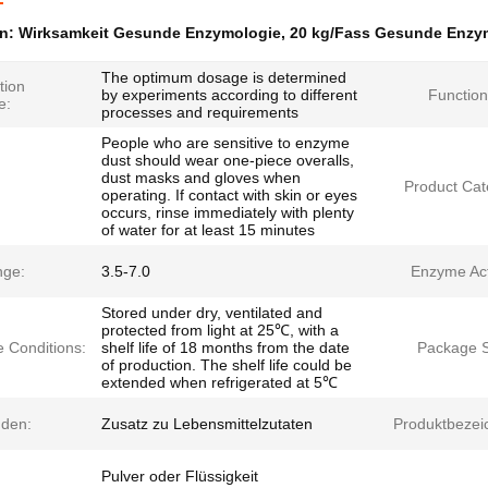
en:
Wirksamkeit Gesunde Enzymologie
,
20 kg/Fass Gesunde Enzy
The optimum dosage is determined
tion
by experiments according to different
Function
e:
processes and requirements
People who are sensitive to enzyme
dust should wear one-piece overalls,
dust masks and gloves when
Product Cat
operating. If contact with skin or eyes
occurs, rinse immediately with plenty
of water for at least 15 minutes
ge:
3.5-7.0
Enzyme Acti
Stored under dry, ventilated and
protected from light at 25℃, with a
e Conditions:
shelf life of 18 months from the date
Package S
of production. The shelf life could be
extended when refrigerated at 5℃
den:
Zusatz zu Lebensmittelzutaten
Produktbezei
Pulver oder Flüssigkeit