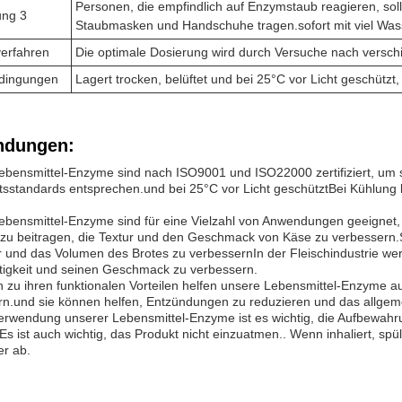
Personen, die empfindlich auf Enzymstaub reagieren, soll
ng 3
Staubmasken und Handschuhe tragen.sofort mit viel Was
erfahren
Die optimale Dosierung wird durch Versuche nach versc
dingungen
Lagert trocken, belüftet und bei 25°C vor Licht geschütz
dungen:
bensmittel-Enzyme sind nach ISO9001 und ISO22000 zertifiziert, um si
tsstandards entsprechen.und bei 25°C vor Licht geschütztBei Kühlung b
bensmittel-Enzyme sind für eine Vielzahl von Anwendungen geeignet, s
azu beitragen, die Textur und den Geschmack von Käse zu verbessern.
r und das Volumen des Brotes zu verbessernIn der Fleischindustrie w
ftigkeit und seinen Geschmack zu verbessern.
h zu ihren funktionalen Vorteilen helfen unsere Lebensmittel-Enzyme 
rn.und sie können helfen, Entzündungen zu reduzieren und das allgem
Verwendung unserer Lebensmittel-Enzyme ist es wichtig, die Aufbewah
Es ist auch wichtig, das Produkt nicht einzuatmen.. Wenn inhaliert, sp
er ab.