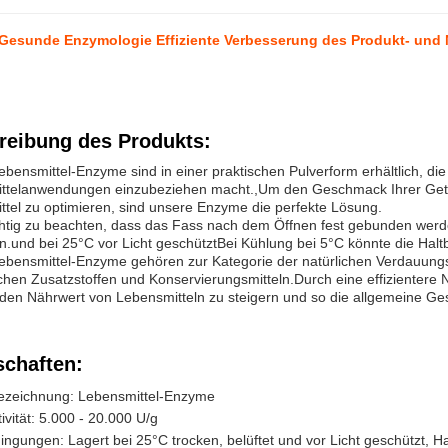
 Gesunde Enzymologie Effiziente Verbesserung des Produkt- und
reibung des Produkts:
bensmittel-Enzyme sind in einer praktischen Pulverform erhältlich, die
ttelanwendungen einzubeziehen macht.,Um den Geschmack Ihrer Getr
tel zu optimieren, sind unsere Enzyme die perfekte Lösung.
chtig zu beachten, dass das Fass nach dem Öffnen fest gebunden werde
.und bei 25°C vor Licht geschütztBei Kühlung bei 5°C könnte die Haltb
bensmittel-Enzyme gehören zur Kategorie der natürlichen Verdauungsh
chen Zusatzstoffen und Konservierungsmitteln.Durch eine effizientere 
den Nährwert von Lebensmitteln zu steigern und so die allgemeine Ge
schaften:
ezeichnung: Lebensmittel-Enzyme
vität: 5.000 - 20.000 U/g
ngungen: Lagert bei 25°C trocken, belüftet und vor Licht geschützt, H