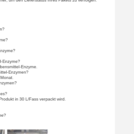
mer, um den Lieferstatus Ihres Pakets zu verfolgen.
en?
yme?
-Enzyme?
el-Enzyme?
ebensmittel-Enzyme.
ittel-Enzymen?
 Monat.
-Enzymen?
mes?
Produkt in 30 L/Fass verpackt wird.
me?