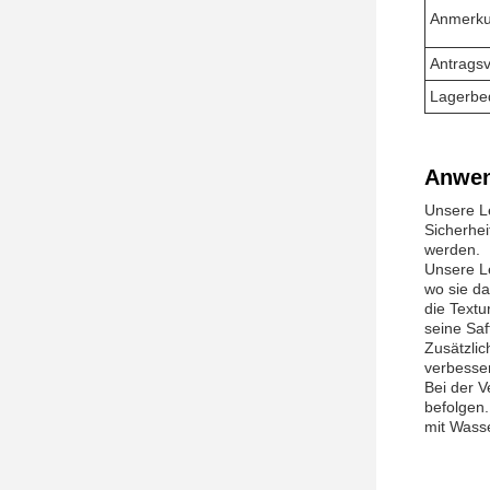
Anmerku
Antragsv
Lagerbe
Anwen
Unsere Le
Sicherhei
werden.
Unsere Le
wo sie d
die Textu
seine Sa
Zusätzlic
verbesse
Bei der 
befolgen.
mit Wass