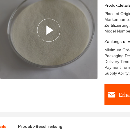
Produktdetail
Place of Origi
Markenname
Zertifizierun
Model Numbe
Zahlungs-u. V
Minimum Orde
Packaging Det
Delivery Time
Payment Terms
Supply Abilit
Erha
ails
Produkt-Beschreibung