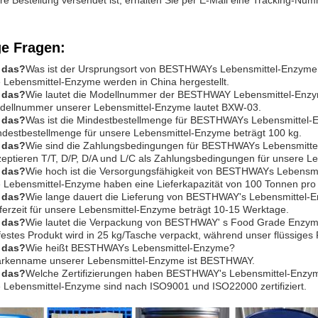
re Bestellung versendet ist, erhalten Sie per E-Mail eine Tracking-Num
ge Fragen:
t das?
Was ist der Ursprungsort von BESTHWAYs Lebensmittel-Enzym
 Lebensmittel-Enzyme werden in China hergestellt.
t das?
Wie lautet die Modellnummer der BESTHWAY Lebensmittel-Enz
dellnummer unserer Lebensmittel-Enzyme lautet BXW-03.
t das?
Was ist die Mindestbestellmenge für BESTHWAYs Lebensmittel
ndestbestellmenge für unsere Lebensmittel-Enzyme beträgt 100 kg.
t das?
Wie sind die Zahlungsbedingungen für BESTHWAYs Lebensmitt
zeptieren T/T, D/P, D/A und L/C als Zahlungsbedingungen für unsere L
t das?
Wie hoch ist die Versorgungsfähigkeit von BESTHWAYs Lebensm
 Lebensmittel-Enzyme haben eine Lieferkapazität von 100 Tonnen pro
t das?
Wie lange dauert die Lieferung von BESTHWAY's Lebensmittel
eferzeit für unsere Lebensmittel-Enzyme beträgt 10-15 Werktage.
t das?
Wie lautet die Verpackung von BESTHWAY' s Food Grade Enzy
estes Produkt wird in 25 kg/Tasche verpackt, während unser flüssiges 
t das?
Wie heißt BESTHWAYs Lebensmittel-Enzyme?
rkenname unserer Lebensmittel-Enzyme ist BESTHWAY.
t das?
Welche Zertifizierungen haben BESTHWAY's Lebensmittel-Enzy
 Lebensmittel-Enzyme sind nach ISO9001 und ISO22000 zertifiziert.