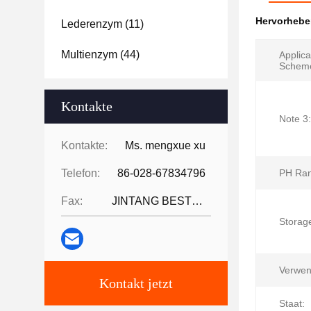
Hervorheb
Lederenzym
(11)
Multienzym
(44)
Applica
Schem
Kontakte
Note 3:
Kontakte:
Ms. mengxue xu
Telefon:
86-028-67834796
PH Ran
Fax:
JINTANG BESTWAY TECHNOLOGY CO
Storag
Verwen
Kontakt jetzt
Staat: