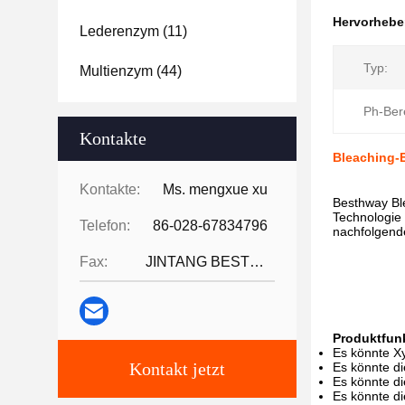
Hervorheb
Lederenzym
(11)
Typ:
Multienzym
(44)
Ph-Ber
Kontakte
Bleaching-E
Kontakte:
Ms. mengxue xu
Besthway Bl
Technologie e
Telefon:
86-028-67834796
nachfolgend
Fax:
JINTANG BESTWAY TECHNOLOGY CO
Produktfun
Es könnte Xy
Kontakt jetzt
Es könnte di
Es könnte die
Es könnte di