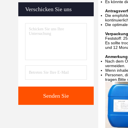
Es könnte d
Verschicken Sie uns
Antragsver
Die empfohle
kontinuierli
Die optimal
Verpackung
Feststoff: 25
Es sollte tr
und 12 Monat
Anmerkung
Nach dem Öff
vermeiden.
Wenn inhalie
Personen, di
tragen.Bitte
Senden Sie