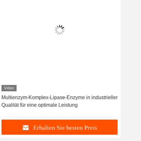
Video
Multienzym-Komplex-Lipase-Enzyme in industrieller
Mul
Qualität für eine optimale Leistung
Dos
Pulv
Erhalten Sie besten Preis