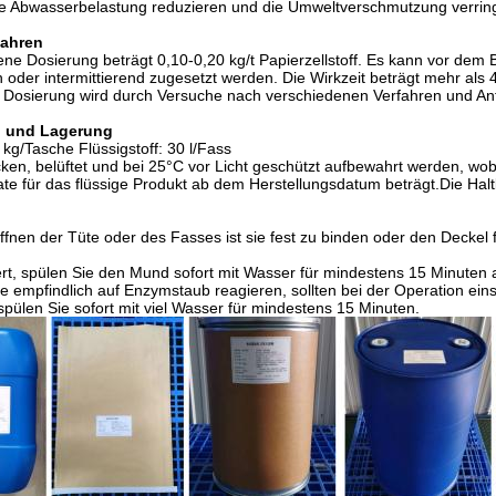
ie Abwasserbelastung reduzieren und die Umweltverschmutzung verrin
fahren
ne Dosierung beträgt 0,10-0,20 kg/t Papierzellstoff. Es kann vor dem
ch oder intermittierend zugesetzt werden. Die Wirkzeit beträgt mehr als 
e Dosierung wird durch Versuche nach verschiedenen Verfahren und A
 und Lagerung
 kg/Tasche Flüssigstoff: 30 l/Fass
ocken, belüftet und bei 25°C vor Licht geschützt aufbewahrt werden, wo
e für das flüssige Produkt ab dem Herstellungsdatum beträgt.Die Halt
nen der Tüte oder des Fasses ist sie fest zu binden oder den Deckel 
rt, spülen Sie den Mund sofort mit Wasser für mindestens 15 Minuten 
e empfindlich auf Enzymstaub reagieren, sollten bei der Operation e
 spülen Sie sofort mit viel Wasser für mindestens 15 Minuten.