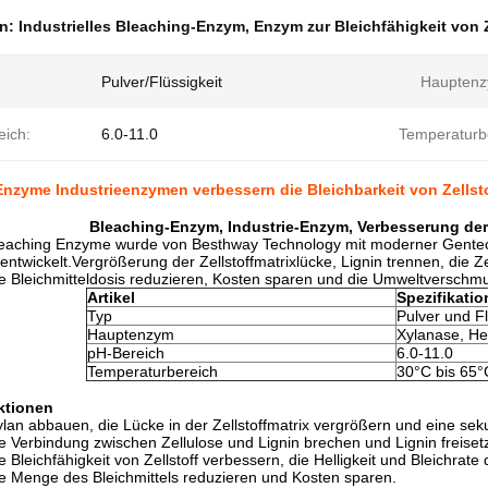
en:
Industrielles Bleaching-Enzym
,
Enzym zur Bleichfähigkeit von Z
Pulver/Flüssigkeit
Hauptenz
eich:
6.0-11.0
Temperaturb
nzyme Industrieenzymen verbessern die Bleichbarkeit von Zellst
Bleaching-Enzym, Industrie-Enzym, Verbesserung der 
eaching Enzyme wurde von Besthway Technology mit moderner Gentechni
ntwickelt.Vergrößerung der Zellstoffmatrixlücke, Lignin trennen, die Zel
e Bleichmitteldosis reduzieren, Kosten sparen und die Umweltverschm
Artikel
Spezifikatio
Typ
Pulver und Fl
Hauptenzym
Xylanase, He
pH-Bereich
6.0-11.0
Temperaturbereich
30°C bis 65°
ktionen
lan abbauen, die Lücke in der Zellstoffmatrix vergrößern und eine se
e Verbindung zwischen Zellulose und Lignin brechen und Lignin freiset
 Bleichfähigkeit von Zellstoff verbessern, die Helligkeit und Bleichrate 
e Menge des Bleichmittels reduzieren und Kosten sparen.