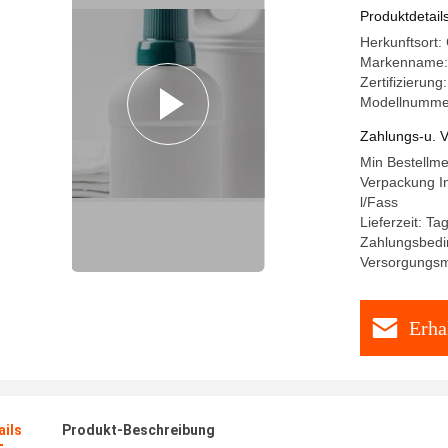
Produktdetail
Herkunftsort:
Markenname
Zertifizierun
Modellnumme
Zahlungs-u. V
Min Bestellm
Verpackung In
l/Fass
Lieferzeit: T
Zahlungsbedin
Versorgungsma
Erha
ails
Produkt-Beschreibung