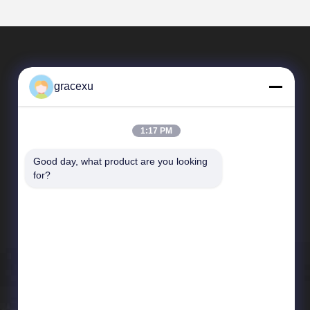
gracexu
1:17 PM
Good day, what product are you looking 
Schnelle Verbindungen
for?
Unternehmensprofil
Fabrik-Ausflug
Qualitätskontrolle
Neuigkeiten
Sitemap