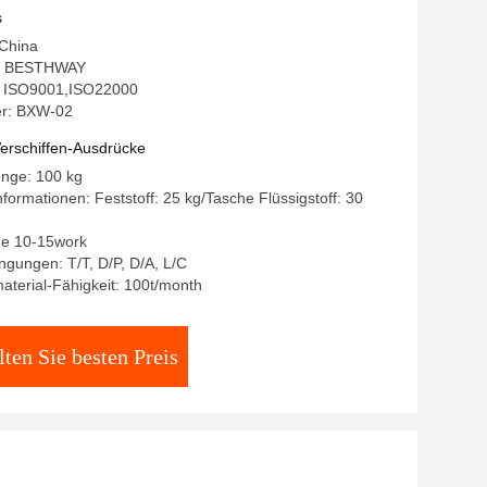
s
 China
: BESTHWAY
g: ISO9001,ISO22000
r: BXW-02
erschiffen-Ausdrücke
enge: 100 kg
formationen: Feststoff: 25 kg/Tasche Flüssigstoff: 30
age 10-15work
gungen: T/T, D/P, D/A, L/C
terial-Fähigkeit: 100t/month
lten Sie besten Preis