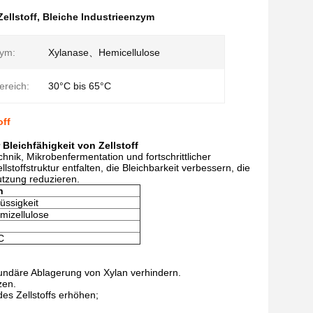
ellstoff
,
Bleiche Industrieenzym
ym:
Xylanase、Hemicellulose
ereich:
30°C bis 65°C
off
Bleichfähigkeit von Zellstoff
k, Mikrobenfermentation und fortschrittlicher
lstoffstruktur entfalten, die Bleichbarkeit verbessern, die
utzung reduzieren.
n
üssigkeit
mizellulose
C
kundäre Ablagerung von Xylan verhindern.
zen.
des Zellstoffs erhöhen;