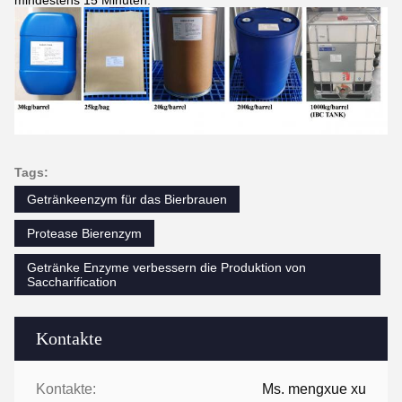
mindestens 15 Minuten.
Tags:
Getränkeenzym für das Bierbrauen
Protease Bierenzym
Getränke Enzyme verbessern die Produktion von
Saccharification
Kontakte
Kontakte:
Ms. mengxue xu