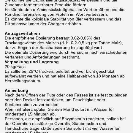
Sie könnte die Sacharisierungskapazität verbessern und die
Zunahme fermentierbarer Produkte fördern.
Es könnte den α-Aminostickstoffgehalt im Wort erhöhen und die
Rondindifferenzierung von Protein im Wort verbessern.
Es könnte die kolloidale Stabilität von Bier verbessern und das
Filtrationsvolumen der Chargen erhöhen.
Antragsverfahren
Die empfohlene Dosierung beträgt 0,02-0,05% des
Trockengewichts des Malzes (d. h. 0,2-0,5 kg pro Tonne Malz),
der zu Beginn der Saccharisierung hinzugefügt wird.
Die optimale Dosierung wird durch Versuche nach verschiedenen
Verfahren und Anforderungen bestimmt.
Verpackung und Lagerung
20 kg/Fass
Es sollte bei 25°C trocken, belüftet und vor Licht geschützt
aufbewahrt werden und hat eine Haltbarkeit von 18 Monaten ab
Herstellungsdatum.
Anmerkung
Nach dem Öffnen der Tüte oder des Fasses ist sie fest zu binden
oder den Deckel festzudrücken, um Feuchtigkeit oder
Kontamination zu vermeiden.
Wenn inhaliert, spülen Sie den Mund sofort mit Wasser für
mindestens 15 Minuten ab.
Personen, die empfindlich auf Enzymstaub reagieren, sollten bei
der Operation einstückige Overalls, Staubmasken und
Handschuhe tragen.Bitte spülen Sie sofort mit viel Wasser für