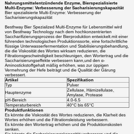
Nahrungsmittelentzündende Enzyme, Bierspezialisierte
Multi-Enzyme: Verbesserung der Sacharisierungskapazität
Bier spezialisierte Multi-Enzyme: Verbesserung der
Sacharisierungskapazität
Besthway Bier Spezialized Multi-Enzyme für Lebensmittel wird
von Besthway Technology nach dem hochkonzentrierten
Saccharifizierungsprozess der Bierproduktion entwickelt.mit einer
führenden technologischen Produktionssorte, eine fortschrittliche
flüssige Unterwasserfermentation und Stabilisierungsbehandlung,
die die Viskosität des Wortes wirksam reduzieren, die
Filtrationsgeschwindigkeit beschleunigen, den Wortertrag und die
Saccharisierungseffekte verbessern kann,und den α-
Aminostickstoffgehalt mäßig erhöhen, was zur üppigen
Vermehrung der Hefe beiträgt und die Qualität der Gärung
verbessert.
Artikel
Spezifikation
Typ
Pulver
Zellulase, Hämizellulase,
Hauptenzyme
Amylase, Protease
pH-Bereich
4.0-6.5
Temperaturbereich
40°C bis 65°C
Produktfunktionen
Es könnte die Viskosität des Wortes reduzieren, die Klarheit des
Wortes erhöhen und die Filtrationsleistung verbessern.
Es könnte den Wortertrag erhöhen und die Produktionskosten
senken.