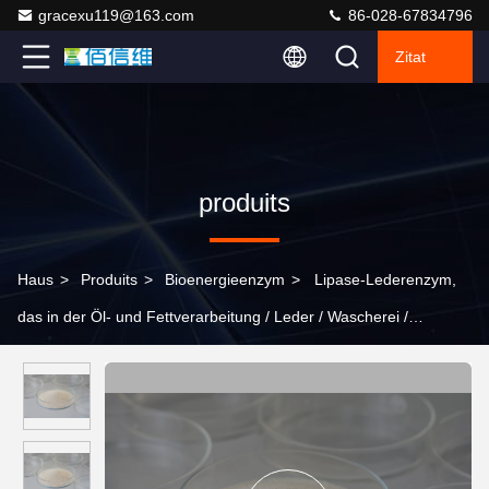
gracexu119@163.com
86-028-67834796
Zitat
produits
Haus
>
Produits
>
Bioenergieenzym
>
Lipase-Lederenzym,
das in der Öl- und Fettverarbeitung / Leder / Wascherei /
Papierherstellung verwendet wird