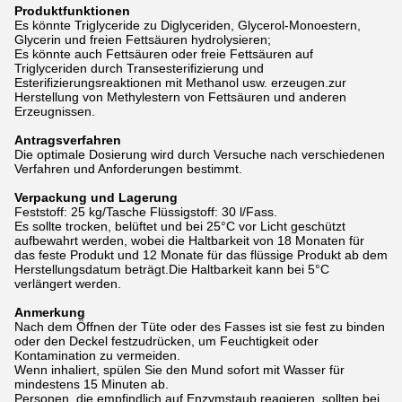
Produktfunktionen
Es könnte Triglyceride zu Diglyceriden, Glycerol-Monoestern,
Glycerin und freien Fettsäuren hydrolysieren;
Es könnte auch Fettsäuren oder freie Fettsäuren auf
Triglyceriden durch Transesterifizierung und
Esterifizierungsreaktionen mit Methanol usw. erzeugen.zur
Herstellung von Methylestern von Fettsäuren und anderen
Erzeugnissen.
Antragsverfahren
Die optimale Dosierung wird durch Versuche nach verschiedenen
Verfahren und Anforderungen bestimmt.
Verpackung und Lagerung
Feststoff: 25 kg/Tasche Flüssigstoff: 30 l/Fass.
Es sollte trocken, belüftet und bei 25°C vor Licht geschützt
aufbewahrt werden, wobei die Haltbarkeit von 18 Monaten für
das feste Produkt und 12 Monate für das flüssige Produkt ab dem
Herstellungsdatum beträgt.Die Haltbarkeit kann bei 5°C
verlängert werden.
Anmerkung
Nach dem Öffnen der Tüte oder des Fasses ist sie fest zu binden
oder den Deckel festzudrücken, um Feuchtigkeit oder
Kontamination zu vermeiden.
Wenn inhaliert, spülen Sie den Mund sofort mit Wasser für
mindestens 15 Minuten ab.
Personen, die empfindlich auf Enzymstaub reagieren, sollten bei