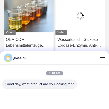
Video
Video
OEM ODM
Wasserlöslich, Glukose-
Lebensmittelentzüge
Oxidase-Enzyme, Anti-
Enzyme Katalase Mehl
Browning
Improviser
gracexu
s
Erhalten Sie besten Preis
Erhalten Sie besten Preis
Lockerungsmittel
1:18 AM
Good day, what product are you looking for?
Jintang Bestway Technology Co., Ltd.
gracexu119@163.com