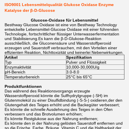
ISO9001 Lebensmittelqualität Glukose Oxidase Enzyme
Katalyse der β-D-Glucose
Glucose-Oxidase für Lebensmittel
Besthway Glucose Oxidase ist eine von Besthway Technology
entwickelte Lebensmittel-Glucose Oxidase mit einer führenden
Technologie, fortschrittlicher flüssiger Unterwasserfermentation
und Stabilisierung.Es kann die β-D-Glukose-Reaktion
ausschließlich, die Gluconensäure und Wasserstoffperoxid
erzeugen und Sauerstoff verbrauchen, mit den Vorteilen einer
effizienten Reaktion, Nichttoxizität und keinerlei Nebenwirkungen.
Artikel
Spezifikation
Typ
Pulver und Flüssigkeit
Enzymaktivität
10,000-30,000U/g
pH-Bereich
3.0-8.0
Temperaturbereich
25°C bis 65°C
Produktfunktionen
Das während des Reaktionsvorgangs erzeugte
Wasserstoffperoxid könnte die Sulfhydrylgruppe (-SH) im
Glutenmolekül zu einer Disulfidbindung (-S-S-) oxidieren,der den
Glutengehalt des Teiges erhöht und die Backegüter verbessert;
Es könnte die schnelle Ausdehnung des Teiges in den Ofen
verbessern und das Brotvolumen erhöhen;
Es könnte Restglukose aus der Nahrung entfernen;
Es könnte den in der Nahrung gelösten Sauerstoff entfernen und
so die Frische, Farbe, Bräune, Vitamin C und die Haltbarkeit der