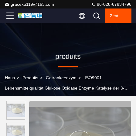
gracexu119@163.com
86-028-67834796
Zitat
produits
Haus
>
Produits
>
Getränkeenzym
>
ISO9001
Lebensmittelqualität Glukose Oxidase Enzyme Katalyse der β-D-
Glucose