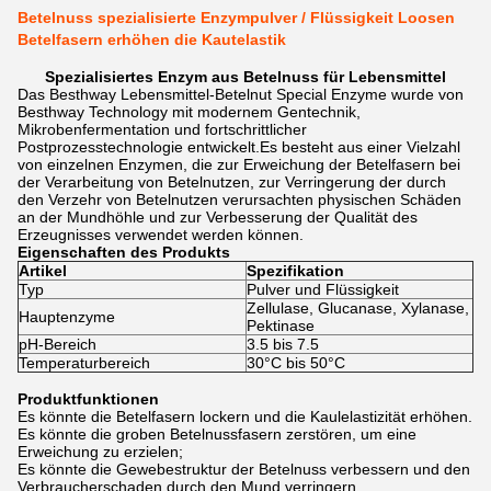
Betelnuss spezialisierte Enzympulver / Flüssigkeit Loosen
Betelfasern erhöhen die Kautelastik
Spezialisiertes Enzym aus Betelnuss für Lebensmittel
Das Besthway Lebensmittel-Betelnut Special Enzyme wurde von
Besthway Technology mit modernem Gentechnik,
Mikrobenfermentation und fortschrittlicher
Postprozesstechnologie entwickelt.Es besteht aus einer Vielzahl
von einzelnen Enzymen, die zur Erweichung der Betelfasern bei
der Verarbeitung von Betelnutzen, zur Verringerung der durch
den Verzehr von Betelnutzen verursachten physischen Schäden
an der Mundhöhle und zur Verbesserung der Qualität des
Erzeugnisses verwendet werden können.
Eigenschaften des Produkts
Artikel
Spezifikation
Typ
Pulver und Flüssigkeit
Zellulase, Glucanase, Xylanase,
Hauptenzyme
Pektinase
pH-Bereich
3.5 bis 7.5
Temperaturbereich
30°C bis 50°C
Produktfunktionen
Es könnte die Betelfasern lockern und die Kaulelastizität erhöhen.
Es könnte die groben Betelnussfasern zerstören, um eine
Erweichung zu erzielen;
Es könnte die Gewebestruktur der Betelnuss verbessern und den
Verbraucherschaden durch den Mund verringern.