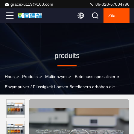
gracexu119@163.com
86-028-67834796
Zitat
produits
Haus
>
Produits
>
Multienzym
>
Betelnuss spezialisierte
Enzympulver / Flüssigkeit Loosen Betelfasern erhöhen die
Kautelastik