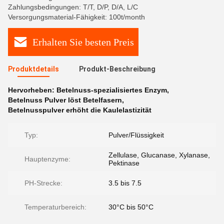
Zahlungsbedingungen: T/T, D/P, D/A, L/C
Versorgungsmaterial-Fähigkeit: 100t/month
Erhalten Sie besten Preis
Produktdetails
Produkt-Beschreibung
Hervorheben:
Betelnuss-spezialisiertes Enzym
,
Betelnuss Pulver löst Betelfasern
,
Betelnusspulver erhöht die Kaulelastizität
Typ:
Pulver/Flüssigkeit
Zellulase, Glucanase, Xylanase,
Hauptenzyme:
Pektinase
PH-Strecke:
3.5 bis 7.5
Temperaturbereich:
30°C bis 50°C