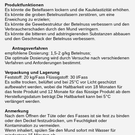
Produktfunktionen
Es könnte die Betelfasern lockern und die Kaulelastizität erhöhen.
Es könnte die groben Betelnussfasern zerstören, um eine
Erweichung zu erzielen;
Es könnte die Gewebestruktur der Betelnuss verbessern und den
Verbraucherschaden durch den Mund verringern.
Es könnte die bitteren und adstringierenden Substanzen abbauen
und den Geschmack der Betelnuss verbessern.
Antragsverfahren
empfohlene Dosierung: 1,5-2 g/kg Betelnuss;
Die optimale Dosierung wird durch Versuche nach verschiedenen
Verfahren und Anforderungen bestimmt.
Verpackung und Lagerung
Feststoff: 20 kg/Fass Flüssigstoff: 30 l/Fass
Es sollte trocken, belüftet und bei 25°C vor Licht geschützt
aufbewahrt werden, wobei die Haltbarkeit von 18 Monaten für
das feste Produkt und 12 Monate für das flüssige Produkt ab dem
Herstellungsdatum beträgt.Die Haltbarkeit kann bei 5°C
verlängert werden.
Anmerkung
Nach dem Öffnen der Tüte oder des Fasses ist sie fest zu binden
oder den Deckel festzudrücken, um Feuchtigkeit oder
Kontamination zu vermeiden.
Wenn inhaliert, spülen Sie den Mund sofort mit Wasser für