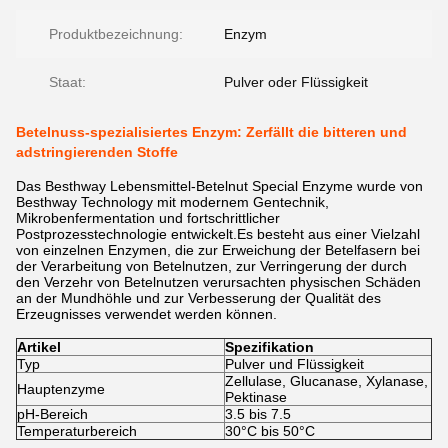
Produktbezeichnung:
Enzym
Staat:
Pulver oder Flüssigkeit
Betelnuss-spezialisiertes Enzym: Zerfällt die bitteren und
adstringierenden Stoffe
Das Besthway Lebensmittel-Betelnut Special Enzyme wurde von
Besthway Technology mit modernem Gentechnik,
Mikrobenfermentation und fortschrittlicher
Postprozesstechnologie entwickelt.Es besteht aus einer Vielzahl
von einzelnen Enzymen, die zur Erweichung der Betelfasern bei
der Verarbeitung von Betelnutzen, zur Verringerung der durch
den Verzehr von Betelnutzen verursachten physischen Schäden
an der Mundhöhle und zur Verbesserung der Qualität des
Erzeugnisses verwendet werden können.
Artikel
Spezifikation
Typ
Pulver und Flüssigkeit
Zellulase, Glucanase, Xylanase,
Hauptenzyme
Pektinase
pH-Bereich
3.5 bis 7.5
Temperaturbereich
30°C bis 50°C