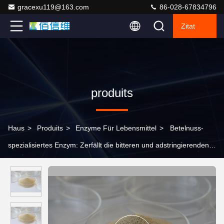
gracexu119@163.com
86-028-67834796
Zitat
produits
Haus
>
Produits
>
Enzyme Für Lebensmittel
>
Betelnuss-
spezialisiertes Enzym: Zerfällt die bitteren und adstringierenden
Stoffe